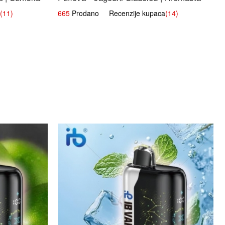
Slatka Okus
(11)
665
Prodano Recenzije kupaca
(14)