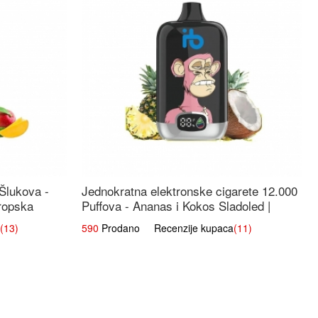
 Šlukova -
Jednokratna elektronske cigarete 12.000
ropska
Puffova - Ananas i Kokos Sladoled |
Tropski Desert
(13)
590
Prodano Recenzije kupaca
(11)