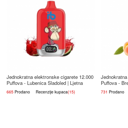
Jednokratna elektronske cigarete 12.000
Jednokratna 
Puffova - Lubenica Sladoled | Ljetna
Puffova - Br
Desertna Aroma
Osježavajuć
665
Prodano Recenzije kupaca
(15)
731
Prodano R