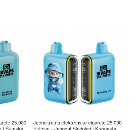
arete 25.000
Jednokratna elektronske cigarete 25.000
ca | Šumska
Puffova - Jagodni Sladoled | Kremasta