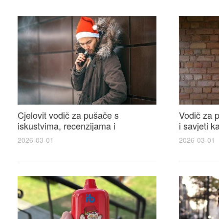
Cjelovit vodič za pušače s
Vodič za p
iskustvima, recenzijama i
i savjeti 
raspravama o e-cigarette na e
elektronsk
2026-03-01
2026-03-01
cigareta forum