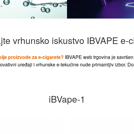
jte vrhunsko iskustvo IBVAPE e-c
olje proizvode za e-cigarete?
IBVAPE web trgovina je savršen 
vativni uređaji i vrhunske e-tekućine nude primamljiv izbor. Dož
iBVape-1