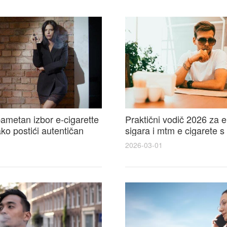
ametan izbor e-cigarette
Praktični vodič 2026 za e
kako postići autentičan
sigara i mtm e cigarete s
e cigarete feel
usporedbom, recenzijama
2026-03-01
savjetima