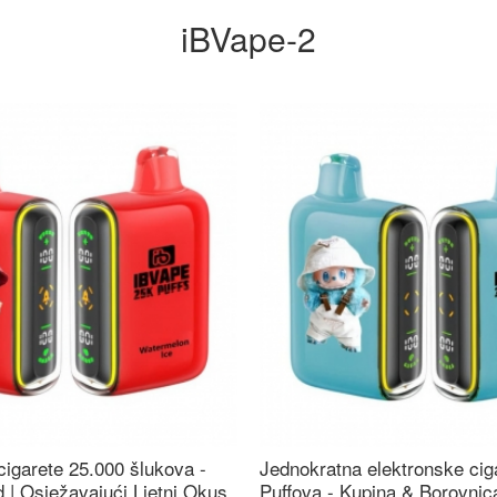
iBVape-2
cigarete 25.000 šlukova -
Jednokratna elektronske cig
 | Osježavajući Ljetni Okus
Puffova - Kupina & Borovni