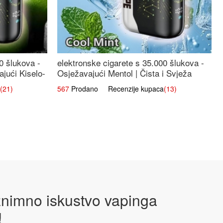
0 šlukova -
elektronske cigarete s 35.000 šlukova -
jući Kiselo-
Osježavajući Mentol | Čista i Svježa
Okus
(21)
567
Prodano Recenzije kupaca
(13)
iznimno iskustvo vapinga
!