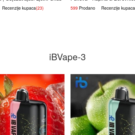
Voćna Mješavina
ecenzije kupaca
(23)
599
Prodano Recenzije kupaca
iBVape-3