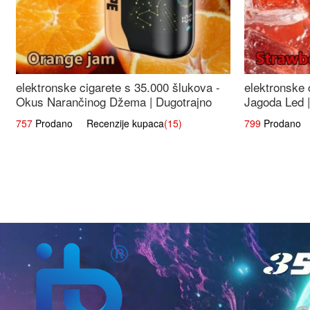
elektronske cigarete s 35.000 šlukova -
elektronske 
Okus Narančinog Džema | Dugotrajno
Jagoda Led |
Iskustvo
Okus
757
Prodano Recenzije kupaca
(15)
799
Prodano R