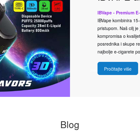
IBVape - Premium E-
IBVape kombinira 15-g
pristupom. Naš cilj j
kompromisa o kvalijeti
posrednika i skupe rek
najbolje e-cigarete po
Pročitajte više
Blog