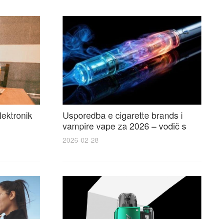
lektronik
Usporedba e cigarette brands i
vampire vape za 2026 – vodič s
 i
recenzijama, okusima i najboljim
2026-02-28
ponudama