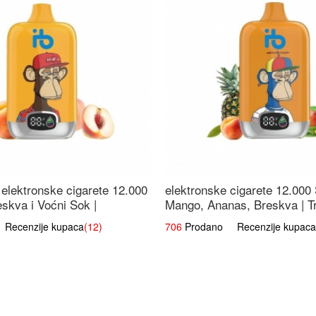
elektronske cigarete 12.000
elektronske cigarete 12.000
eskva i Voćni Sok |
Mango, Ananas, Breskva | T
a Voćna Mješavina
Voćna Mješavina
ecenzije kupaca
(12)
706
Prodano Recenzije kupaca