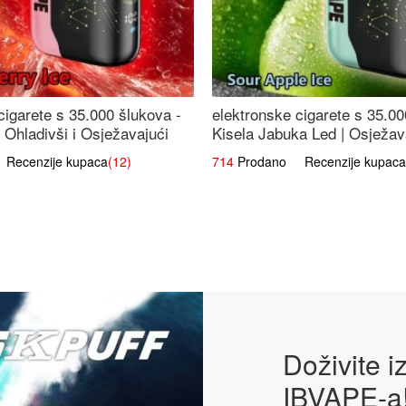
cigarete s 35.000 šlukova -
elektronske cigarete s 35.00
 Ohladivši i Osježavajući
Kisela Jabuka Led | Osježava
Slatki Okus
ecenzije kupaca
(12)
714
Prodano Recenzije kupaca
Doživite 
IBVAPE-a