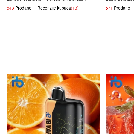
Egzotična Voćna Mješavina
543
Prodano Recenzije kupaca
(13)
571
Prodano R