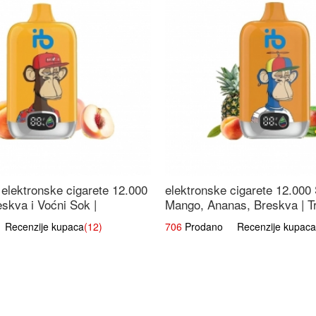
elektronske cigarete 12.000
elektronske cigarete 12.000
eskva i Voćni Sok |
Mango, Ananas, Breskva | T
a Voćna Mješavina
Voćna Mješavina
ecenzije kupaca
(12)
706
Prodano Recenzije kupaca