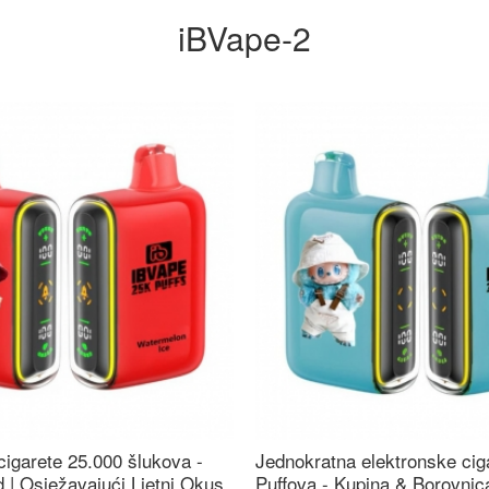
iBVape-2
cigarete 25.000 šlukova -
Jednokratna elektronske cig
 | Osježavajući Ljetni Okus
Puffova - Kupina & Borovni