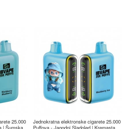
arete 25.000
Jednokratna elektronske cigarete 25.000
ca | Šumska
Puffova - Jagodni Sladoled | Kremasta