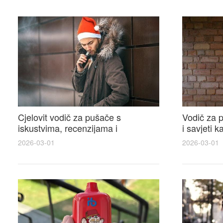
Cjelovit vodič za pušače s
Vodič za p
iskustvima, recenzijama i
i savjeti 
raspravama o e-cigarette na e
elektronsk
2026-03-01
2026-03-01
cigareta forum