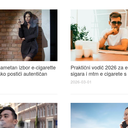
ametan izbor e-cigarette
Praktični vodič 2026 za e
kako postići autentičan
sigara i mtm e cigarete s
e cigarete feel
usporedbom, recenzijama
2026-03-01
savjetima