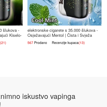
0 šlukova -
elektronske cigarete s 35.000 šlukova -
jući Kiselo-
Osježavajući Mentol | Čista i Svježa
Okus
(21)
567
Prodano Recenzije kupaca
(13)
iznimno iskustvo vapinga
!