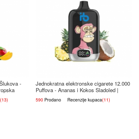
 Šlukova -
Jednokratna elektronske cigarete 12.000
ropska
Puffova - Ananas i Kokos Sladoled |
Tropski Desert
(13)
590
Prodano Recenzije kupaca
(11)