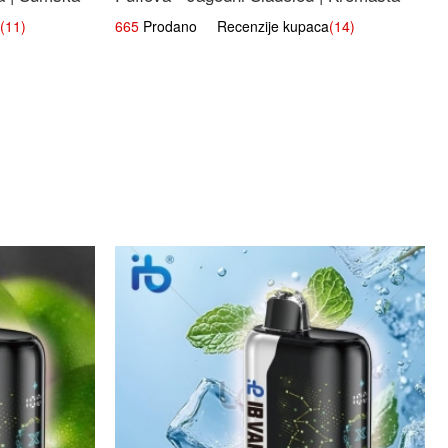
Slatka Okus
(11)
665
Prodano Recenzije kupaca
(14)