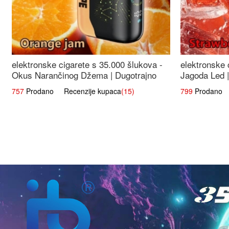
elektronske cigarete s 35.000 šlukova -
elektronske 
Okus Narančinog Džema | Dugotrajno
Jagoda Led |
Iskustvo
Okus
757
Prodano Recenzije kupaca
(15)
799
Prodano R