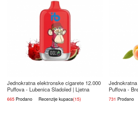
Jednokratna elektronske cigarete 12.000
Jednokratna 
Puffova - Lubenica Sladoled | Ljetna
Puffova - Br
Desertna Aroma
Osježavajuć
665
Prodano Recenzije kupaca
(15)
731
Prodano R