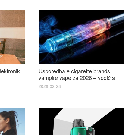
lektronik
Usporedba e cigarette brands i
vampire vape za 2026 – vodič s
 i
recenzijama, okusima i najboljim
2026-02-28
ponudama