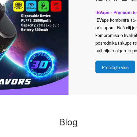
IBVape - Premium E-
IBVape kombinira 15-g
pristupom. Naš cilj j
kompromisa o kvalijeti
posrednika i skupe rek
najbolje e-cigarete po
Pročitajte više
Blog