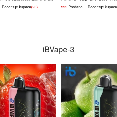
Voćna Mješavina
ecenzije kupaca
(23)
599
Prodano Recenzije kupaca
iBVape-3