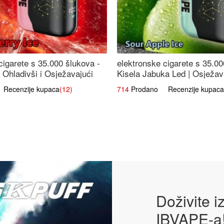
cigarete s 35.000 šlukova -
elektronske cigarete s 35.00
 Ohladivši i Osježavajući
Kisela Jabuka Led | Osježava
Slatki Okus
ecenzije kupaca
(12)
714
Prodano Recenzije kupaca
Doživite 
IBVAPE-a