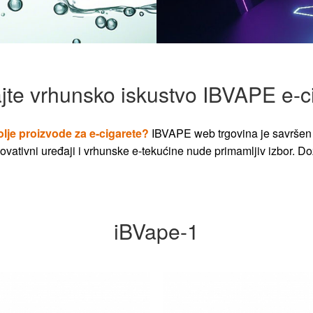
jte vrhunsko iskustvo IBVAPE e-c
olje proizvode za e-cigarete?
IBVAPE web trgovina je savršen 
vativni uređaji i vrhunske e-tekućine nude primamljiv izbor. Dož
iBVape-1