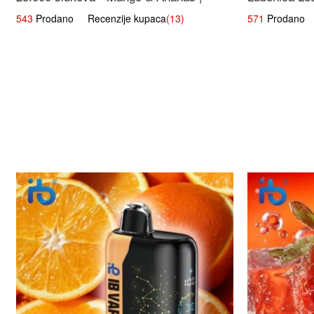
Egzotična Voćna Mješavina
543
Prodano Recenzije kupaca
(13)
571
Prodano R