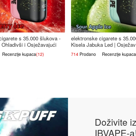
cigarete s 35.000 šlukova -
elektronske cigarete s 35.00
 Ohladivši i Osježavajući
Kisela Jabuka Led | Osježava
Slatki Okus
ecenzije kupaca
(12)
714
Prodano Recenzije kupaca
Doživite 
IBVAPE-a