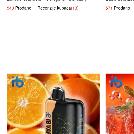
Egzotična Voćna Mješavina
543
Prodano Recenzije kupaca
(13)
571
Prodano R