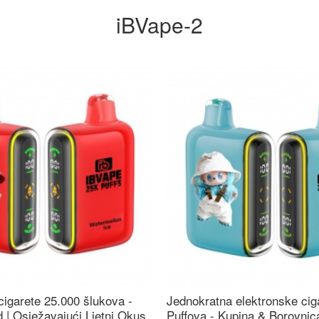
iBVape-2
cigarete 25.000 šlukova -
Jednokratna elektronske cig
 | Osježavajući Ljetni Okus
Puffova - Kupina & Borovni