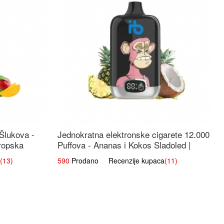
 Šlukova -
Jednokratna elektronske cigarete 12.000
ropska
Puffova - Ananas i Kokos Sladoled |
Tropski Desert
(13)
590
Prodano Recenzije kupaca
(11)