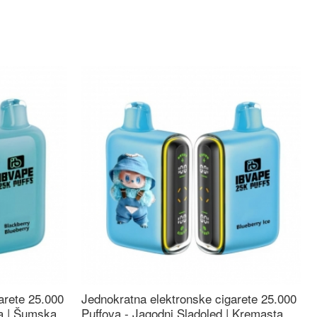
arete 25.000
Jednokratna elektronske cigarete 25.000
ca | Šumska
Puffova - Jagodni Sladoled | Kremasta