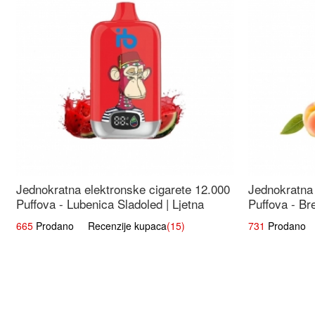
Jednokratna elektronske cigarete 12.000
Jednokratna 
Puffova - Lubenica Sladoled | Ljetna
Puffova - Br
Desertna Aroma
Osježavajuć
665
Prodano Recenzije kupaca
(15)
731
Prodano R