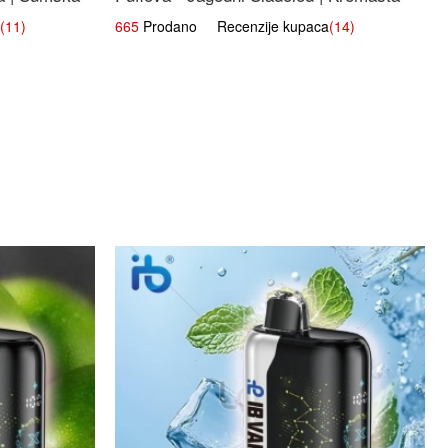
Slatka Okus
(11)
665
Prodano Recenzije kupaca
(14)