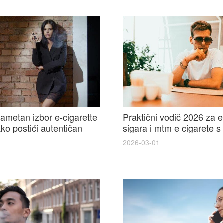
ametan izbor e-cigarette
Praktični vodič 2026 za e
kako postići autentičan
sigara i mtm e cigarete s
e cigarete feel
usporedbom, recenzijama
2026-03-01
savjetima