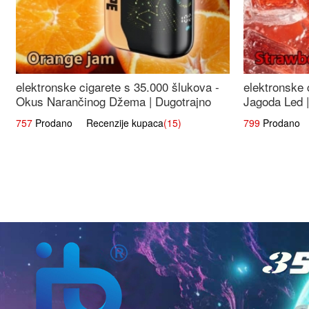
elektronske cigarete s 35.000 šlukova -
elektronske 
Okus Narančinog Džema | Dugotrajno
Jagoda Led |
Iskustvo
Okus
757
Prodano Recenzije kupaca
(15)
799
Prodano R