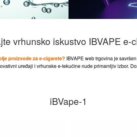
jte vrhunsko iskustvo IBVAPE e-c
olje proizvode za e-cigarete?
IBVAPE web trgovina je savršen 
vativni uređaji i vrhunske e-tekućine nude primamljiv izbor. Dož
iBVape-1