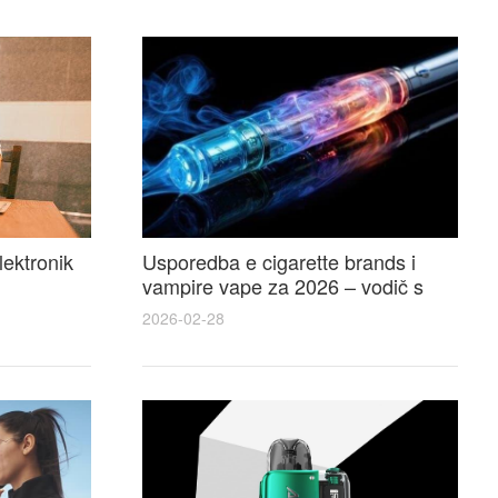
lektronik
Usporedba e cigarette brands i
vampire vape za 2026 – vodič s
 i
recenzijama, okusima i najboljim
2026-02-28
ponudama