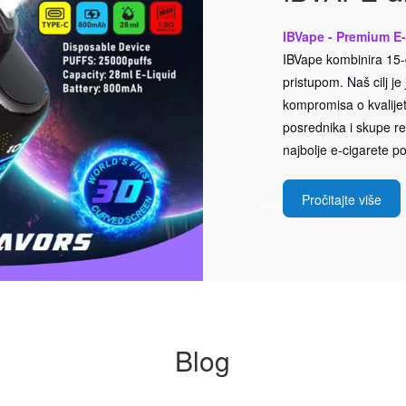
IBVape - Premium E-
IBVape kombinira 15-g
pristupom. Naš cilj j
kompromisa o kvalijeti
posrednika i skupe rek
najbolje e-cigarete po
Pročitajte više
Blog