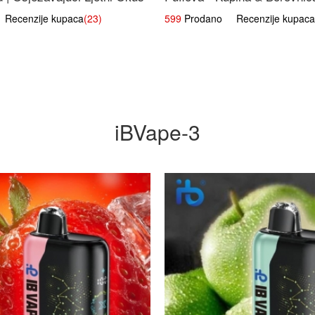
Voćna Mješavina
ecenzije kupaca
(23)
599
Prodano Recenzije kupaca
iBVape-3