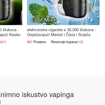
0 šlukova -
elektronske cigarete s 35.000 šlukova -
jući Kiselo-
Osježavajući Mentol | Čista i Svježa
Okus
(21)
567
Prodano Recenzije kupaca
(13)
iznimno iskustvo vapinga
!