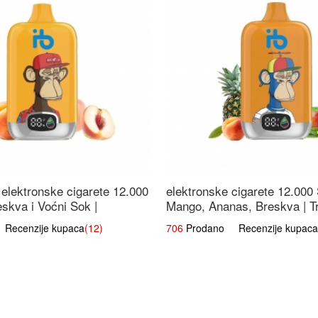
elektronske cigarete 12.000
elektronske cigarete 12.000
eskva i Voćni Sok |
Mango, Ananas, Breskva | T
a Voćna Mješavina
Voćna Mješavina
ecenzije kupaca
(12)
706
Prodano Recenzije kupaca