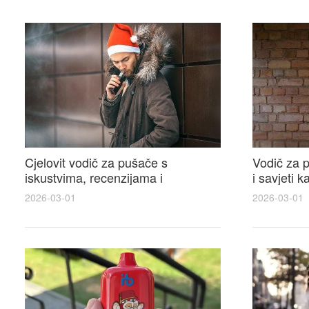
Cjelovit vodič za pušače s
Vodič za p
iskustvima, recenzijama i
i savjeti 
raspravama o e-cigarette na e
elektronsk
2026-03-01
2026-03-01
cigareta forum