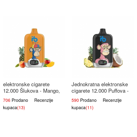
elektronske cigarete
Jednokratna elektronske
12.000 Šlukova - Mango,
cigarete 12.000 Puffova -
Ananas, Breskva | Tropska
Ananas i Kokos Sladoled |
706
Prodano Recenzije
590
Prodano Recenzije
Voćna Mješavina
Tropski Desert
kupaca
(13)
kupaca
(11)