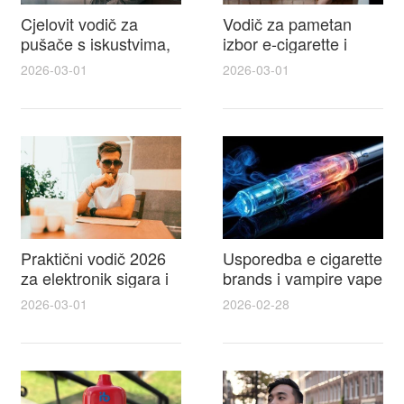
Cjelovit vodič za
Vodič za pametan
pušače s iskustvima,
izbor e-cigarette i
recenzijama i
savjeti kako postići
2026-03-01
2026-03-01
raspravama o e-
autentičan
cigarette na e cigareta
elektronske cigarete
forum
feel
Praktični vodič 2026
Usporedba e cigarette
za elektronik sigara i
brands i vampire vape
mtm e cigarete s
za 2026 – vodič s
2026-03-01
2026-02-28
usporedbom,
recenzijama, okusima
recenzijama i
i najboljim ponudama
savjetima