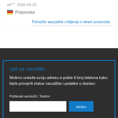
od***
2026-05-23
Preporuka
Potražite wszystkie mišljenja o deset proizvoda
Upit za narudžbu
Molimo unesite svoju adresu e-pošte ili broj telefona kako
biste provjerili status narudžbe i podatke o dostavi.
Poštanski sandučić / Telefon