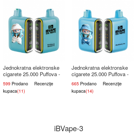
Jednokratna elektronske
Jednokratna elektronske
cigarete 25.000 Puffova -
cigarete 25.000 Puffova -
Kupina & Borovnica |
Jagodni Sladoled |
599
Prodano Recenzije
665
Prodano Recenzije
Šumska Voćna Mješavina
Kremasta Slatka Okus
kupaca
(11)
kupaca
(14)
iBVape-3