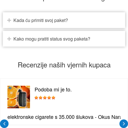
Kada ću primiti svoj paket?
Kako mogu pratiti status svog paketa?
Recenzije naših vjernih kupaca
Podoba mi je to.
žđe | Elegantna Voćna Kombinacija
elektronske cigarete s 35.000 šlukova - Okus Naran