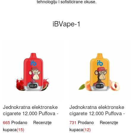
tehnologiju i sofisticirane okuse.
iBVape-1
Jednokratna elektronske
Jednokratna elektronske
cigarete 12.000 Puffova -
cigarete 12.000 Puffova -
Lubenica Sladoled | Ljetna
Breskva i Voćni Sok |
665
Prodano Recenzije
731
Prodano Recenzije
Desertna Aroma
Osježavajuća Voćna
kupaca
(15)
kupaca
(12)
Mješavina