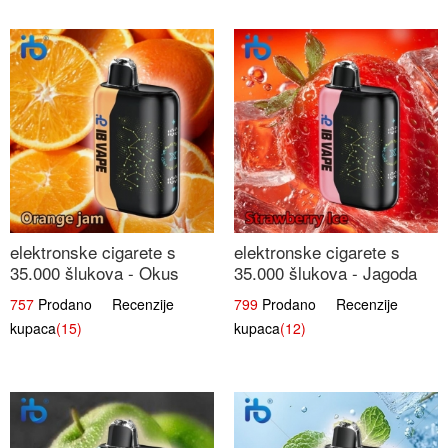
elektronske cigarete s
elektronske cigarete s
35.000 šlukova - Okus
35.000 šlukova - Jagoda
Narančinog Džema |
Led | Ohladivši i
757
Prodano Recenzije
799
Prodano Recenzije
Dugotrajno Iskustvo
Osježavajući Okus
kupaca
(15)
kupaca
(12)