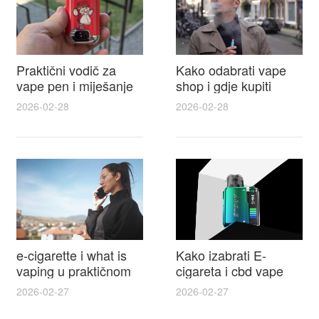
Praktični vodič za
Kako odabrati vape
vape pen i miješanje
shop i gdje kupiti
e tekućina za sigurnije
Disposable Vapes uz
2026-02-28
2026-02-28
punjenje i bolje okuse
najbolje cijene
e-cigarette i what is
Kako izabrati E-
vaping u praktičnom
cigareta i cbd vape
vodiču za početnike i
top modeli sigurnost
2026-02-27
2026-02-27
odgovorne korisnike
praktični savjeti za
kupovinu