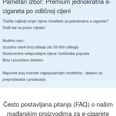
Pametan izbor: Premium jednokratna e-
cigareta po odličnoj cijeni
Tražite najbolji omjer cijene i kvalitete za jednokratne e-cigarete?
Došli ste na pravo mjesto!
Nudimo vam:
Izuzetno visok broj udisaja (do 35 000 udisaja)
Konkurentne veleprodajne cijene i količinske popuste
Brzu i pouzdanu dostavu
Napunite svoj inventar najpopularnijim modelima - idealno za
preprodavače i prodavače.
Često postavljana pitanja (FAQ) o našim
mađarskim proizvodima za e-cigarete