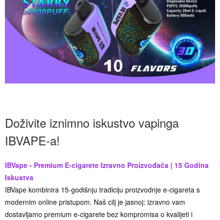
Doživite iznimno iskustvo vapinga
IBVAPE-a!
IBVape - Premium E-cigarete Izravno Proizvođača | 15 Godina
Iskustva
IBVape kombinira 15-godišnju tradiciju proizvodnje e-cigareta s
modernim online pristupom. Naš cilj je jasnoj: izravno vam
dostavljamo premium e-cigarete bez kompromisa o kvalijeti i