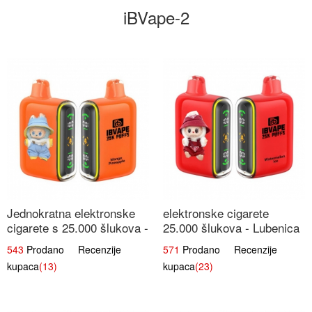
iBVape-2
Jednokratna elektronske
elektronske cigarete
cigarete s 25.000 šlukova -
25.000 šlukova - Lubenica
Mango & Ananas |
Led | Osježavajući Ljetni
543
Prodano Recenzije
571
Prodano Recenzije
Egzotična Voćna
Okus
kupaca
(13)
kupaca
(23)
Mješavina