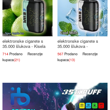
elektronske cigarete s
elektronske cigarete s
35.000 šlukova - Kisela
35.000 šlukova -
Jabuka Led | Osježavajući
Osježavajući Mentol |
714
Prodano Recenzije
567
Prodano Recenzije
Kiselo-Slatki Okus
Čista i Svježa Okus
kupaca
(21)
kupaca
(13)