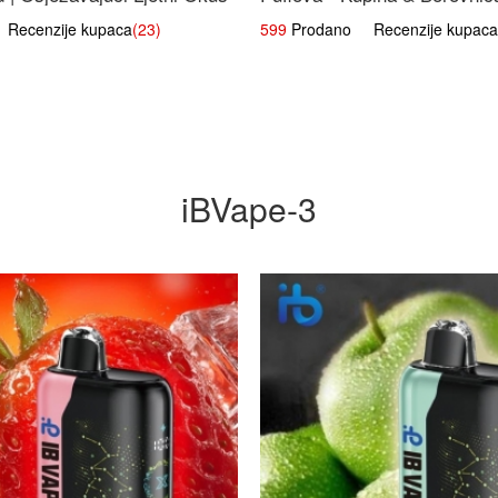
Voćna Mješavina
ecenzije kupaca
(23)
599
Prodano Recenzije kupaca
iBVape-3