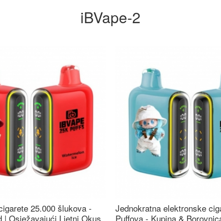
iBVape-2
cigarete 25.000 šlukova -
Jednokratna elektronske cig
 | Osježavajući Ljetni Okus
Puffova - Kupina & Borovni