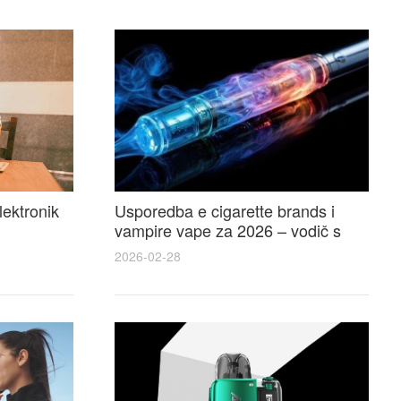
lektronik
Usporedba e cigarette brands i
vampire vape za 2026 – vodič s
 i
recenzijama, okusima i najboljim
2026-02-28
ponudama