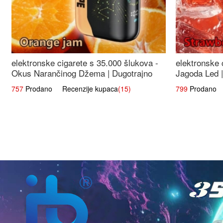
elektronske cigarete s 35.000 šlukova -
elektronske 
Okus Narančinog Džema | Dugotrajno
Jagoda Led |
Iskustvo
Okus
757
Prodano Recenzije kupaca
(15)
799
Prodano R