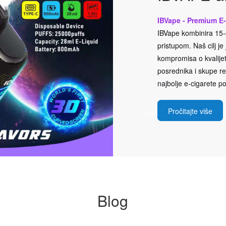
IBVape - Premium E-
IBVape kombinira 15-g
pristupom. Naš cilj j
kompromisa o kvalijeti
posrednika i skupe rek
najbolje e-cigarete po
Pročitajte više
Blog