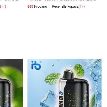
Slatka Okus
(11)
665
Prodano Recenzije kupaca
(14)