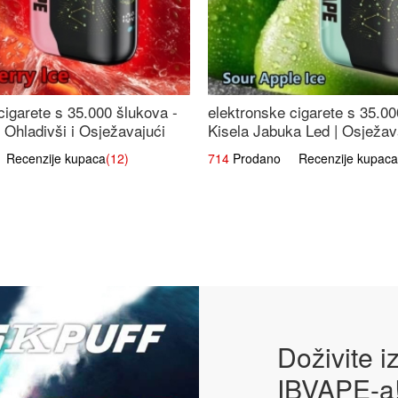
cigarete s 35.000 šlukova -
elektronske cigarete s 35.00
 Ohladivši i Osježavajući
Kisela Jabuka Led | Osježava
Slatki Okus
ecenzije kupaca
(12)
714
Prodano Recenzije kupaca
Doživite 
IBVAPE-a