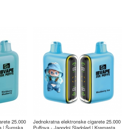
arete 25.000
Jednokratna elektronske cigarete 25.000
ca | Šumska
Puffova - Jagodni Sladoled | Kremasta