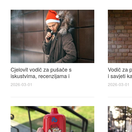
Cjelovit vodič za pušače s
Vodič za p
iskustvima, recenzijama i
i savjeti 
raspravama o e-cigarette na e
elektronsk
2026-03-01
2026-03-01
cigareta forum