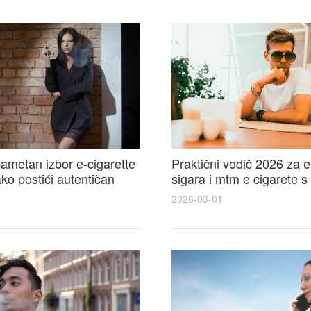
ametan izbor e-cigarette
Praktični vodič 2026 za e
kako postići autentičan
sigara i mtm e cigarete s
e cigarete feel
usporedbom, recenzijama
2026-03-01
savjetima