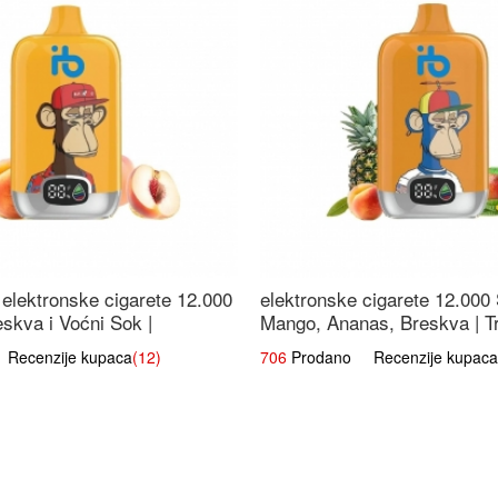
elektronske cigarete 12.000
elektronske cigarete 12.000
eskva i Voćni Sok |
Mango, Ananas, Breskva | T
a Voćna Mješavina
Voćna Mješavina
ecenzije kupaca
(12)
706
Prodano Recenzije kupaca