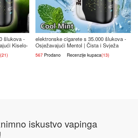
0 šlukova -
elektronske cigarete s 35.000 šlukova -
jući Kiselo-
Osježavajući Mentol | Čista i Svježa
Okus
(21)
567
Prodano Recenzije kupaca
(13)
iznimno iskustvo vapinga
!