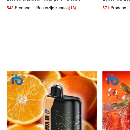
Egzotična Voćna Mješavina
543
Prodano Recenzije kupaca
(13)
571
Prodano R