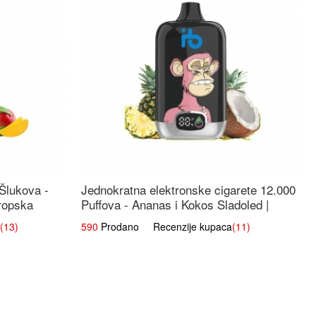
 Šlukova -
Jednokratna elektronske cigarete 12.000
ropska
Puffova - Ananas i Kokos Sladoled |
Tropski Desert
(13)
590
Prodano Recenzije kupaca
(11)