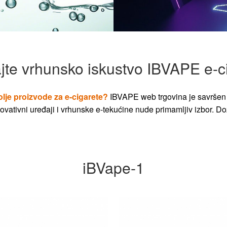
jte vrhunsko iskustvo IBVAPE e-c
olje proizvode za e-cigarete?
IBVAPE web trgovina je savršen 
vativni uređaji i vrhunske e-tekućine nude primamljiv izbor. Dož
iBVape-1