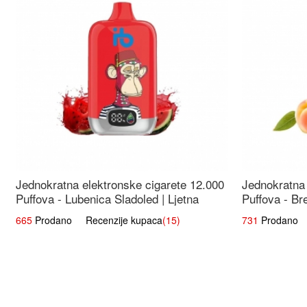
Jednokratna elektronske cigarete 12.000
Jednokratna 
Puffova - Lubenica Sladoled | Ljetna
Puffova - Br
Desertna Aroma
Osježavajuć
665
Prodano Recenzije kupaca
(15)
731
Prodano R