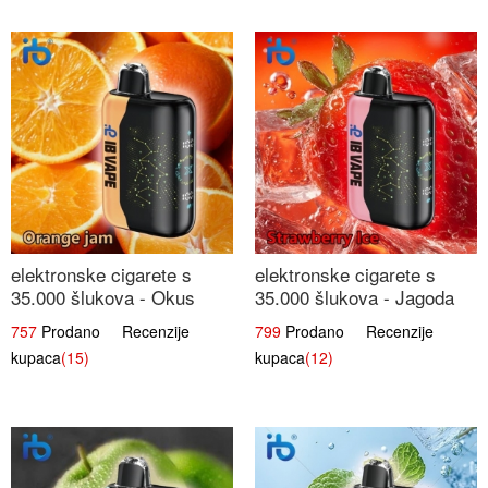
elektronske cigarete s
elektronske cigarete s
35.000 šlukova - Okus
35.000 šlukova - Jagoda
Narančinog Džema |
Led | Ohladivši i
757
Prodano Recenzije
799
Prodano Recenzije
Dugotrajno Iskustvo
Osježavajući Okus
kupaca
(15)
kupaca
(12)