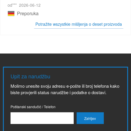
od***
2026-06-12
Preporuka
Potražite wszystkie mišljenja o deset proizvoda
Upit za narudžbu
Molimo unesite svoju adresu e-pošte ili broj telefona kako
biste provjerili status narudžbe i podatke o dostavi.
Poštanski sandučić / Telefon