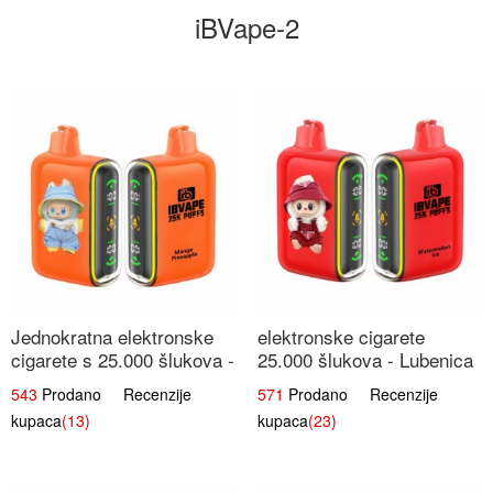
iBVape-2
Jednokratna elektronske
elektronske cigarete
cigarete s 25.000 šlukova -
25.000 šlukova - Lubenica
Mango & Ananas |
Led | Osježavajući Ljetni
543
Prodano Recenzije
571
Prodano Recenzije
Egzotična Voćna
Okus
kupaca
(13)
kupaca
(23)
Mješavina