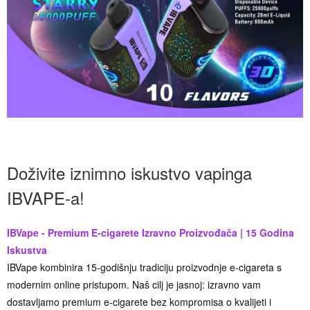
Doživite iznimno iskustvo vapinga
IBVAPE-a!
IBVape - Premium E-cigarete Izravno Proizvođača | 15 Godina
Iskustva
IBVape kombinira 15-godišnju tradiciju proizvodnje e-cigareta s
modernim online pristupom. Naš cilj je jasnoj: izravno vam
dostavljamo premium e-cigarete bez kompromisa o kvalijeti i