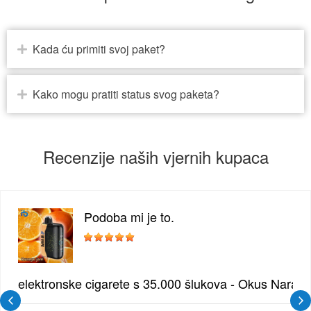
Kada ću primiti svoj paket?
Kako mogu pratiti status svog paketa?
Recenzije naših vjernih kupaca
Podoba mi je to.
žđe | Elegantna Voćna Kombinacija
elektronske cigarete s 35.000 šlukova - Okus Naran