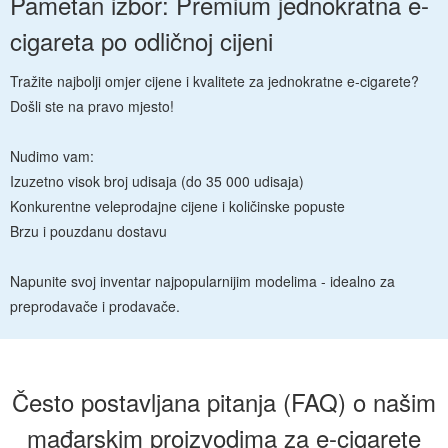
Pametan izbor: Premium jednokratna e-
cigareta po odličnoj cijeni
Tražite najbolji omjer cijene i kvalitete za jednokratne e-cigarete?
Došli ste na pravo mjesto!
Nudimo vam:
Izuzetno visok broj udisaja (do 35 000 udisaja)
Konkurentne veleprodajne cijene i količinske popuste
Brzu i pouzdanu dostavu
Napunite svoj inventar najpopularnijim modelima - idealno za
preprodavače i prodavače.
Često postavljana pitanja (FAQ) o našim
mađarskim proizvodima za e-cigarete