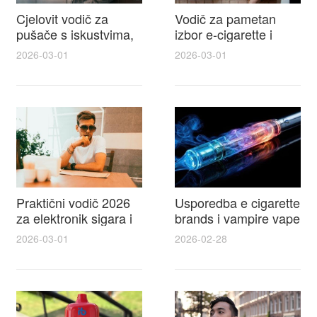
Cjelovit vodič za
Vodič za pametan
pušače s iskustvima,
izbor e-cigarette i
recenzijama i
savjeti kako postići
2026-03-01
2026-03-01
raspravama o e-
autentičan
cigarette na e cigareta
elektronske cigarete
forum
feel
Praktični vodič 2026
Usporedba e cigarette
za elektronik sigara i
brands i vampire vape
mtm e cigarete s
za 2026 – vodič s
2026-03-01
2026-02-28
usporedbom,
recenzijama, okusima
recenzijama i
i najboljim ponudama
savjetima