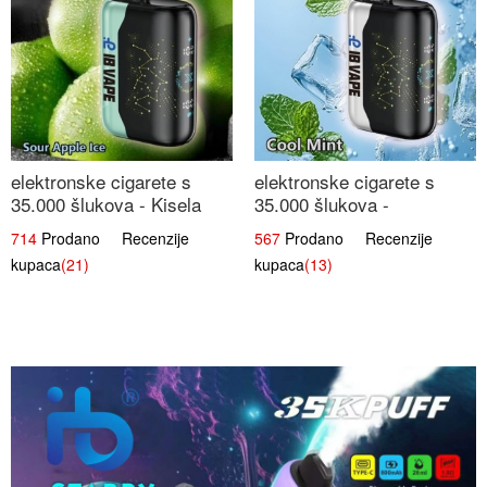
elektronske cigarete s
elektronske cigarete s
35.000 šlukova - Kisela
35.000 šlukova -
Jabuka Led | Osježavajući
Osježavajući Mentol |
714
Prodano Recenzije
567
Prodano Recenzije
Kiselo-Slatki Okus
Čista i Svježa Okus
kupaca
(21)
kupaca
(13)