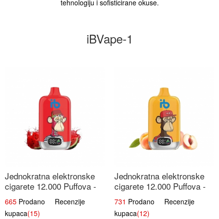
tehnologiju i sofisticirane okuse.
iBVape-1
Jednokratna elektronske
Jednokratna elektronske
cigarete 12.000 Puffova -
cigarete 12.000 Puffova -
Lubenica Sladoled | Ljetna
Breskva i Voćni Sok |
665
Prodano Recenzije
731
Prodano Recenzije
Desertna Aroma
Osježavajuća Voćna
kupaca
(15)
kupaca
(12)
Mješavina