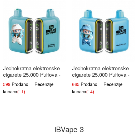
Jednokratna elektronske
Jednokratna elektronske
cigarete 25.000 Puffova -
cigarete 25.000 Puffova -
Kupina & Borovnica |
Jagodni Sladoled |
599
Prodano Recenzije
665
Prodano Recenzije
Šumska Voćna Mješavina
Kremasta Slatka Okus
kupaca
(11)
kupaca
(14)
iBVape-3