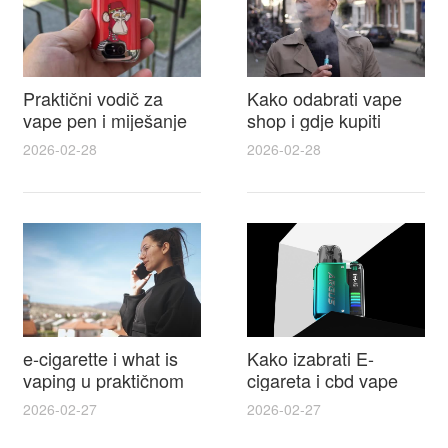
Praktični vodič za
Kako odabrati vape
vape pen i miješanje
shop i gdje kupiti
e tekućina za sigurnije
Disposable Vapes uz
2026-02-28
2026-02-28
punjenje i bolje okuse
najbolje cijene
e-cigarette i what is
Kako izabrati E-
vaping u praktičnom
cigareta i cbd vape
vodiču za početnike i
top modeli sigurnost
2026-02-27
2026-02-27
odgovorne korisnike
praktični savjeti za
kupovinu