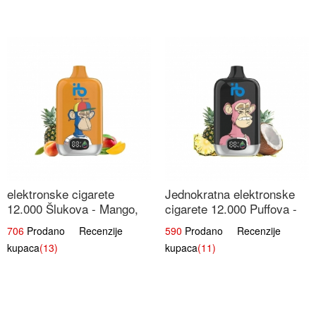
elektronske cigarete
Jednokratna elektronske
12.000 Šlukova - Mango,
cigarete 12.000 Puffova -
Ananas, Breskva | Tropska
Ananas i Kokos Sladoled |
706
Prodano Recenzije
590
Prodano Recenzije
Voćna Mješavina
Tropski Desert
kupaca
(13)
kupaca
(11)