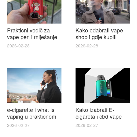
Praktični vodič za
Kako odabrati vape
vape pen i miješanje
shop i gdje kupiti
e tekućina za sigurnije
Disposable Vapes uz
2026-02-28
2026-02-28
punjenje i bolje okuse
najbolje cijene
e-cigarette i what is
Kako izabrati E-
vaping u praktičnom
cigareta i cbd vape
vodiču za početnike i
top modeli sigurnost
2026-02-27
2026-02-27
odgovorne korisnike
praktični savjeti za
kupovinu