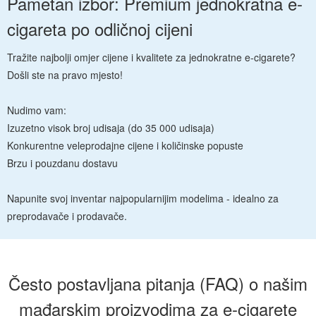
Pametan izbor: Premium jednokratna e-
cigareta po odličnoj cijeni
Tražite najbolji omjer cijene i kvalitete za jednokratne e-cigarete?
Došli ste na pravo mjesto!
Nudimo vam:
Izuzetno visok broj udisaja (do 35 000 udisaja)
Konkurentne veleprodajne cijene i količinske popuste
Brzu i pouzdanu dostavu
Napunite svoj inventar najpopularnijim modelima - idealno za
preprodavače i prodavače.
Često postavljana pitanja (FAQ) o našim
mađarskim proizvodima za e-cigarete