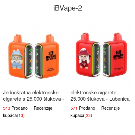
iBVape-2
Jednokratna elektronske
elektronske cigarete
cigarete s 25.000 šlukova -
25.000 šlukova - Lubenica
Mango & Ananas |
Led | Osježavajući Ljetni
543
Prodano Recenzije
571
Prodano Recenzije
Egzotična Voćna
Okus
kupaca
(13)
kupaca
(23)
Mješavina