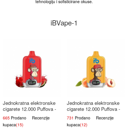
tehnologiju i sofisticirane okuse.
iBVape-1
Jednokratna elektronske
Jednokratna elektronske
cigarete 12.000 Puffova -
cigarete 12.000 Puffova -
Lubenica Sladoled | Ljetna
Breskva i Voćni Sok |
665
Prodano Recenzije
731
Prodano Recenzije
Desertna Aroma
Osježavajuća Voćna
kupaca
(15)
kupaca
(12)
Mješavina