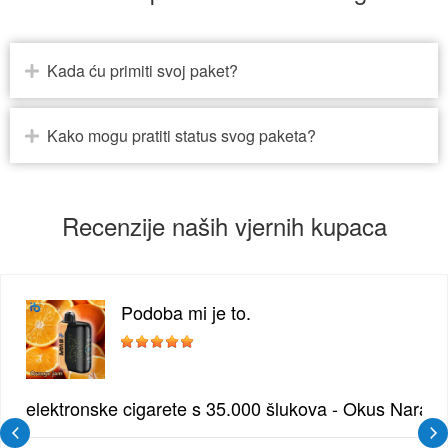
Kada ću primiti svoj paket?
Kako mogu pratiti status svog paketa?
Recenzije naših vjernih kupaca
Podoba mi je to.
žđe | Elegantna Voćna Kombinacija
elektronske cigarete s 35.000 šlukova - Okus Naran