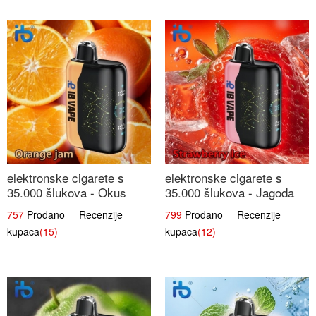
elektronske cigarete s
elektronske cigarete s
35.000 šlukova - Okus
35.000 šlukova - Jagoda
Narančinog Džema |
Led | Ohladivši i
757
Prodano Recenzije
799
Prodano Recenzije
Dugotrajno Iskustvo
Osježavajući Okus
kupaca
(15)
kupaca
(12)