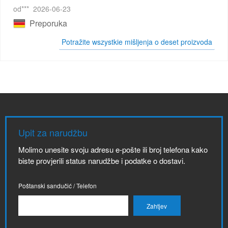
od***
2026-06-23
Preporuka
Potražite wszystkie mišljenja o deset proizvoda
Upit za narudžbu
Molimo unesite svoju adresu e-pošte ili broj telefona kako
biste provjerili status narudžbe i podatke o dostavi.
Poštanski sandučić / Telefon