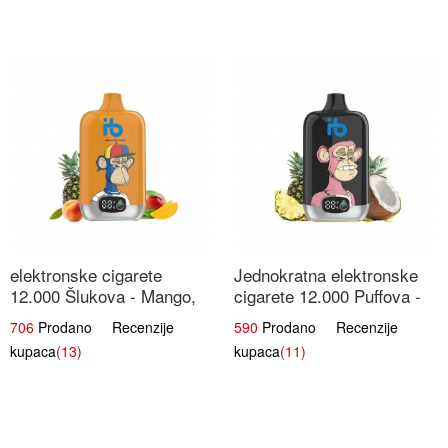
elektronske cigarete
Jednokratna elektronske
12.000 Šlukova - Mango,
cigarete 12.000 Puffova -
Ananas, Breskva | Tropska
Ananas i Kokos Sladoled |
706
Prodano Recenzije
590
Prodano Recenzije
Voćna Mješavina
Tropski Desert
kupaca
(13)
kupaca
(11)