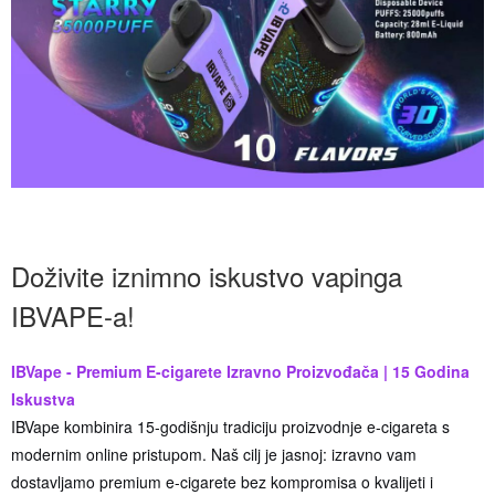
Doživite iznimno iskustvo vapinga
IBVAPE-a!
IBVape - Premium E-cigarete Izravno Proizvođača | 15 Godina
Iskustva
IBVape kombinira 15-godišnju tradiciju proizvodnje e-cigareta s
modernim online pristupom. Naš cilj je jasnoj: izravno vam
dostavljamo premium e-cigarete bez kompromisa o kvalijeti i