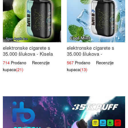
elektronske cigarete s
elektronske cigarete s
35.000 šlukova - Kisela
35.000 šlukova -
Jabuka Led | Osježavajući
Osježavajući Mentol |
714
Prodano Recenzije
567
Prodano Recenzije
Kiselo-Slatki Okus
Čista i Svježa Okus
kupaca
(21)
kupaca
(13)