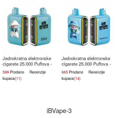
Jednokratna elektronske
Jednokratna elektronske
cigarete 25.000 Puffova -
cigarete 25.000 Puffova -
Kupina & Borovnica |
Jagodni Sladoled |
599
Prodano Recenzije
665
Prodano Recenzije
Šumska Voćna Mješavina
Kremasta Slatka Okus
kupaca
(11)
kupaca
(14)
iBVape-3