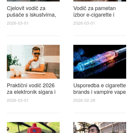
Cjelovit vodič za
Vodič za pametan
pušače s iskustvima,
izbor e-cigarette i
recenzijama i
savjeti kako postići
2026-03-01
2026-03-01
raspravama o e-
autentičan
cigarette na e cigareta
elektronske cigarete
forum
feel
Praktični vodič 2026
Usporedba e cigarette
za elektronik sigara i
brands i vampire vape
mtm e cigarete s
za 2026 – vodič s
2026-03-01
2026-02-28
usporedbom,
recenzijama, okusima
recenzijama i
i najboljim ponudama
savjetima