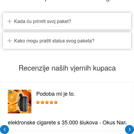
Kada ću primiti svoj paket?
Kako mogu pratiti status svog paketa?
Recenzije naših vjernih kupaca
Podoba mi je to.
žđe | Elegantna Voćna Kombinacija
elektronske cigarete s 35.000 šlukova - Okus Naran