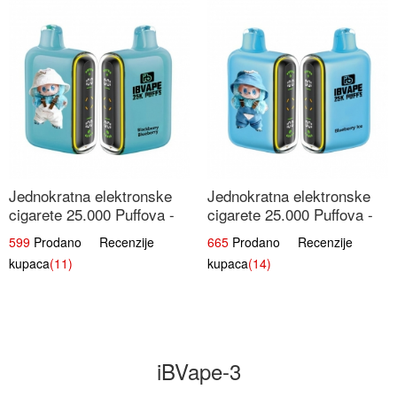
Jednokratna elektronske
Jednokratna elektronske
cigarete 25.000 Puffova -
cigarete 25.000 Puffova -
Kupina & Borovnica |
Jagodni Sladoled |
599
Prodano Recenzije
665
Prodano Recenzije
Šumska Voćna Mješavina
Kremasta Slatka Okus
kupaca
(11)
kupaca
(14)
iBVape-3