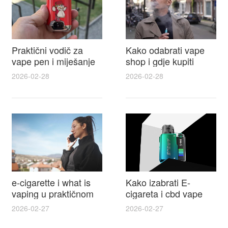
Praktični vodič za
Kako odabrati vape
vape pen i miješanje
shop i gdje kupiti
e tekućina za sigurnije
Disposable Vapes uz
2026-02-28
2026-02-28
punjenje i bolje okuse
najbolje cijene
e-cigarette i what is
Kako izabrati E-
vaping u praktičnom
cigareta i cbd vape
vodiču za početnike i
top modeli sigurnost
2026-02-27
2026-02-27
odgovorne korisnike
praktični savjeti za
kupovinu