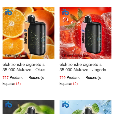
elektronske cigarete s
elektronske cigarete s
35.000 šlukova - Okus
35.000 šlukova - Jagoda
Narančinog Džema |
Led | Ohladivši i
757
Prodano Recenzije
799
Prodano Recenzije
Dugotrajno Iskustvo
Osježavajući Okus
kupaca
(15)
kupaca
(12)