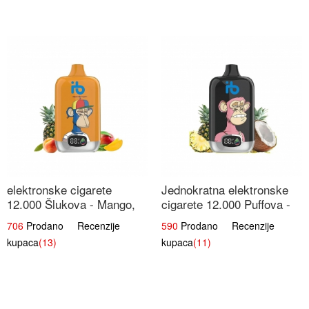
elektronske cigarete
Jednokratna elektronske
12.000 Šlukova - Mango,
cigarete 12.000 Puffova -
Ananas, Breskva | Tropska
Ananas i Kokos Sladoled |
706
Prodano Recenzije
590
Prodano Recenzije
Voćna Mješavina
Tropski Desert
kupaca
(13)
kupaca
(11)