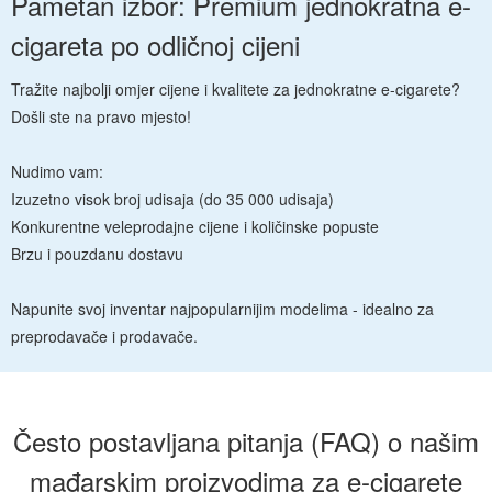
Pametan izbor: Premium jednokratna e-
cigareta po odličnoj cijeni
Tražite najbolji omjer cijene i kvalitete za jednokratne e-cigarete?
Došli ste na pravo mjesto!
Nudimo vam:
Izuzetno visok broj udisaja (do 35 000 udisaja)
Konkurentne veleprodajne cijene i količinske popuste
Brzu i pouzdanu dostavu
Napunite svoj inventar najpopularnijim modelima - idealno za
preprodavače i prodavače.
Često postavljana pitanja (FAQ) o našim
mađarskim proizvodima za e-cigarete