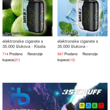
elektronske cigarete s
elektronske cigarete s
35.000 šlukova - Kisela
35.000 šlukova -
Jabuka Led | Osježavajući
Osježavajući Mentol |
714
Prodano Recenzije
567
Prodano Recenzije
Kiselo-Slatki Okus
Čista i Svježa Okus
kupaca
(21)
kupaca
(13)