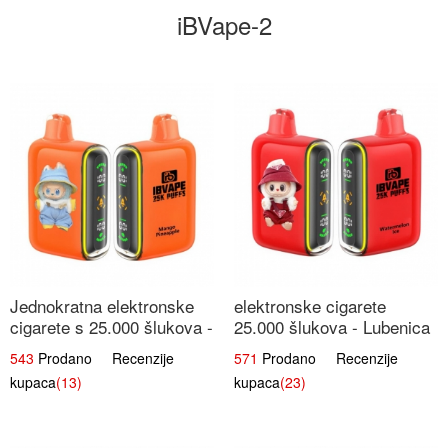
iBVape-2
Jednokratna elektronske
elektronske cigarete
cigarete s 25.000 šlukova -
25.000 šlukova - Lubenica
Mango & Ananas |
Led | Osježavajući Ljetni
543
Prodano Recenzije
571
Prodano Recenzije
Egzotična Voćna
Okus
kupaca
(13)
kupaca
(23)
Mješavina