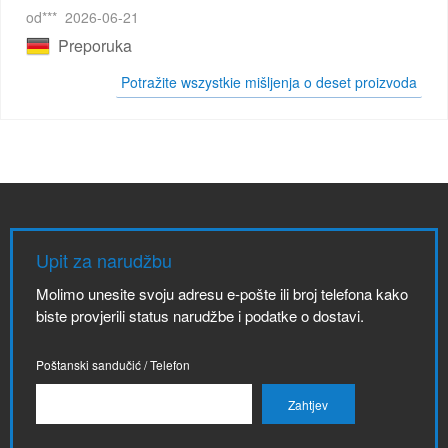
od***
2026-06-21
Preporuka
Potražite wszystkie mišljenja o deset proizvoda
Upit za narudžbu
Molimo unesite svoju adresu e-pošte ili broj telefona kako
biste provjerili status narudžbe i podatke o dostavi.
Poštanski sandučić / Telefon