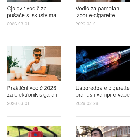
Cjelovit vodič za
Vodič za pametan
pušače s iskustvima,
izbor e-cigarette i
recenzijama i
savjeti kako postići
2026-03-01
2026-03-01
raspravama o e-
autentičan
cigarette na e cigareta
elektronske cigarete
forum
feel
Praktični vodič 2026
Usporedba e cigarette
za elektronik sigara i
brands i vampire vape
mtm e cigarete s
za 2026 – vodič s
2026-03-01
2026-02-28
usporedbom,
recenzijama, okusima
recenzijama i
i najboljim ponudama
savjetima