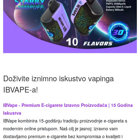
Doživite iznimno iskustvo vapinga
IBVAPE-a!
IBVape - Premium E-cigarete Izravno Proizvođača | 15 Godina
Iskustva
IBVape kombinira 15-godišnju tradiciju proizvodnje e-cigareta s
modernim online pristupom. Naš cilj je jasnoj: izravno vam
dostavljamo premium e-cigarete bez kompromisa o kvalijeti i