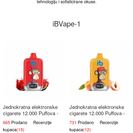
tehnologiju i sofisticirane okuse.
iBVape-1
Jednokratna elektronske
Jednokratna elektronske
cigarete 12.000 Puffova -
cigarete 12.000 Puffova -
Lubenica Sladoled | Ljetna
Breskva i Voćni Sok |
665
Prodano Recenzije
731
Prodano Recenzije
Desertna Aroma
Osježavajuća Voćna
kupaca
(15)
kupaca
(12)
Mješavina