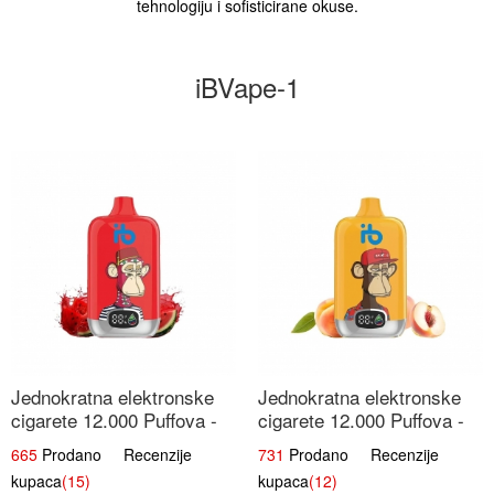
tehnologiju i sofisticirane okuse.
iBVape-1
Jednokratna elektronske
Jednokratna elektronske
cigarete 12.000 Puffova -
cigarete 12.000 Puffova -
Lubenica Sladoled | Ljetna
Breskva i Voćni Sok |
665
Prodano Recenzije
731
Prodano Recenzije
Desertna Aroma
Osježavajuća Voćna
kupaca
(15)
kupaca
(12)
Mješavina