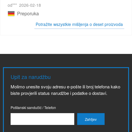
od***
2026-02-18
Preporuka
Potražite wszystkie mišljenja o deset proizvoda
Upit za narudžbu
Molimo unesite svoju adresu e-pošte ili broj telefona kako
biste provjerili status narudžbe i podatke o dostavi.
Poštanski sandučić / Telefon