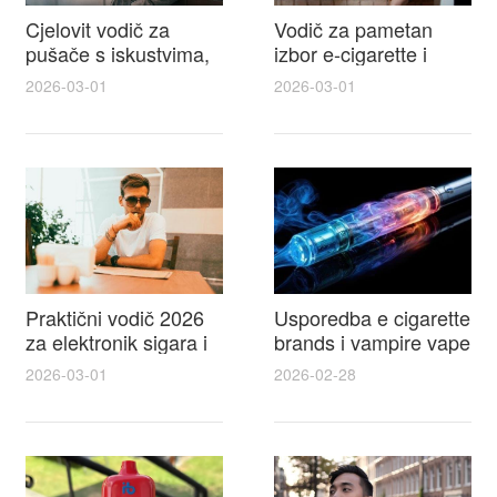
Cjelovit vodič za
Vodič za pametan
pušače s iskustvima,
izbor e-cigarette i
recenzijama i
savjeti kako postići
2026-03-01
2026-03-01
raspravama o e-
autentičan
cigarette na e cigareta
elektronske cigarete
forum
feel
Praktični vodič 2026
Usporedba e cigarette
za elektronik sigara i
brands i vampire vape
mtm e cigarete s
za 2026 – vodič s
2026-03-01
2026-02-28
usporedbom,
recenzijama, okusima
recenzijama i
i najboljim ponudama
savjetima