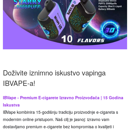
Doživite iznimno iskustvo vapinga
IBVAPE-a!
IBVape - Premium E-cigarete Izravno Proizvođača | 15 Godina
Iskustva
IBVape kombinira 15-godišnju tradiciju proizvodnje e-cigareta s
modernim online pristupom. Naš cilj je jasnoj: izravno vam
dostavljamo premium e-cigarete bez kompromisa o kvalijeti i