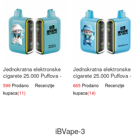
Jednokratna elektronske
Jednokratna elektronske
cigarete 25.000 Puffova -
cigarete 25.000 Puffova -
Kupina & Borovnica |
Jagodni Sladoled |
599
Prodano Recenzije
665
Prodano Recenzije
Šumska Voćna Mješavina
Kremasta Slatka Okus
kupaca
(11)
kupaca
(14)
iBVape-3