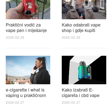
Praktični vodič za
Kako odabrati vape
vape pen i miješanje
shop i gdje kupiti
e tekućina za sigurnije
Disposable Vapes uz
2026-02-28
2026-02-28
punjenje i bolje okuse
najbolje cijene
e-cigarette i what is
Kako izabrati E-
vaping u praktičnom
cigareta i cbd vape
vodiču za početnike i
top modeli sigurnost
2026-02-27
2026-02-27
odgovorne korisnike
praktični savjeti za
kupovinu