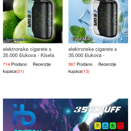
elektronske cigarete s
elektronske cigarete s
35.000 šlukova - Kisela
35.000 šlukova -
Jabuka Led | Osježavajući
Osježavajući Mentol |
714
Prodano Recenzije
567
Prodano Recenzije
Kiselo-Slatki Okus
Čista i Svježa Okus
kupaca
(21)
kupaca
(13)