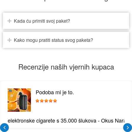
Kada ću primiti svoj paket?
Kako mogu pratiti status svog paketa?
Recenzije naših vjernih kupaca
Podoba mi je to.
žđe | Elegantna Voćna Kombinacija
elektronske cigarete s 35.000 šlukova - Okus Naran