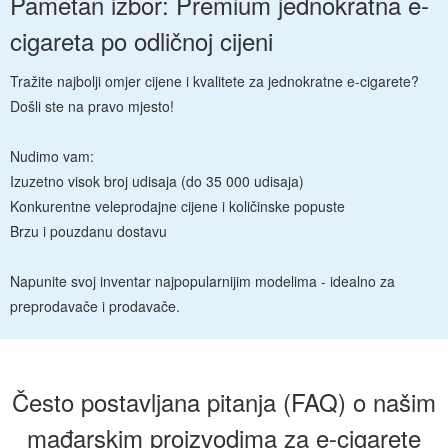
Pametan izbor: Premium jednokratna e-
cigareta po odličnoj cijeni
Tražite najbolji omjer cijene i kvalitete za jednokratne e-cigarete?
Došli ste na pravo mjesto!
Nudimo vam:
Izuzetno visok broj udisaja (do 35 000 udisaja)
Konkurentne veleprodajne cijene i količinske popuste
Brzu i pouzdanu dostavu
Napunite svoj inventar najpopularnijim modelima - idealno za
preprodavače i prodavače.
Često postavljana pitanja (FAQ) o našim
mađarskim proizvodima za e-cigarete