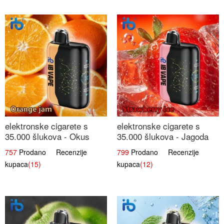
elektronske cigarete s
elektronske cigarete s
35.000 šlukova - Okus
35.000 šlukova - Jagoda
Narančinog Džema |
Led | Ohladivši i
757
Prodano Recenzije
799
Prodano Recenzije
Dugotrajno Iskustvo
Osježavajući Okus
kupaca
(15)
kupaca
(12)