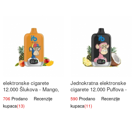
elektronske cigarete
Jednokratna elektronske
12.000 Šlukova - Mango,
cigarete 12.000 Puffova -
Ananas, Breskva | Tropska
Ananas i Kokos Sladoled |
706
Prodano Recenzije
590
Prodano Recenzije
Voćna Mješavina
Tropski Desert
kupaca
(13)
kupaca
(11)