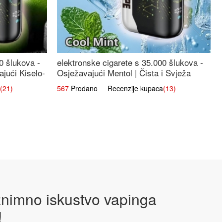
0 šlukova -
elektronske cigarete s 35.000 šlukova -
jući Kiselo-
Osježavajući Mentol | Čista i Svježa
Okus
(21)
567
Prodano Recenzije kupaca
(13)
iznimno iskustvo vapinga
!