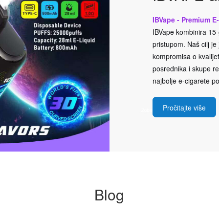
IBVape - Premium E-
IBVape kombinira 15-g
pristupom. Naš cilj j
kompromisa o kvalijeti
posrednika i skupe rek
najbolje e-cigarete po
Pročitajte više
Blog