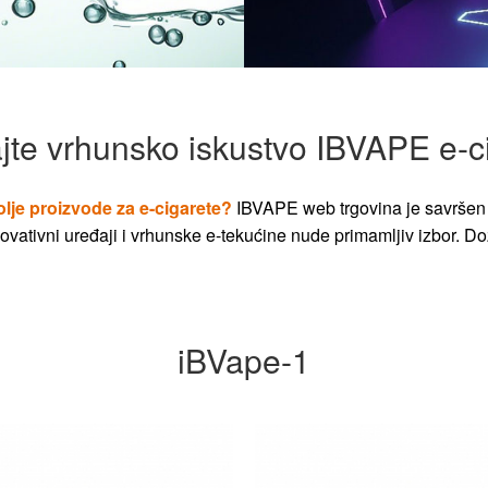
jte vrhunsko iskustvo IBVAPE e-c
olje proizvode za e-cigarete?
IBVAPE web trgovina je savršen 
vativni uređaji i vrhunske e-tekućine nude primamljiv izbor. Dož
iBVape-1