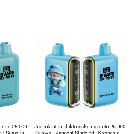
arete 25.000
Jednokratna elektronske cigarete 25.000
ca | Šumska
Puffova - Jagodni Sladoled | Kremasta