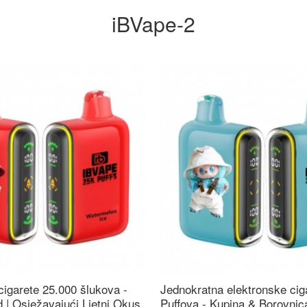
iBVape-2
cigarete 25.000 šlukova -
Jednokratna elektronske cig
 | Osježavajući Ljetni Okus
Puffova - Kupina & Borovni