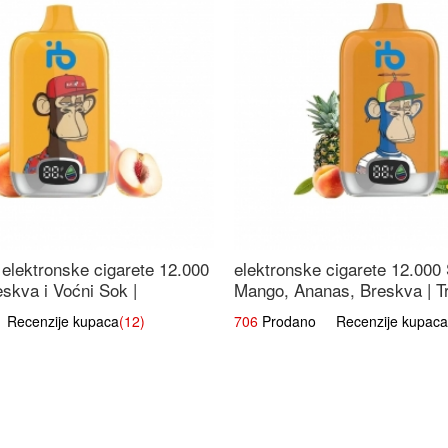
elektronske cigarete 12.000
elektronske cigarete 12.000
eskva i Voćni Sok |
Mango, Ananas, Breskva | T
a Voćna Mješavina
Voćna Mješavina
ecenzije kupaca
(12)
706
Prodano Recenzije kupaca