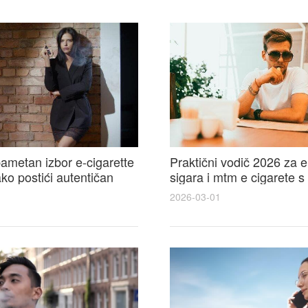
ametan izbor e-cigarette
Praktični vodič 2026 za e
kako postići autentičan
sigara i mtm e cigarete s
e cigarete feel
usporedbom, recenzijama
2026-03-01
savjetima