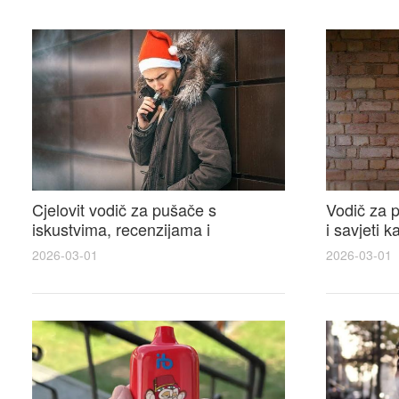
Cjelovit vodič za pušače s
Vodič za p
iskustvima, recenzijama i
i savjeti 
raspravama o e-cigarette na e
elektronsk
2026-03-01
2026-03-01
cigareta forum