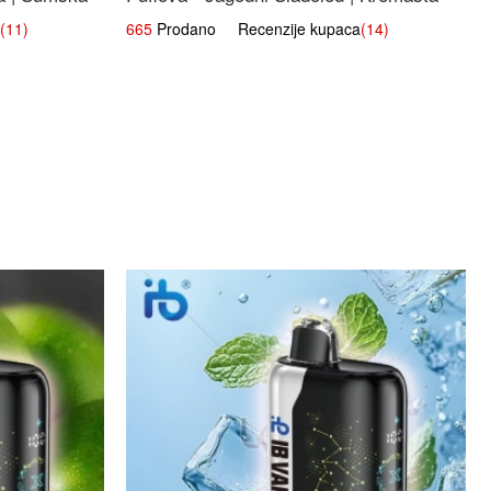
Slatka Okus
(11)
665
Prodano Recenzije kupaca
(14)