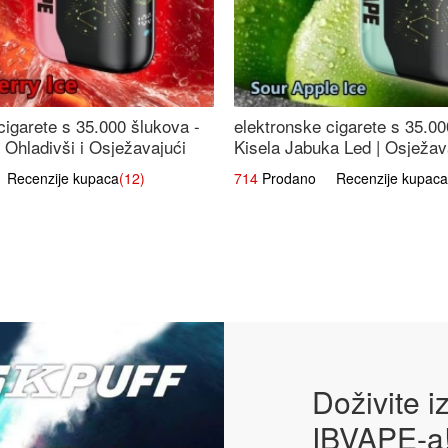
cigarete s 35.000 šlukova -
elektronske cigarete s 35.00
 Ohladivši i Osježavajući
Kisela Jabuka Led | Osježava
Slatki Okus
ecenzije kupaca
(12)
714
Prodano Recenzije kupaca
Doživite 
IBVAPE-a