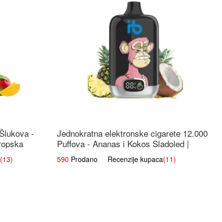
 Šlukova -
Jednokratna elektronske cigarete 12.000
ropska
Puffova - Ananas i Kokos Sladoled |
Tropski Desert
(13)
590
Prodano Recenzije kupaca
(11)