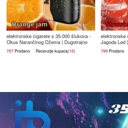
elektronske cigarete s 35.000 šlukova -
elektronske 
Okus Narančinog Džema | Dugotrajno
Jagoda Led |
Iskustvo
Okus
757
Prodano Recenzije kupaca
(15)
799
Prodano R