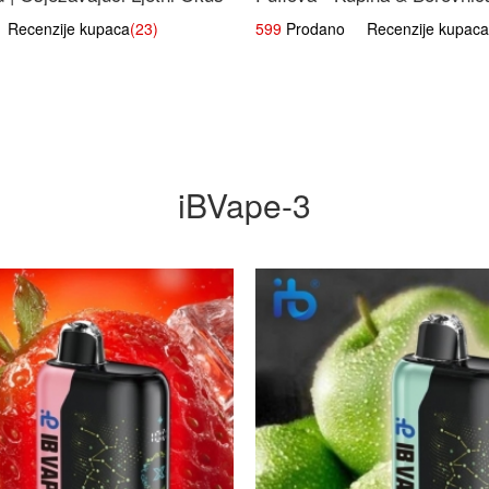
Voćna Mješavina
ecenzije kupaca
(23)
599
Prodano Recenzije kupaca
iBVape-3