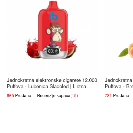
Jednokratna elektronske cigarete 12.000
Jednokratna 
Puffova - Lubenica Sladoled | Ljetna
Puffova - Br
Desertna Aroma
Osježavajuć
665
Prodano Recenzije kupaca
(15)
731
Prodano R