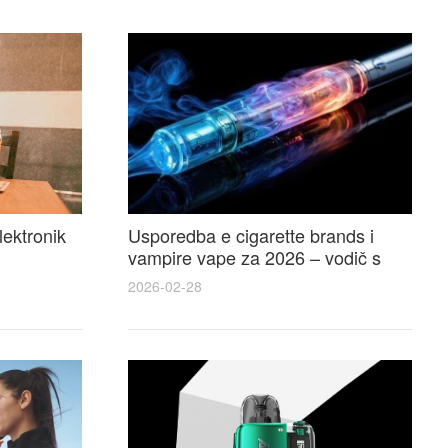
lektronik
Usporedba e cigarette brands i
vampire vape za 2026 – vodič s
 i
recenzijama, okusima i najboljim
2026-02-28
ponudama