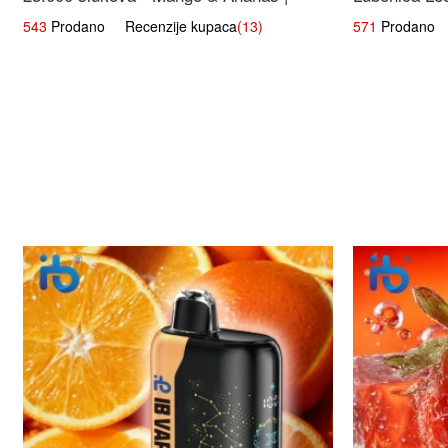
Egzotična Voćna Mješavina
543
Prodano Recenzije kupaca
(13)
571
Prodano R