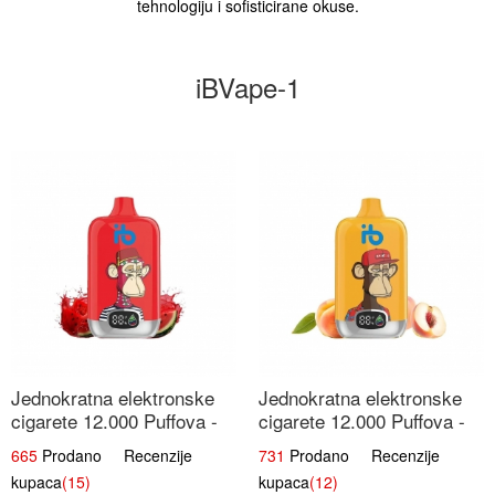
tehnologiju i sofisticirane okuse.
iBVape-1
Jednokratna elektronske
Jednokratna elektronske
cigarete 12.000 Puffova -
cigarete 12.000 Puffova -
Lubenica Sladoled | Ljetna
Breskva i Voćni Sok |
665
Prodano Recenzije
731
Prodano Recenzije
Desertna Aroma
Osježavajuća Voćna
kupaca
(15)
kupaca
(12)
Mješavina