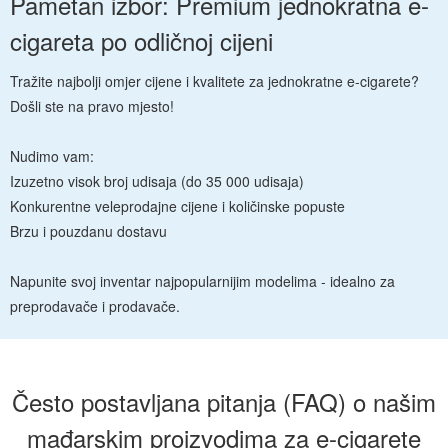
Pametan izbor: Premium jednokratna e-
cigareta po odličnoj cijeni
Tražite najbolji omjer cijene i kvalitete za jednokratne e-cigarete?
Došli ste na pravo mjesto!
Nudimo vam:
Izuzetno visok broj udisaja (do 35 000 udisaja)
Konkurentne veleprodajne cijene i količinske popuste
Brzu i pouzdanu dostavu
Napunite svoj inventar najpopularnijim modelima - idealno za
preprodavače i prodavače.
Često postavljana pitanja (FAQ) o našim
mađarskim proizvodima za e-cigarete