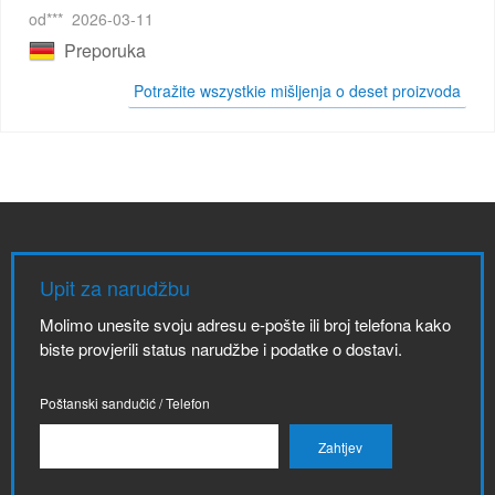
od***
2026-03-11
Preporuka
Potražite wszystkie mišljenja o deset proizvoda
Upit za narudžbu
Molimo unesite svoju adresu e-pošte ili broj telefona kako
biste provjerili status narudžbe i podatke o dostavi.
Poštanski sandučić / Telefon