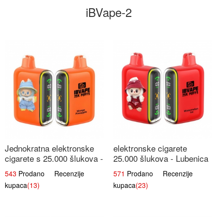
iBVape-2
Jednokratna elektronske
elektronske cigarete
cigarete s 25.000 šlukova -
25.000 šlukova - Lubenica
Mango & Ananas |
Led | Osježavajući Ljetni
543
Prodano Recenzije
571
Prodano Recenzije
Egzotična Voćna
Okus
kupaca
(13)
kupaca
(23)
Mješavina