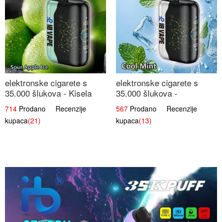
elektronske cigarete s
elektronske cigarete s
35.000 šlukova - Kisela
35.000 šlukova -
Jabuka Led | Osježavajući
Osježavajući Mentol |
714
Prodano Recenzije
567
Prodano Recenzije
Kiselo-Slatki Okus
Čista i Svježa Okus
kupaca
(21)
kupaca
(13)