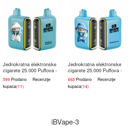
Jednokratna elektronske
Jednokratna elektronske
cigarete 25.000 Puffova -
cigarete 25.000 Puffova -
Kupina & Borovnica |
Jagodni Sladoled |
599
Prodano Recenzije
665
Prodano Recenzije
Šumska Voćna Mješavina
Kremasta Slatka Okus
kupaca
(11)
kupaca
(14)
iBVape-3