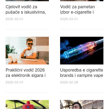
Cjelovit vodič za
Vodič za pametan
pušače s iskustvima,
izbor e-cigarette i
recenzijama i
savjeti kako postići
2026-03-01
2026-03-01
raspravama o e-
autentičan
cigarette na e cigareta
elektronske cigarete
forum
feel
Praktični vodič 2026
Usporedba e cigarette
za elektronik sigara i
brands i vampire vape
mtm e cigarete s
za 2026 – vodič s
2026-03-01
2026-02-28
usporedbom,
recenzijama, okusima
recenzijama i
i najboljim ponudama
savjetima