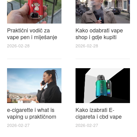
Praktični vodič za
Kako odabrati vape
vape pen i miješanje
shop i gdje kupiti
e tekućina za sigurnije
Disposable Vapes uz
2026-02-28
2026-02-28
punjenje i bolje okuse
najbolje cijene
e-cigarette i what is
Kako izabrati E-
vaping u praktičnom
cigareta i cbd vape
vodiču za početnike i
top modeli sigurnost
2026-02-27
2026-02-27
odgovorne korisnike
praktični savjeti za
kupovinu