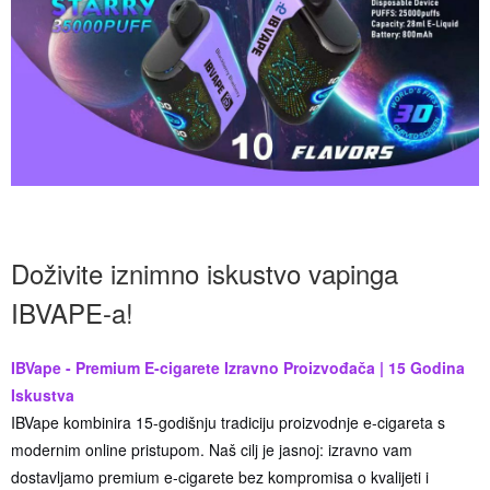
Doživite iznimno iskustvo vapinga
IBVAPE-a!
IBVape - Premium E-cigarete Izravno Proizvođača | 15 Godina
Iskustva
IBVape kombinira 15-godišnju tradiciju proizvodnje e-cigareta s
modernim online pristupom. Naš cilj je jasnoj: izravno vam
dostavljamo premium e-cigarete bez kompromisa o kvalijeti i