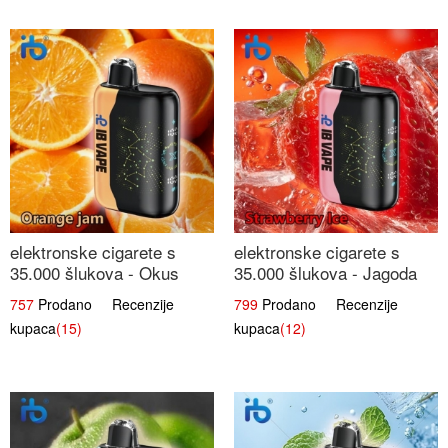
elektronske cigarete s
elektronske cigarete s
35.000 šlukova - Okus
35.000 šlukova - Jagoda
Narančinog Džema |
Led | Ohladivši i
757
Prodano Recenzije
799
Prodano Recenzije
Dugotrajno Iskustvo
Osježavajući Okus
kupaca
(15)
kupaca
(12)