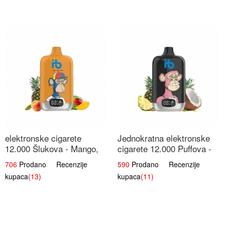
elektronske cigarete
Jednokratna elektronske
12.000 Šlukova - Mango,
cigarete 12.000 Puffova -
Ananas, Breskva | Tropska
Ananas i Kokos Sladoled |
706
Prodano Recenzije
590
Prodano Recenzije
Voćna Mješavina
Tropski Desert
kupaca
(13)
kupaca
(11)