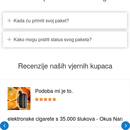
Kada ću primiti svoj paket?
Kako mogu pratiti status svog paketa?
Recenzije naših vjernih kupaca
Podoba mi je to.
žđe | Elegantna Voćna Kombinacija
elektronske cigarete s 35.000 šlukova - Okus Naran