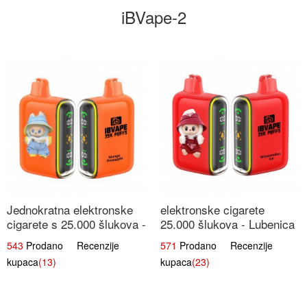
iBVape-2
Jednokratna elektronske
elektronske cigarete
cigarete s 25.000 šlukova -
25.000 šlukova - Lubenica
Mango & Ananas |
Led | Osježavajući Ljetni
543
Prodano Recenzije
571
Prodano Recenzije
Egzotična Voćna
Okus
kupaca
(13)
kupaca
(23)
Mješavina