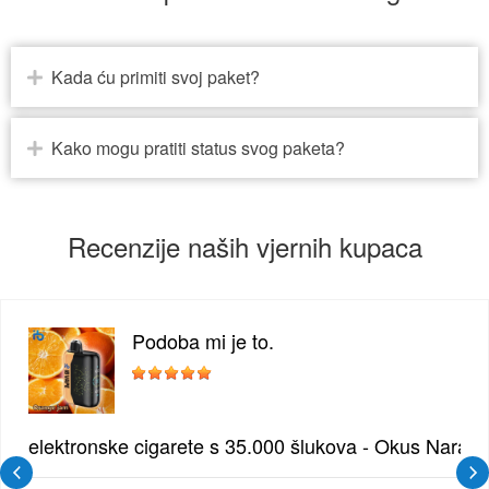
Kada ću primiti svoj paket?
Kako mogu pratiti status svog paketa?
Recenzije naših vjernih kupaca
Podoba mi je to.
žđe | Elegantna Voćna Kombinacija
elektronske cigarete s 35.000 šlukova - Okus Naran