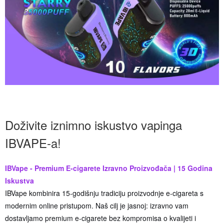
Doživite iznimno iskustvo vapinga
IBVAPE-a!
IBVape - Premium E-cigarete Izravno Proizvođača | 15 Godina
Iskustva
IBVape kombinira 15-godišnju tradiciju proizvodnje e-cigareta s
modernim online pristupom. Naš cilj je jasnoj: izravno vam
dostavljamo premium e-cigarete bez kompromisa o kvalijeti i