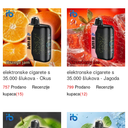
elektronske cigarete s
elektronske cigarete s
35.000 šlukova - Okus
35.000 šlukova - Jagoda
Narančinog Džema |
Led | Ohladivši i
757
Prodano Recenzije
799
Prodano Recenzije
Dugotrajno Iskustvo
Osježavajući Okus
kupaca
(15)
kupaca
(12)