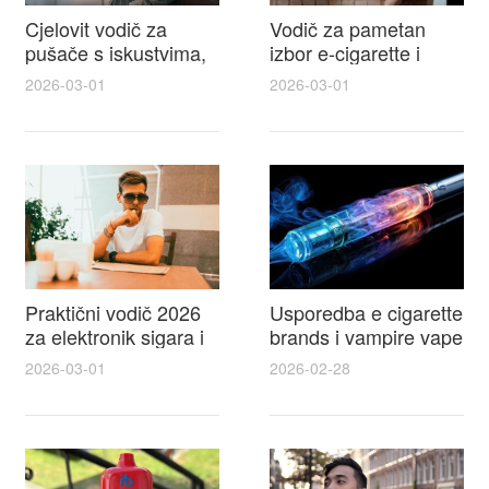
Cjelovit vodič za
Vodič za pametan
pušače s iskustvima,
izbor e-cigarette i
recenzijama i
savjeti kako postići
2026-03-01
2026-03-01
raspravama o e-
autentičan
cigarette na e cigareta
elektronske cigarete
forum
feel
Praktični vodič 2026
Usporedba e cigarette
za elektronik sigara i
brands i vampire vape
mtm e cigarete s
za 2026 – vodič s
2026-03-01
2026-02-28
usporedbom,
recenzijama, okusima
recenzijama i
i najboljim ponudama
savjetima