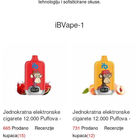
tehnologiju i sofisticirane okuse.
iBVape-1
Jednokratna elektronske
Jednokratna elektronske
cigarete 12.000 Puffova -
cigarete 12.000 Puffova -
Lubenica Sladoled | Ljetna
Breskva i Voćni Sok |
665
Prodano Recenzije
731
Prodano Recenzije
Desertna Aroma
Osježavajuća Voćna
kupaca
(15)
kupaca
(12)
Mješavina