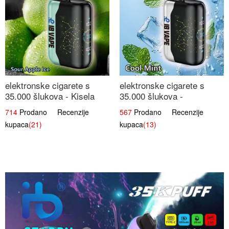
elektronske cigarete s
elektronske cigarete s
35.000 šlukova - Kisela
35.000 šlukova -
Jabuka Led | Osježavajući
Osježavajući Mentol |
714
Prodano Recenzije
567
Prodano Recenzije
Kiselo-Slatki Okus
Čista i Svježa Okus
kupaca
(21)
kupaca
(13)