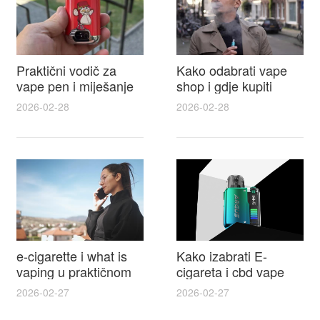
Praktični vodič za
Kako odabrati vape
vape pen i miješanje
shop i gdje kupiti
e tekućina za sigurnije
Disposable Vapes uz
2026-02-28
2026-02-28
punjenje i bolje okuse
najbolje cijene
e-cigarette i what is
Kako izabrati E-
vaping u praktičnom
cigareta i cbd vape
vodiču za početnike i
top modeli sigurnost
2026-02-27
2026-02-27
odgovorne korisnike
praktični savjeti za
kupovinu