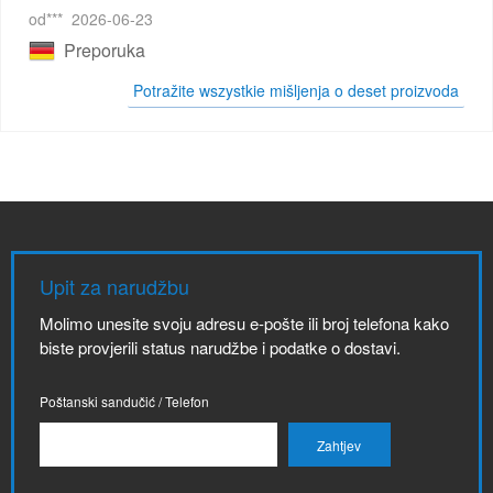
od***
2026-06-23
Preporuka
Potražite wszystkie mišljenja o deset proizvoda
Upit za narudžbu
Molimo unesite svoju adresu e-pošte ili broj telefona kako
biste provjerili status narudžbe i podatke o dostavi.
Poštanski sandučić / Telefon