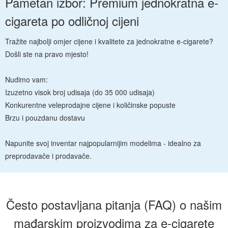
Pametan izbor: Premium jednokratna e-
cigareta po odličnoj cijeni
Tražite najbolji omjer cijene i kvalitete za jednokratne e-cigarete?
Došli ste na pravo mjesto!
Nudimo vam:
Izuzetno visok broj udisaja (do 35 000 udisaja)
Konkurentne veleprodajne cijene i količinske popuste
Brzu i pouzdanu dostavu
Napunite svoj inventar najpopularnijim modelima - idealno za
preprodavače i prodavače.
Često postavljana pitanja (FAQ) o našim
mađarskim proizvodima za e-cigarete