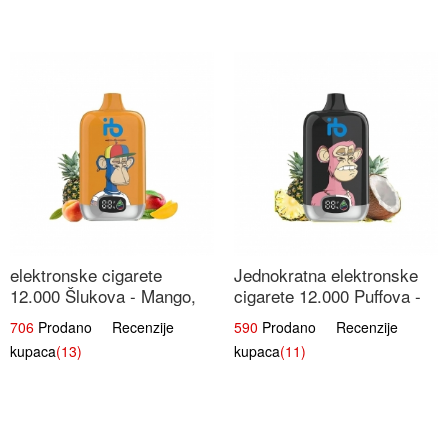
elektronske cigarete
Jednokratna elektronske
12.000 Šlukova - Mango,
cigarete 12.000 Puffova -
Ananas, Breskva | Tropska
Ananas i Kokos Sladoled |
706
Prodano Recenzije
590
Prodano Recenzije
Voćna Mješavina
Tropski Desert
kupaca
(13)
kupaca
(11)