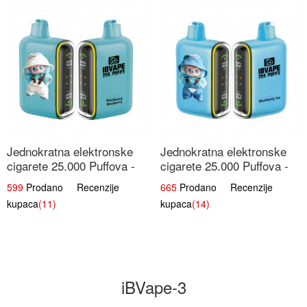
Jednokratna elektronske
Jednokratna elektronske
cigarete 25.000 Puffova -
cigarete 25.000 Puffova -
Kupina & Borovnica |
Jagodni Sladoled |
599
Prodano Recenzije
665
Prodano Recenzije
Šumska Voćna Mješavina
Kremasta Slatka Okus
kupaca
(11)
kupaca
(14)
iBVape-3