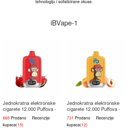
tehnologiju i sofisticirane okuse.
iBVape-1
Jednokratna elektronske
Jednokratna elektronske
cigarete 12.000 Puffova -
cigarete 12.000 Puffova -
Lubenica Sladoled | Ljetna
Breskva i Voćni Sok |
665
Prodano Recenzije
731
Prodano Recenzije
Desertna Aroma
Osježavajuća Voćna
kupaca
(15)
kupaca
(12)
Mješavina