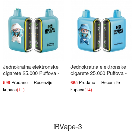
Jednokratna elektronske
Jednokratna elektronske
cigarete 25.000 Puffova -
cigarete 25.000 Puffova -
Kupina & Borovnica |
Jagodni Sladoled |
599
Prodano Recenzije
665
Prodano Recenzije
Šumska Voćna Mješavina
Kremasta Slatka Okus
kupaca
(11)
kupaca
(14)
iBVape-3