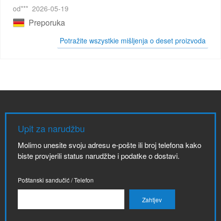
od***
2026-05-19
Preporuka
Potražite wszystkie mišljenja o deset proizvoda
Upit za narudžbu
Molimo unesite svoju adresu e-pošte ili broj telefona kako
biste provjerili status narudžbe i podatke o dostavi.
Poštanski sandučić / Telefon