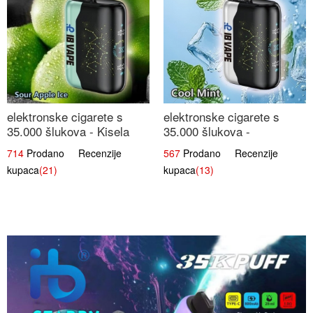
elektronske cigarete s
elektronske cigarete s
35.000 šlukova - Kisela
35.000 šlukova -
Jabuka Led | Osježavajući
Osježavajući Mentol |
714
Prodano Recenzije
567
Prodano Recenzije
Kiselo-Slatki Okus
Čista i Svježa Okus
kupaca
(21)
kupaca
(13)