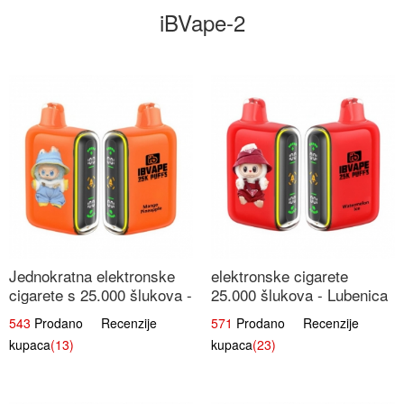
iBVape-2
Jednokratna elektronske
elektronske cigarete
cigarete s 25.000 šlukova -
25.000 šlukova - Lubenica
Mango & Ananas |
Led | Osježavajući Ljetni
543
Prodano Recenzije
571
Prodano Recenzije
Egzotična Voćna
Okus
kupaca
(13)
kupaca
(23)
Mješavina