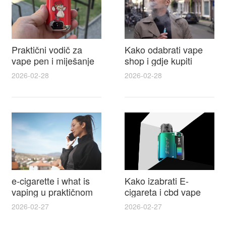
Praktični vodič za
Kako odabrati vape
vape pen i miješanje
shop i gdje kupiti
e tekućina za sigurnije
Disposable Vapes uz
2026-02-28
2026-02-28
punjenje i bolje okuse
najbolje cijene
e-cigarette i what is
Kako izabrati E-
vaping u praktičnom
cigareta i cbd vape
vodiču za početnike i
top modeli sigurnost
2026-02-27
2026-02-27
odgovorne korisnike
praktični savjeti za
kupovinu