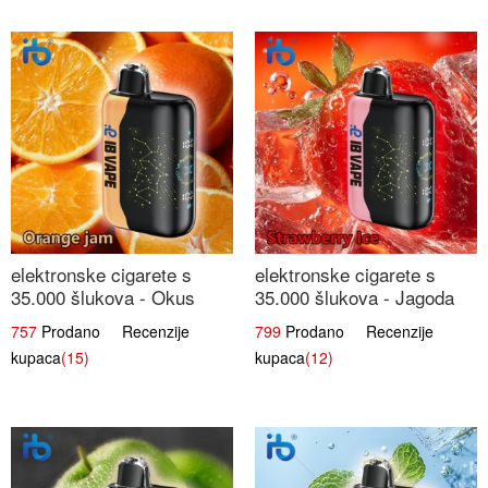
elektronske cigarete s
elektronske cigarete s
35.000 šlukova - Okus
35.000 šlukova - Jagoda
Narančinog Džema |
Led | Ohladivši i
757
Prodano Recenzije
799
Prodano Recenzije
Dugotrajno Iskustvo
Osježavajući Okus
kupaca
(15)
kupaca
(12)