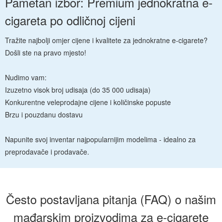
Pametan izbor: Premium jednokratna e-
cigareta po odličnoj cijeni
Tražite najbolji omjer cijene i kvalitete za jednokratne e-cigarete?
Došli ste na pravo mjesto!
Nudimo vam:
Izuzetno visok broj udisaja (do 35 000 udisaja)
Konkurentne veleprodajne cijene i količinske popuste
Brzu i pouzdanu dostavu
Napunite svoj inventar najpopularnijim modelima - idealno za
preprodavače i prodavače.
Često postavljana pitanja (FAQ) o našim
mađarskim proizvodima za e-cigarete