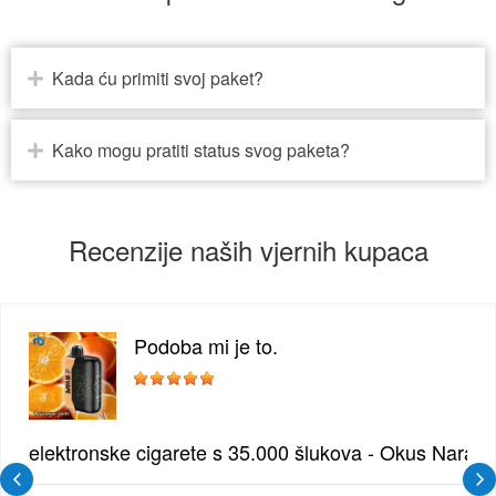
Kada ću primiti svoj paket?
Kako mogu pratiti status svog paketa?
Recenzije naših vjernih kupaca
Podoba mi je to.
žđe | Elegantna Voćna Kombinacija
elektronske cigarete s 35.000 šlukova - Okus Naran