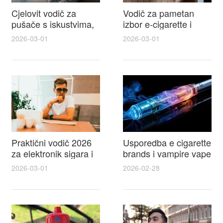
Cjelovit vodič za
Vodič za pametan
pušače s iskustvima,
izbor e-cigarette i
recenzijama i
savjeti kako postići
2026-03-01
2026-03-01
raspravama o e-
autentičan
cigarette na e cigareta
elektronske cigarete
forum
feel
Praktični vodič 2026
Usporedba e cigarette
za elektronik sigara i
brands i vampire vape
mtm e cigarete s
za 2026 – vodič s
2026-03-01
2026-02-28
usporedbom,
recenzijama, okusima
recenzijama i
i najboljim ponudama
savjetima