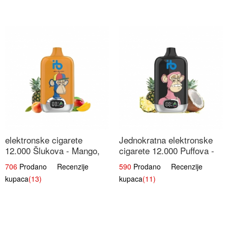
elektronske cigarete
Jednokratna elektronske
12.000 Šlukova - Mango,
cigarete 12.000 Puffova -
Ananas, Breskva | Tropska
Ananas i Kokos Sladoled |
706
Prodano Recenzije
590
Prodano Recenzije
Voćna Mješavina
Tropski Desert
kupaca
(13)
kupaca
(11)