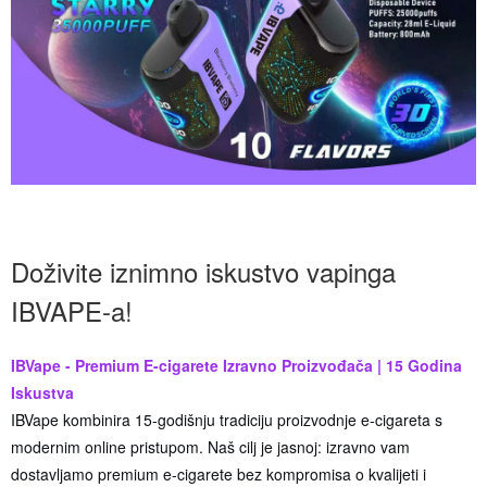
Doživite iznimno iskustvo vapinga
IBVAPE-a!
IBVape - Premium E-cigarete Izravno Proizvođača | 15 Godina
Iskustva
IBVape kombinira 15-godišnju tradiciju proizvodnje e-cigareta s
modernim online pristupom. Naš cilj je jasnoj: izravno vam
dostavljamo premium e-cigarete bez kompromisa o kvalijeti i