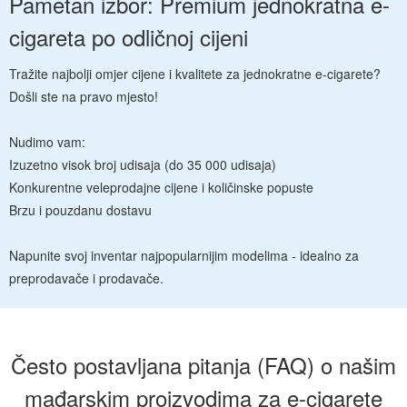
Pametan izbor: Premium jednokratna e-
cigareta po odličnoj cijeni
Tražite najbolji omjer cijene i kvalitete za jednokratne e-cigarete?
Došli ste na pravo mjesto!
Nudimo vam:
Izuzetno visok broj udisaja (do 35 000 udisaja)
Konkurentne veleprodajne cijene i količinske popuste
Brzu i pouzdanu dostavu
Napunite svoj inventar najpopularnijim modelima - idealno za
preprodavače i prodavače.
Često postavljana pitanja (FAQ) o našim
mađarskim proizvodima za e-cigarete