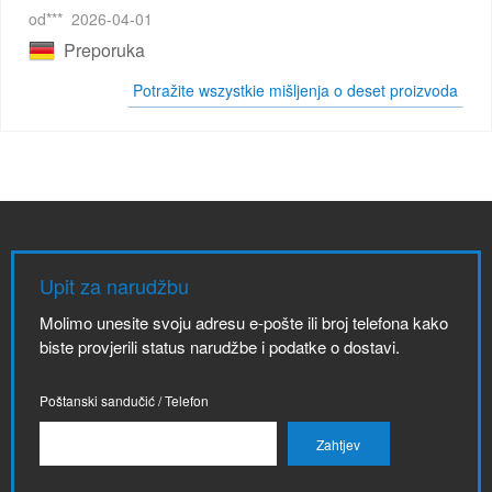
od***
2026-04-01
Preporuka
Potražite wszystkie mišljenja o deset proizvoda
Upit za narudžbu
Molimo unesite svoju adresu e-pošte ili broj telefona kako
biste provjerili status narudžbe i podatke o dostavi.
Poštanski sandučić / Telefon