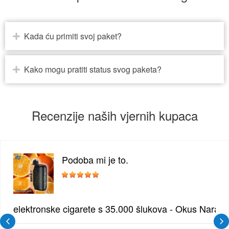
Kada ću primiti svoj paket?
Kako mogu pratiti status svog paketa?
Recenzije naših vjernih kupaca
Podoba mi je to.
žđe | Elegantna Voćna Kombinacija
elektronske cigarete s 35.000 šlukova - Okus Naran