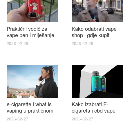
Praktični vodič za
Kako odabrati vape
vape pen i miješanje
shop i gdje kupiti
e tekućina za sigurnije
Disposable Vapes uz
2026-02-28
2026-02-28
punjenje i bolje okuse
najbolje cijene
e-cigarette i what is
Kako izabrati E-
vaping u praktičnom
cigareta i cbd vape
vodiču za početnike i
top modeli sigurnost
2026-02-27
2026-02-27
odgovorne korisnike
praktični savjeti za
kupovinu