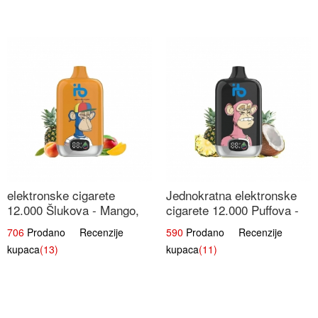
elektronske cigarete
Jednokratna elektronske
12.000 Šlukova - Mango,
cigarete 12.000 Puffova -
Ananas, Breskva | Tropska
Ananas i Kokos Sladoled |
706
Prodano Recenzije
590
Prodano Recenzije
Voćna Mješavina
Tropski Desert
kupaca
(13)
kupaca
(11)