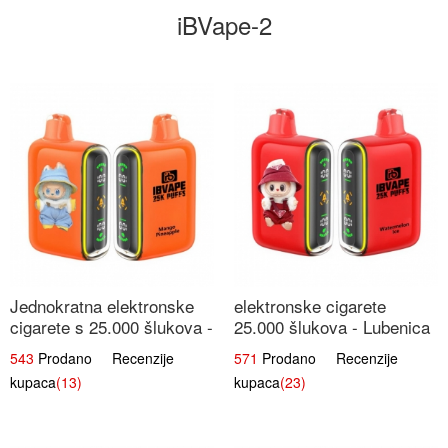
iBVape-2
Jednokratna elektronske
elektronske cigarete
cigarete s 25.000 šlukova -
25.000 šlukova - Lubenica
Mango & Ananas |
Led | Osježavajući Ljetni
543
Prodano Recenzije
571
Prodano Recenzije
Egzotična Voćna
Okus
kupaca
(13)
kupaca
(23)
Mješavina