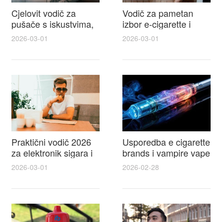
Cjelovit vodič za
Vodič za pametan
pušače s iskustvima,
izbor e-cigarette i
recenzijama i
savjeti kako postići
2026-03-01
2026-03-01
raspravama o e-
autentičan
cigarette na e cigareta
elektronske cigarete
forum
feel
Praktični vodič 2026
Usporedba e cigarette
za elektronik sigara i
brands i vampire vape
mtm e cigarete s
za 2026 – vodič s
2026-03-01
2026-02-28
usporedbom,
recenzijama, okusima
recenzijama i
i najboljim ponudama
savjetima