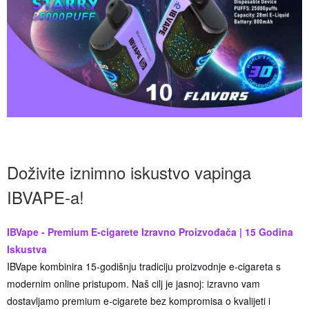
Doživite iznimno iskustvo vapinga
IBVAPE-a!
IBVape - Premium E-cigarete Izravno Proizvođača | 15 Godina
Iskustva
IBVape kombinira 15-godišnju tradiciju proizvodnje e-cigareta s
modernim online pristupom. Naš cilj je jasnoj: izravno vam
dostavljamo premium e-cigarete bez kompromisa o kvalijeti i