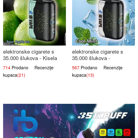
elektronske cigarete s
elektronske cigarete s
35.000 šlukova - Kisela
35.000 šlukova -
Jabuka Led | Osježavajući
Osježavajući Mentol |
714
Prodano Recenzije
567
Prodano Recenzije
Kiselo-Slatki Okus
Čista i Svježa Okus
kupaca
(21)
kupaca
(13)