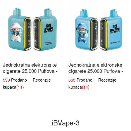
Jednokratna elektronske
Jednokratna elektronske
cigarete 25.000 Puffova -
cigarete 25.000 Puffova -
Kupina & Borovnica |
Jagodni Sladoled |
599
Prodano Recenzije
665
Prodano Recenzije
Šumska Voćna Mješavina
Kremasta Slatka Okus
kupaca
(11)
kupaca
(14)
iBVape-3