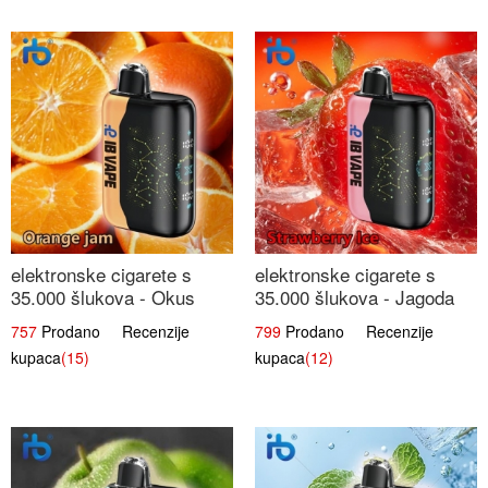
elektronske cigarete s
elektronske cigarete s
35.000 šlukova - Okus
35.000 šlukova - Jagoda
Narančinog Džema |
Led | Ohladivši i
757
Prodano Recenzije
799
Prodano Recenzije
Dugotrajno Iskustvo
Osježavajući Okus
kupaca
(15)
kupaca
(12)