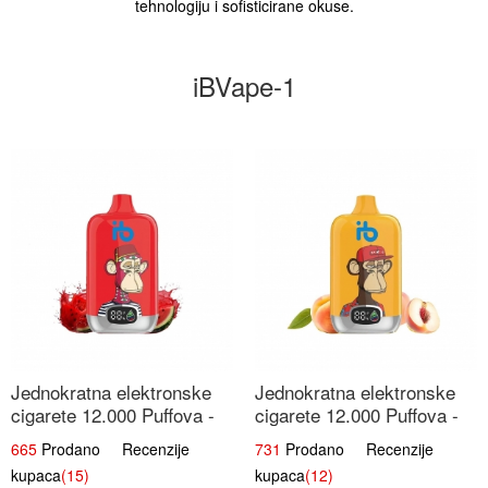
tehnologiju i sofisticirane okuse.
iBVape-1
Jednokratna elektronske
Jednokratna elektronske
cigarete 12.000 Puffova -
cigarete 12.000 Puffova -
Lubenica Sladoled | Ljetna
Breskva i Voćni Sok |
665
Prodano Recenzije
731
Prodano Recenzije
Desertna Aroma
Osježavajuća Voćna
kupaca
(15)
kupaca
(12)
Mješavina