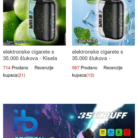
elektronske cigarete s
elektronske cigarete s
35.000 šlukova - Kisela
35.000 šlukova -
Jabuka Led | Osježavajući
Osježavajući Mentol |
714
Prodano Recenzije
567
Prodano Recenzije
Kiselo-Slatki Okus
Čista i Svježa Okus
kupaca
(21)
kupaca
(13)