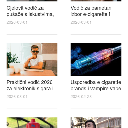
Cjelovit vodič za
Vodič za pametan
pušače s iskustvima,
izbor e-cigarette i
recenzijama i
savjeti kako postići
2026-03-01
2026-03-01
raspravama o e-
autentičan
cigarette na e cigareta
elektronske cigarete
forum
feel
Praktični vodič 2026
Usporedba e cigarette
za elektronik sigara i
brands i vampire vape
mtm e cigarete s
za 2026 – vodič s
2026-03-01
2026-02-28
usporedbom,
recenzijama, okusima
recenzijama i
i najboljim ponudama
savjetima