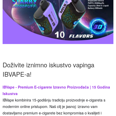
Doživite iznimno iskustvo vapinga
IBVAPE-a!
IBVape - Premium E-cigarete Izravno Proizvođača | 15 Godina
Iskustva
IBVape kombinira 15-godišnju tradiciju proizvodnje e-cigareta s
modernim online pristupom. Naš cilj je jasnoj: izravno vam
dostavljamo premium e-cigarete bez kompromisa o kvalijeti i