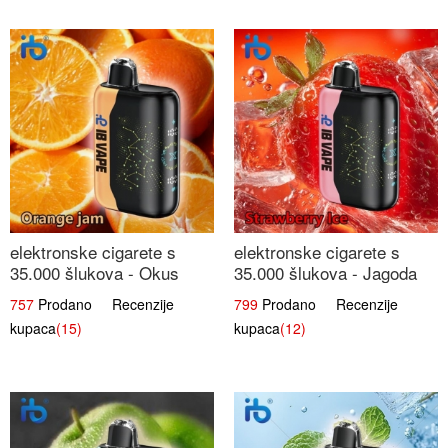
elektronske cigarete s
elektronske cigarete s
35.000 šlukova - Okus
35.000 šlukova - Jagoda
Narančinog Džema |
Led | Ohladivši i
757
Prodano Recenzije
799
Prodano Recenzije
Dugotrajno Iskustvo
Osježavajući Okus
kupaca
(15)
kupaca
(12)