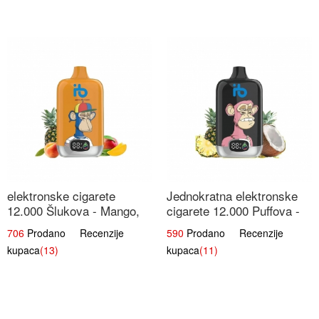
elektronske cigarete
Jednokratna elektronske
12.000 Šlukova - Mango,
cigarete 12.000 Puffova -
Ananas, Breskva | Tropska
Ananas i Kokos Sladoled |
706
Prodano Recenzije
590
Prodano Recenzije
Voćna Mješavina
Tropski Desert
kupaca
(13)
kupaca
(11)