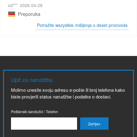
od***
2026-04-28
Preporuka
Potražite wszystkie mišljenja o deset proizvoda
Upit za narudžbu
Molimo unesite svoju adresu e-pošte ili broj telefona kako
biste provjerili status narudžbe i podatke o dostavi.
Poštanski sandučić / Telefon