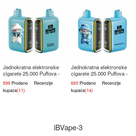
Jednokratna elektronske
Jednokratna elektronske
cigarete 25.000 Puffova -
cigarete 25.000 Puffova -
Kupina & Borovnica |
Jagodni Sladoled |
599
Prodano Recenzije
665
Prodano Recenzije
Šumska Voćna Mješavina
Kremasta Slatka Okus
kupaca
(11)
kupaca
(14)
iBVape-3