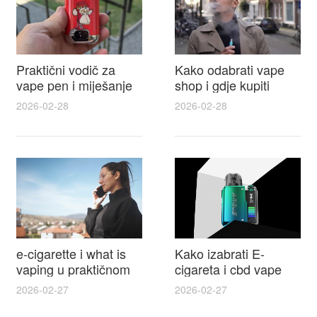
Praktični vodič za
Kako odabrati vape
vape pen i miješanje
shop i gdje kupiti
e tekućina za sigurnije
Disposable Vapes uz
2026-02-28
2026-02-28
punjenje i bolje okuse
najbolje cijene
e-cigarette i what is
Kako izabrati E-
vaping u praktičnom
cigareta i cbd vape
vodiču za početnike i
top modeli sigurnost
2026-02-27
2026-02-27
odgovorne korisnike
praktični savjeti za
kupovinu