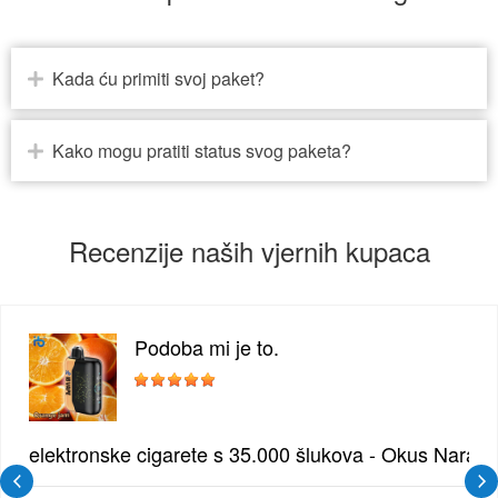
Kada ću primiti svoj paket?
Kako mogu pratiti status svog paketa?
Recenzije naših vjernih kupaca
Podoba mi je to.
žđe | Elegantna Voćna Kombinacija
elektronske cigarete s 35.000 šlukova - Okus Naran