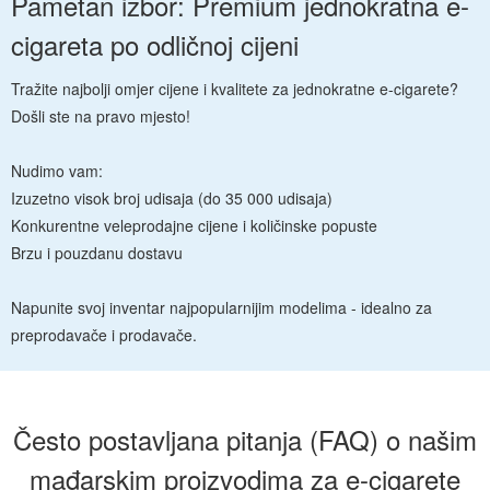
Pametan izbor: Premium jednokratna e-
cigareta po odličnoj cijeni
Tražite najbolji omjer cijene i kvalitete za jednokratne e-cigarete?
Došli ste na pravo mjesto!
Nudimo vam:
Izuzetno visok broj udisaja (do 35 000 udisaja)
Konkurentne veleprodajne cijene i količinske popuste
Brzu i pouzdanu dostavu
Napunite svoj inventar najpopularnijim modelima - idealno za
preprodavače i prodavače.
Često postavljana pitanja (FAQ) o našim
mađarskim proizvodima za e-cigarete