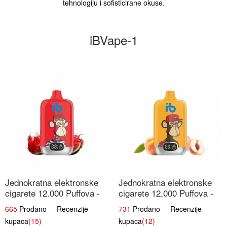
tehnologiju i sofisticirane okuse.
iBVape-1
Jednokratna elektronske
Jednokratna elektronske
cigarete 12.000 Puffova -
cigarete 12.000 Puffova -
Lubenica Sladoled | Ljetna
Breskva i Voćni Sok |
665
Prodano Recenzije
731
Prodano Recenzije
Desertna Aroma
Osježavajuća Voćna
kupaca
(15)
kupaca
(12)
Mješavina