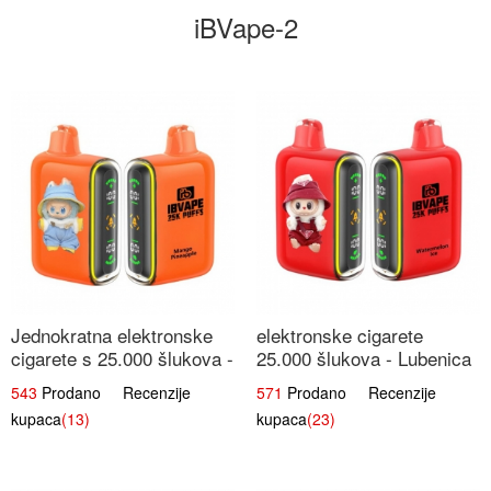
iBVape-2
Jednokratna elektronske
elektronske cigarete
cigarete s 25.000 šlukova -
25.000 šlukova - Lubenica
Mango & Ananas |
Led | Osježavajući Ljetni
543
Prodano Recenzije
571
Prodano Recenzije
Egzotična Voćna
Okus
kupaca
(13)
kupaca
(23)
Mješavina