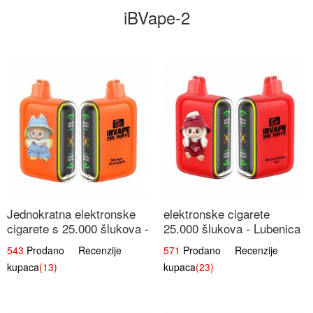
iBVape-2
Jednokratna elektronske
elektronske cigarete
cigarete s 25.000 šlukova -
25.000 šlukova - Lubenica
Mango & Ananas |
Led | Osježavajući Ljetni
543
Prodano Recenzije
571
Prodano Recenzije
Egzotična Voćna
Okus
kupaca
(13)
kupaca
(23)
Mješavina