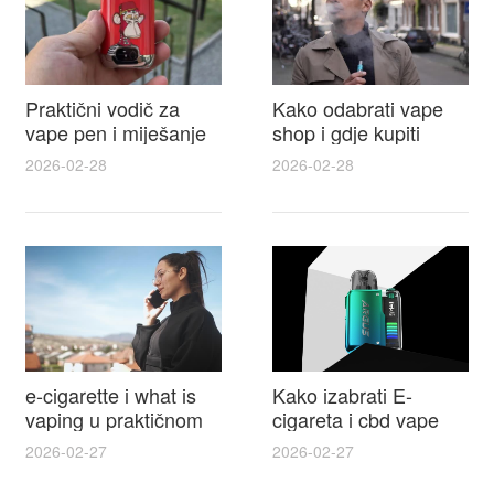
Praktični vodič za
Kako odabrati vape
vape pen i miješanje
shop i gdje kupiti
e tekućina za sigurnije
Disposable Vapes uz
2026-02-28
2026-02-28
punjenje i bolje okuse
najbolje cijene
e-cigarette i what is
Kako izabrati E-
vaping u praktičnom
cigareta i cbd vape
vodiču za početnike i
top modeli sigurnost
2026-02-27
2026-02-27
odgovorne korisnike
praktični savjeti za
kupovinu