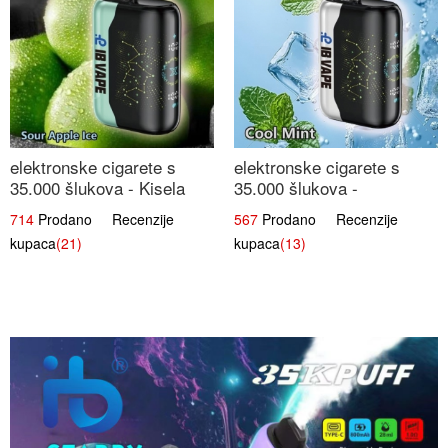
elektronske cigarete s
elektronske cigarete s
35.000 šlukova - Kisela
35.000 šlukova -
Jabuka Led | Osježavajući
Osježavajući Mentol |
714
Prodano Recenzije
567
Prodano Recenzije
Kiselo-Slatki Okus
Čista i Svježa Okus
kupaca
(21)
kupaca
(13)