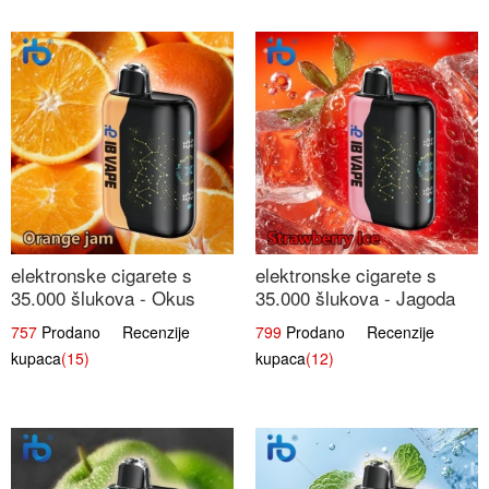
elektronske cigarete s
elektronske cigarete s
35.000 šlukova - Okus
35.000 šlukova - Jagoda
Narančinog Džema |
Led | Ohladivši i
757
Prodano Recenzije
799
Prodano Recenzije
Dugotrajno Iskustvo
Osježavajući Okus
kupaca
(15)
kupaca
(12)