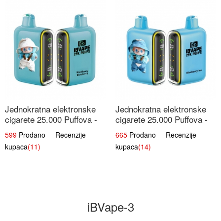
Jednokratna elektronske
Jednokratna elektronske
cigarete 25.000 Puffova -
cigarete 25.000 Puffova -
Kupina & Borovnica |
Jagodni Sladoled |
599
Prodano Recenzije
665
Prodano Recenzije
Šumska Voćna Mješavina
Kremasta Slatka Okus
kupaca
(11)
kupaca
(14)
iBVape-3