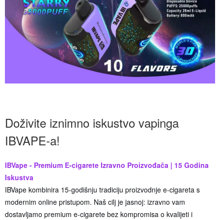
Doživite iznimno iskustvo vapinga
IBVAPE-a!
IBVape - Premium E-cigarete Izravno Proizvođača | 15 Godina
Iskustva
IBVape kombinira 15-godišnju tradiciju proizvodnje e-cigareta s
modernim online pristupom. Naš cilj je jasnoj: izravno vam
dostavljamo premium e-cigarete bez kompromisa o kvalijeti i