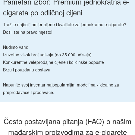
Pametan izbor: Premium jednokratna e-
cigareta po odličnoj cijeni
Tražite najbolji omjer cijene i kvalitete za jednokratne e-cigarete?
Došli ste na pravo mjesto!
Nudimo vam:
Izuzetno visok broj udisaja (do 35 000 udisaja)
Konkurentne veleprodajne cijene i količinske popuste
Brzu i pouzdanu dostavu
Napunite svoj inventar najpopularnijim modelima - idealno za
preprodavače i prodavače.
Često postavljana pitanja (FAQ) o našim
mađarskim proizvodima za e-cigarete