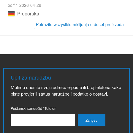
od***
2026-04-29
Preporuka
Potražite wszystkie mišljenja o deset proizvoda
Upit za narudžbu
Molimo unesite svoju adresu e-pošte ili broj telefona kako
biste provjerili status narudžbe i podatke o dostavi.
Poštanski sandučić / Telefon