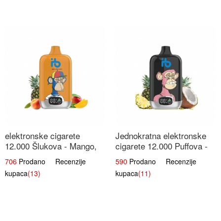
elektronske cigarete
Jednokratna elektronske
12.000 Šlukova - Mango,
cigarete 12.000 Puffova -
Ananas, Breskva | Tropska
Ananas i Kokos Sladoled |
706
Prodano Recenzije
590
Prodano Recenzije
Voćna Mješavina
Tropski Desert
kupaca
(13)
kupaca
(11)