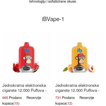
tehnologiju i sofisticirane okuse.
iBVape-1
Jednokratna elektronske
Jednokratna elektronske
cigarete 12.000 Puffova -
cigarete 12.000 Puffova -
Lubenica Sladoled | Ljetna
Breskva i Voćni Sok |
665
Prodano Recenzije
731
Prodano Recenzije
Desertna Aroma
Osježavajuća Voćna
kupaca
(15)
kupaca
(12)
Mješavina