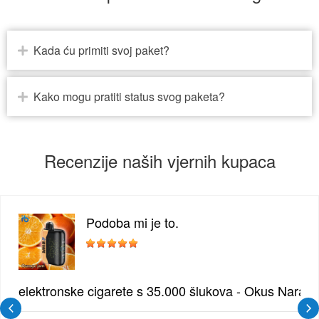
Kada ću primiti svoj paket?
Kako mogu pratiti status svog paketa?
Recenzije naših vjernih kupaca
Podoba mi je to.
žđe | Elegantna Voćna Kombinacija
elektronske cigarete s 35.000 šlukova - Okus Naran