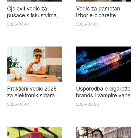
Cjelovit vodič za
Vodič za pametan
pušače s iskustvima,
izbor e-cigarette i
recenzijama i
savjeti kako postići
2026-03-01
2026-03-01
raspravama o e-
autentičan
cigarette na e cigareta
elektronske cigarete
forum
feel
Praktični vodič 2026
Usporedba e cigarette
za elektronik sigara i
brands i vampire vape
mtm e cigarete s
za 2026 – vodič s
2026-03-01
2026-02-28
usporedbom,
recenzijama, okusima
recenzijama i
i najboljim ponudama
savjetima