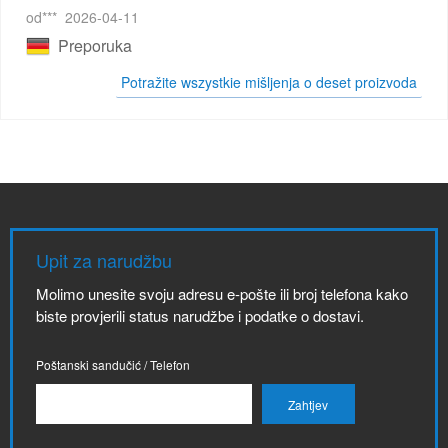
od***
2026-04-11
Preporuka
Potražite wszystkie mišljenja o deset proizvoda
Upit za narudžbu
Molimo unesite svoju adresu e-pošte ili broj telefona kako
biste provjerili status narudžbe i podatke o dostavi.
Poštanski sandučić / Telefon