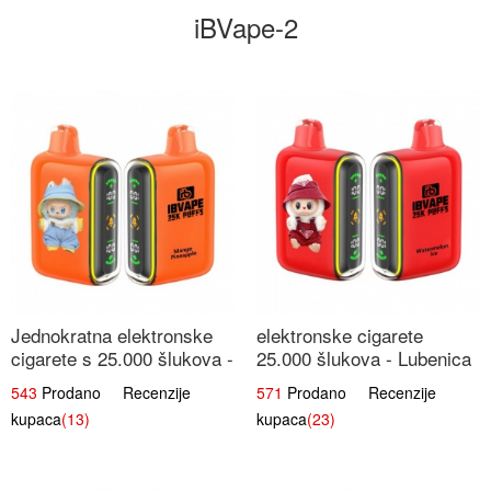
iBVape-2
Jednokratna elektronske
elektronske cigarete
cigarete s 25.000 šlukova -
25.000 šlukova - Lubenica
Mango & Ananas |
Led | Osježavajući Ljetni
543
Prodano Recenzije
571
Prodano Recenzije
Egzotična Voćna
Okus
kupaca
(13)
kupaca
(23)
Mješavina