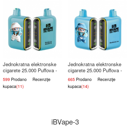
Jednokratna elektronske
Jednokratna elektronske
cigarete 25.000 Puffova -
cigarete 25.000 Puffova -
Kupina & Borovnica |
Jagodni Sladoled |
599
Prodano Recenzije
665
Prodano Recenzije
Šumska Voćna Mješavina
Kremasta Slatka Okus
kupaca
(11)
kupaca
(14)
iBVape-3