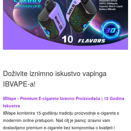
Doživite iznimno iskustvo vapinga
IBVAPE-a!
IBVape - Premium E-cigarete Izravno Proizvođača | 15 Godina
Iskustva
IBVape kombinira 15-godišnju tradiciju proizvodnje e-cigareta s
modernim online pristupom. Naš cilj je jasnoj: izravno vam
dostavljamo premium e-cigarete bez kompromisa o kvalijeti i