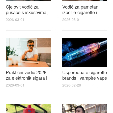
Cjelovit vodič za
Vodič za pametan
pušače s iskustvima,
izbor e-cigarette i
recenzijama i
savjeti kako postići
2026-03-01
2026-03-01
raspravama o e-
autentičan
cigarette na e cigareta
elektronske cigarete
forum
feel
Praktični vodič 2026
Usporedba e cigarette
za elektronik sigara i
brands i vampire vape
mtm e cigarete s
za 2026 – vodič s
2026-03-01
2026-02-28
usporedbom,
recenzijama, okusima
recenzijama i
i najboljim ponudama
savjetima