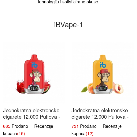
tehnologiju i sofisticirane okuse.
iBVape-1
Jednokratna elektronske
Jednokratna elektronske
cigarete 12.000 Puffova -
cigarete 12.000 Puffova -
Lubenica Sladoled | Ljetna
Breskva i Voćni Sok |
665
Prodano Recenzije
731
Prodano Recenzije
Desertna Aroma
Osježavajuća Voćna
kupaca
(15)
kupaca
(12)
Mješavina