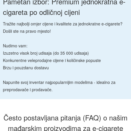
Pametan izbor: Premium jednokratna e-
cigareta po odličnoj cijeni
Tražite najbolji omjer cijene i kvalitete za jednokratne e-cigarete?
Došli ste na pravo mjesto!
Nudimo vam:
Izuzetno visok broj udisaja (do 35 000 udisaja)
Konkurentne veleprodajne cijene i količinske popuste
Brzu i pouzdanu dostavu
Napunite svoj inventar najpopularnijim modelima - idealno za
preprodavače i prodavače.
Često postavljana pitanja (FAQ) o našim
mađarskim proizvodima za e-cigarete