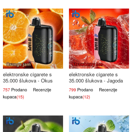
elektronske cigarete s
elektronske cigarete s
35.000 šlukova - Okus
35.000 šlukova - Jagoda
Narančinog Džema |
Led | Ohladivši i
757
Prodano Recenzije
799
Prodano Recenzije
Dugotrajno Iskustvo
Osježavajući Okus
kupaca
(15)
kupaca
(12)