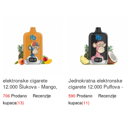
elektronske cigarete
Jednokratna elektronske
12.000 Šlukova - Mango,
cigarete 12.000 Puffova -
Ananas, Breskva | Tropska
Ananas i Kokos Sladoled |
706
Prodano Recenzije
590
Prodano Recenzije
Voćna Mješavina
Tropski Desert
kupaca
(13)
kupaca
(11)