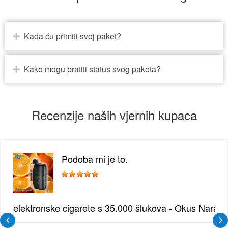
Kada ću primiti svoj paket?
Kako mogu pratiti status svog paketa?
Recenzije naših vjernih kupaca
Podoba mi je to.
žđe | Elegantna Voćna Kombinacija
elektronske cigarete s 35.000 šlukova - Okus Naran