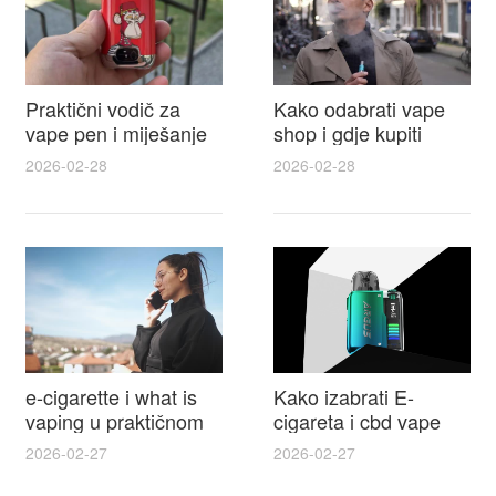
Praktični vodič za
Kako odabrati vape
vape pen i miješanje
shop i gdje kupiti
e tekućina za sigurnije
Disposable Vapes uz
2026-02-28
2026-02-28
punjenje i bolje okuse
najbolje cijene
e-cigarette i what is
Kako izabrati E-
vaping u praktičnom
cigareta i cbd vape
vodiču za početnike i
top modeli sigurnost
2026-02-27
2026-02-27
odgovorne korisnike
praktični savjeti za
kupovinu