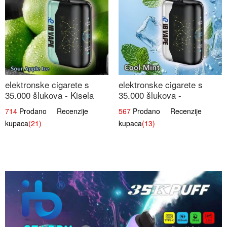
elektronske cigarete s
elektronske cigarete s
35.000 šlukova - Kisela
35.000 šlukova -
Jabuka Led | Osježavajući
Osježavajući Mentol |
714
Prodano Recenzije
567
Prodano Recenzije
Kiselo-Slatki Okus
Čista i Svježa Okus
kupaca
(21)
kupaca
(13)