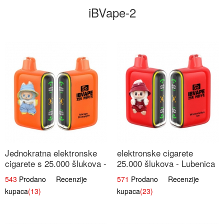
iBVape-2
Jednokratna elektronske
elektronske cigarete
cigarete s 25.000 šlukova -
25.000 šlukova - Lubenica
Mango & Ananas |
Led | Osježavajući Ljetni
543
Prodano Recenzije
571
Prodano Recenzije
Egzotična Voćna
Okus
kupaca
(13)
kupaca
(23)
Mješavina