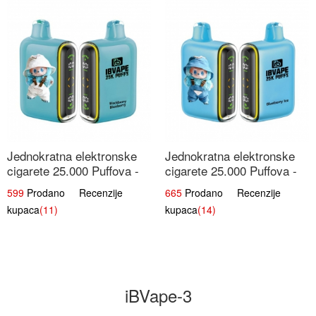
Jednokratna elektronske
Jednokratna elektronske
cigarete 25.000 Puffova -
cigarete 25.000 Puffova -
Kupina & Borovnica |
Jagodni Sladoled |
599
Prodano Recenzije
665
Prodano Recenzije
Šumska Voćna Mješavina
Kremasta Slatka Okus
kupaca
(11)
kupaca
(14)
iBVape-3