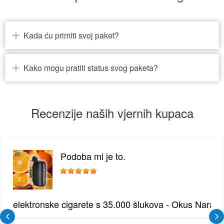
Kada ću primiti svoj paket?
Kako mogu pratiti status svog paketa?
Recenzije naših vjernih kupaca
Podoba mi je to.
žđe | Elegantna Voćna Kombinacija
elektronske cigarete s 35.000 šlukova - Okus Naran