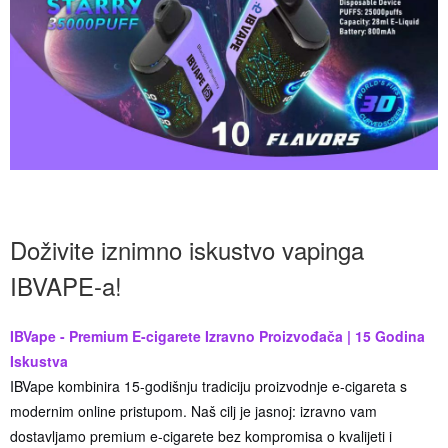
Doživite iznimno iskustvo vapinga
IBVAPE-a!
IBVape - Premium E-cigarete Izravno Proizvođača | 15 Godina
Iskustva
IBVape kombinira 15-godišnju tradiciju proizvodnje e-cigareta s
modernim online pristupom. Naš cilj je jasnoj: izravno vam
dostavljamo premium e-cigarete bez kompromisa o kvalijeti i