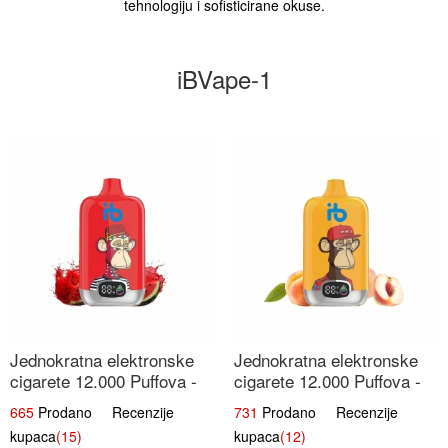
tehnologiju i sofisticirane okuse.
iBVape-1
Jednokratna elektronske
Jednokratna elektronske
cigarete 12.000 Puffova -
cigarete 12.000 Puffova -
Lubenica Sladoled | Ljetna
Breskva i Voćni Sok |
665
Prodano Recenzije
731
Prodano Recenzije
Desertna Aroma
Osježavajuća Voćna
kupaca
(15)
kupaca
(12)
Mješavina