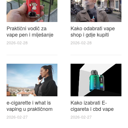
Praktični vodič za
Kako odabrati vape
vape pen i miješanje
shop i gdje kupiti
e tekućina za sigurnije
Disposable Vapes uz
2026-02-28
2026-02-28
punjenje i bolje okuse
najbolje cijene
e-cigarette i what is
Kako izabrati E-
vaping u praktičnom
cigareta i cbd vape
vodiču za početnike i
top modeli sigurnost
2026-02-27
2026-02-27
odgovorne korisnike
praktični savjeti za
kupovinu