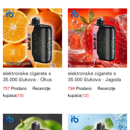
elektronske cigarete s
elektronske cigarete s
35.000 šlukova - Okus
35.000 šlukova - Jagoda
Narančinog Džema |
Led | Ohladivši i
757
Prodano Recenzije
799
Prodano Recenzije
Dugotrajno Iskustvo
Osježavajući Okus
kupaca
(15)
kupaca
(12)