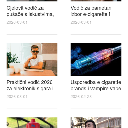
Cjelovit vodič za
Vodič za pametan
pušače s iskustvima,
izbor e-cigarette i
recenzijama i
savjeti kako postići
2026-03-01
2026-03-01
raspravama o e-
autentičan
cigarette na e cigareta
elektronske cigarete
forum
feel
Praktični vodič 2026
Usporedba e cigarette
za elektronik sigara i
brands i vampire vape
mtm e cigarete s
za 2026 – vodič s
2026-03-01
2026-02-28
usporedbom,
recenzijama, okusima
recenzijama i
i najboljim ponudama
savjetima