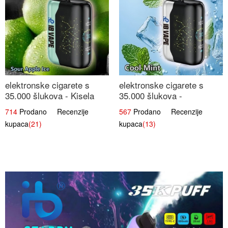
elektronske cigarete s
elektronske cigarete s
35.000 šlukova - Kisela
35.000 šlukova -
Jabuka Led | Osježavajući
Osježavajući Mentol |
714
Prodano Recenzije
567
Prodano Recenzije
Kiselo-Slatki Okus
Čista i Svježa Okus
kupaca
(21)
kupaca
(13)