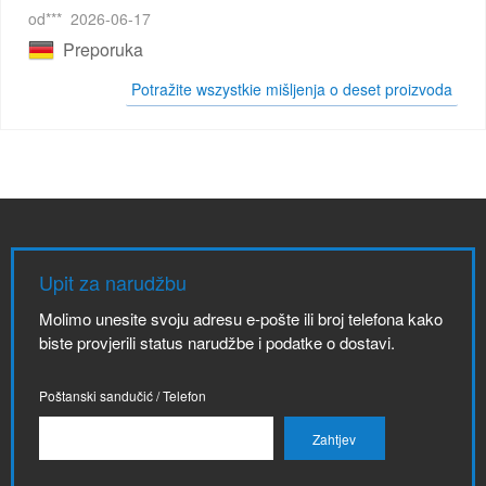
od***
2026-06-17
Preporuka
Potražite wszystkie mišljenja o deset proizvoda
Upit za narudžbu
Molimo unesite svoju adresu e-pošte ili broj telefona kako
biste provjerili status narudžbe i podatke o dostavi.
Poštanski sandučić / Telefon