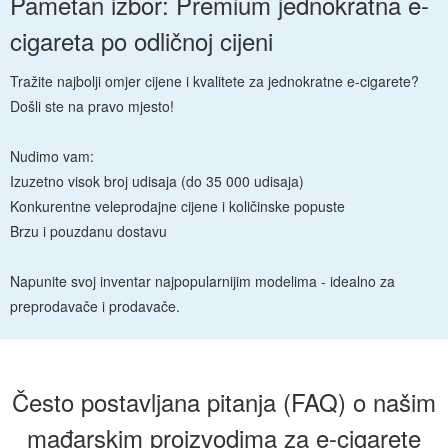
Pametan izbor: Premium jednokratna e-
cigareta po odličnoj cijeni
Tražite najbolji omjer cijene i kvalitete za jednokratne e-cigarete?
Došli ste na pravo mjesto!
Nudimo vam:
Izuzetno visok broj udisaja (do 35 000 udisaja)
Konkurentne veleprodajne cijene i količinske popuste
Brzu i pouzdanu dostavu
Napunite svoj inventar najpopularnijim modelima - idealno za
preprodavače i prodavače.
Često postavljana pitanja (FAQ) o našim
mađarskim proizvodima za e-cigarete