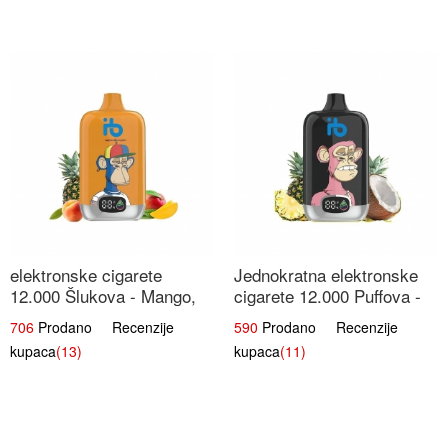
elektronske cigarete
Jednokratna elektronske
12.000 Šlukova - Mango,
cigarete 12.000 Puffova -
Ananas, Breskva | Tropska
Ananas i Kokos Sladoled |
706
Prodano Recenzije
590
Prodano Recenzije
Voćna Mješavina
Tropski Desert
kupaca
(13)
kupaca
(11)