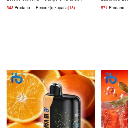
Egzotična Voćna Mješavina
543
Prodano Recenzije kupaca
(13)
571
Prodano R