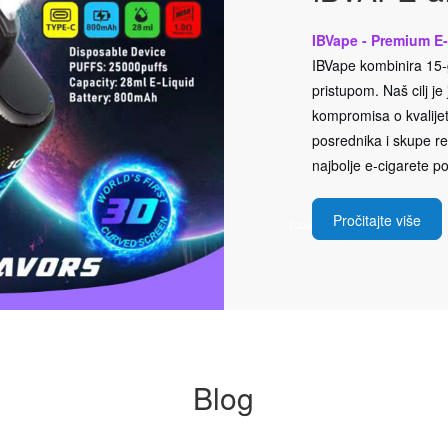
IBVape - Premium E-
IBVape kombinira 15-g
pristupom. Naš cilj j
kompromisa o kvalijeti
posrednika i skupe rek
najbolje e-cigarete po
Pročitajte više
Blog