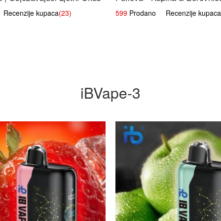
Voćna Mješavina
ecenzije kupaca
(23)
599
Prodano Recenzije kupaca
iBVape-3