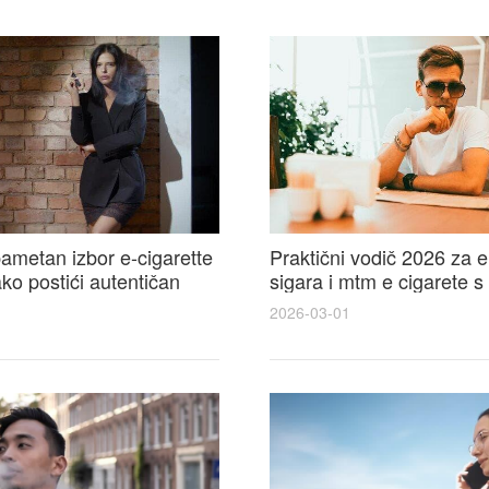
ametan izbor e-cigarette
Praktični vodič 2026 za e
kako postići autentičan
sigara i mtm e cigarete s
e cigarete feel
usporedbom, recenzijama
2026-03-01
savjetima