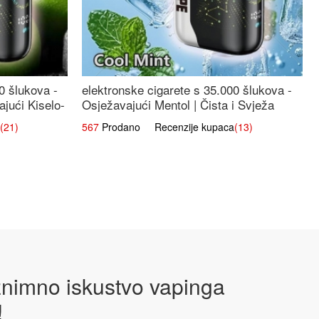
0 šlukova -
elektronske cigarete s 35.000 šlukova -
jući Kiselo-
Osježavajući Mentol | Čista i Svježa
Okus
(21)
567
Prodano Recenzije kupaca
(13)
iznimno iskustvo vapinga
!