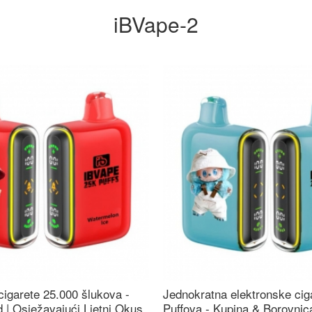
iBVape-2
cigarete 25.000 šlukova -
Jednokratna elektronske cig
 | Osježavajući Ljetni Okus
Puffova - Kupina & Borovni