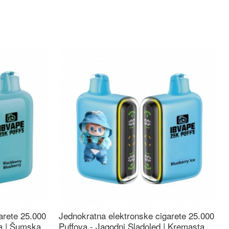
arete 25.000
Jednokratna elektronske cigarete 25.000
ca | Šumska
Puffova - Jagodni Sladoled | Kremasta