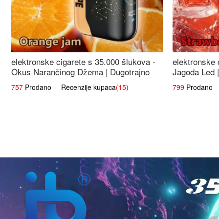
elektronske cigarete s 35.000 šlukova -
elektronske 
Okus Narančinog Džema | Dugotrajno
Jagoda Led |
Iskustvo
Okus
757
Prodano Recenzije kupaca
(15)
799
Prodano R