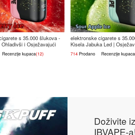
cigarete s 35.000 šlukova -
elektronske cigarete s 35.00
 Ohladivši i Osježavajući
Kisela Jabuka Led | Osježava
Slatki Okus
ecenzije kupaca
(12)
714
Prodano Recenzije kupaca
Doživite 
IBVAPE-a