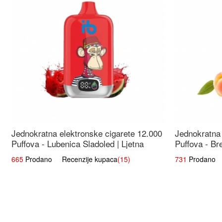
Jednokratna elektronske cigarete 12.000
Jednokratna 
Puffova - Lubenica Sladoled | Ljetna
Puffova - Br
Desertna Aroma
Osježavajuć
665
Prodano Recenzije kupaca
(15)
731
Prodano R