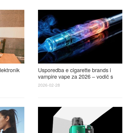
lektronik
Usporedba e cigarette brands i
vampire vape za 2026 – vodič s
 i
recenzijama, okusima i najboljim
2026-02-28
ponudama