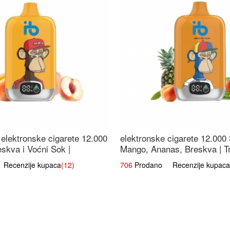
elektronske cigarete 12.000
elektronske cigarete 12.000
eskva i Voćni Sok |
Mango, Ananas, Breskva | T
a Voćna Mješavina
Voćna Mješavina
ecenzije kupaca
(12)
706
Prodano Recenzije kupaca