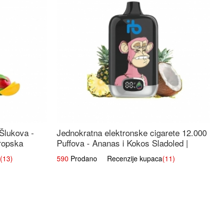
 Šlukova -
Jednokratna elektronske cigarete 12.000
ropska
Puffova - Ananas i Kokos Sladoled |
Tropski Desert
(13)
590
Prodano Recenzije kupaca
(11)