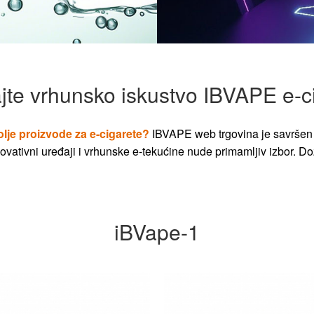
jte vrhunsko iskustvo IBVAPE e-c
olje proizvode za e-cigarete?
IBVAPE web trgovina je savršen 
vativni uređaji i vrhunske e-tekućine nude primamljiv izbor. Dož
iBVape-1