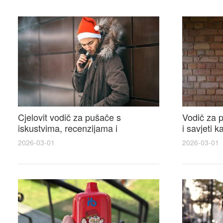
Cjelovit vodič za pušače s
Vodič za p
iskustvima, recenzijama i
i savjeti 
raspravama o e-cigarette na e
elektronsk
2026-03-01
2026-03-01
cigareta forum