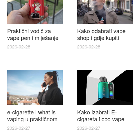
Praktični vodič za
Kako odabrati vape
vape pen i miješanje
shop i gdje kupiti
e tekućina za sigurnije
Disposable Vapes uz
2026-02-28
2026-02-28
punjenje i bolje okuse
najbolje cijene
e-cigarette i what is
Kako izabrati E-
vaping u praktičnom
cigareta i cbd vape
vodiču za početnike i
top modeli sigurnost
2026-02-27
2026-02-27
odgovorne korisnike
praktični savjeti za
kupovinu