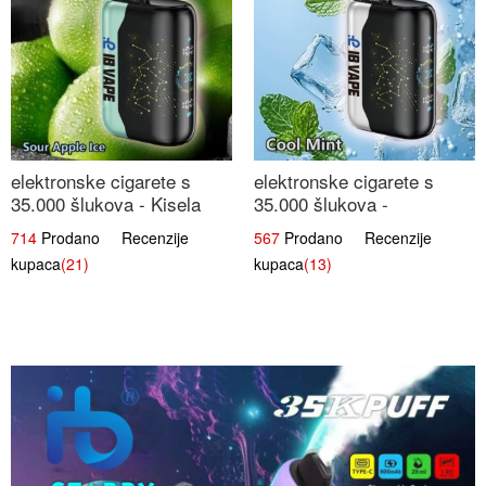
elektronske cigarete s
elektronske cigarete s
35.000 šlukova - Kisela
35.000 šlukova -
Jabuka Led | Osježavajući
Osježavajući Mentol |
714
Prodano Recenzije
567
Prodano Recenzije
Kiselo-Slatki Okus
Čista i Svježa Okus
kupaca
(21)
kupaca
(13)