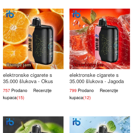
elektronske cigarete s
elektronske cigarete s
35.000 šlukova - Okus
35.000 šlukova - Jagoda
Narančinog Džema |
Led | Ohladivši i
757
Prodano Recenzije
799
Prodano Recenzije
Dugotrajno Iskustvo
Osježavajući Okus
kupaca
(15)
kupaca
(12)