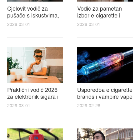
Cjelovit vodič za
Vodič za pametan
pušače s iskustvima,
izbor e-cigarette i
recenzijama i
savjeti kako postići
2026-03-01
2026-03-01
raspravama o e-
autentičan
cigarette na e cigareta
elektronske cigarete
forum
feel
Praktični vodič 2026
Usporedba e cigarette
za elektronik sigara i
brands i vampire vape
mtm e cigarete s
za 2026 – vodič s
2026-03-01
2026-02-28
usporedbom,
recenzijama, okusima
recenzijama i
i najboljim ponudama
savjetima