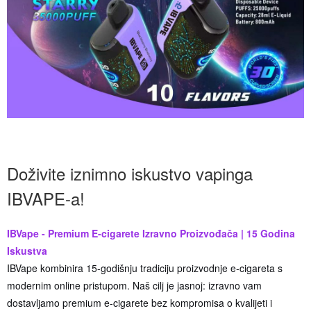
Doživite iznimno iskustvo vapinga
IBVAPE-a!
IBVape - Premium E-cigarete Izravno Proizvođača | 15 Godina
Iskustva
IBVape kombinira 15-godišnju tradiciju proizvodnje e-cigareta s
modernim online pristupom. Naš cilj je jasnoj: izravno vam
dostavljamo premium e-cigarete bez kompromisa o kvalijeti i