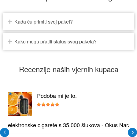
Kada ću primiti svoj paket?
Kako mogu pratiti status svog paketa?
Recenzije naših vjernih kupaca
Podoba mi je to.
žđe | Elegantna Voćna Kombinacija
elektronske cigarete s 35.000 šlukova - Okus Naran