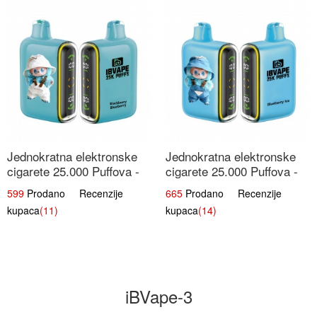
Jednokratna elektronske
Jednokratna elektronske
cigarete 25.000 Puffova -
cigarete 25.000 Puffova -
Kupina & Borovnica |
Jagodni Sladoled |
599
Prodano Recenzije
665
Prodano Recenzije
Šumska Voćna Mješavina
Kremasta Slatka Okus
kupaca
(11)
kupaca
(14)
iBVape-3