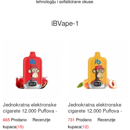
tehnologiju i sofisticirane okuse.
iBVape-1
Jednokratna elektronske
Jednokratna elektronske
cigarete 12.000 Puffova -
cigarete 12.000 Puffova -
Lubenica Sladoled | Ljetna
Breskva i Voćni Sok |
665
Prodano Recenzije
731
Prodano Recenzije
Desertna Aroma
Osježavajuća Voćna
kupaca
(15)
kupaca
(12)
Mješavina