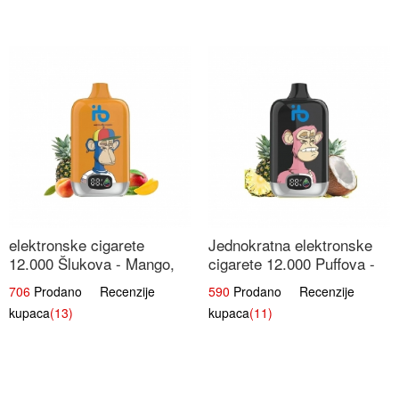
elektronske cigarete
Jednokratna elektronske
12.000 Šlukova - Mango,
cigarete 12.000 Puffova -
Ananas, Breskva | Tropska
Ananas i Kokos Sladoled |
706
Prodano Recenzije
590
Prodano Recenzije
Voćna Mješavina
Tropski Desert
kupaca
(13)
kupaca
(11)