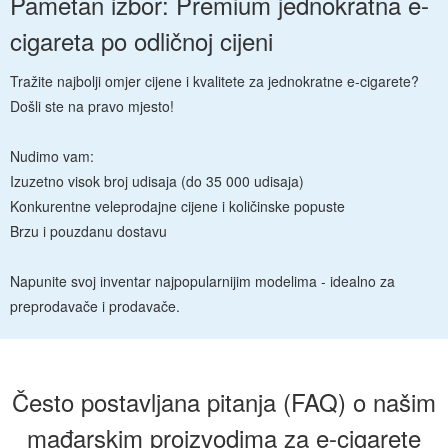
Pametan izbor: Premium jednokratna e-
cigareta po odličnoj cijeni
Tražite najbolji omjer cijene i kvalitete za jednokratne e-cigarete?
Došli ste na pravo mjesto!
Nudimo vam:
Izuzetno visok broj udisaja (do 35 000 udisaja)
Konkurentne veleprodajne cijene i količinske popuste
Brzu i pouzdanu dostavu
Napunite svoj inventar najpopularnijim modelima - idealno za
preprodavače i prodavače.
Često postavljana pitanja (FAQ) o našim
mađarskim proizvodima za e-cigarete