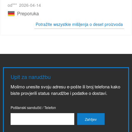
od***
2026-04-14
Preporuka
Potražite wszystkie mišljenja o deset proizvoda
Upit za narudžbu
Molimo unesite svoju adresu e-pošte ili broj telefona kako
biste provjerili status narudžbe i podatke o dostavi.
Poštanski sandučić / Telefon