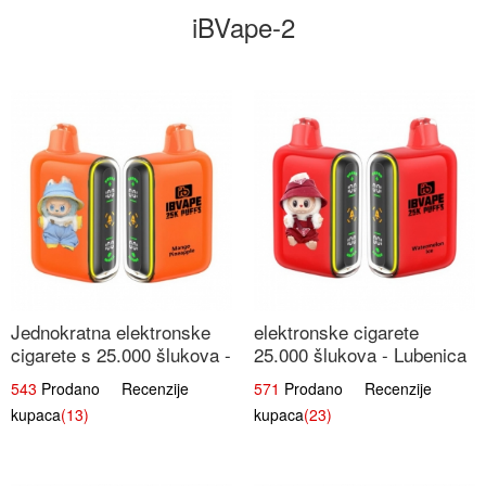
iBVape-2
Jednokratna elektronske
elektronske cigarete
cigarete s 25.000 šlukova -
25.000 šlukova - Lubenica
Mango & Ananas |
Led | Osježavajući Ljetni
543
Prodano Recenzije
571
Prodano Recenzije
Egzotična Voćna
Okus
kupaca
(13)
kupaca
(23)
Mješavina