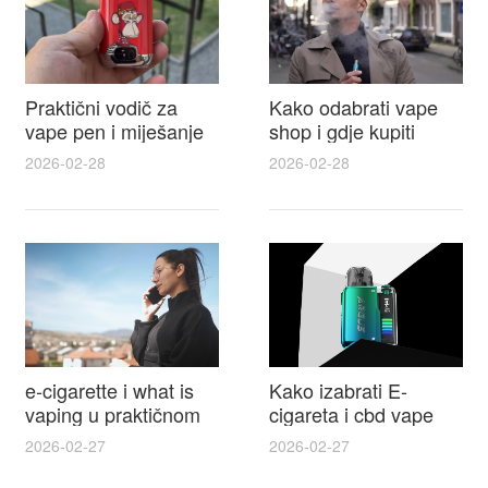
Praktični vodič za
Kako odabrati vape
vape pen i miješanje
shop i gdje kupiti
e tekućina za sigurnije
Disposable Vapes uz
2026-02-28
2026-02-28
punjenje i bolje okuse
najbolje cijene
e-cigarette i what is
Kako izabrati E-
vaping u praktičnom
cigareta i cbd vape
vodiču za početnike i
top modeli sigurnost
2026-02-27
2026-02-27
odgovorne korisnike
praktični savjeti za
kupovinu