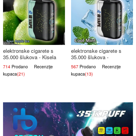
elektronske cigarete s
elektronske cigarete s
35.000 šlukova - Kisela
35.000 šlukova -
Jabuka Led | Osježavajući
Osježavajući Mentol |
714
Prodano Recenzije
567
Prodano Recenzije
Kiselo-Slatki Okus
Čista i Svježa Okus
kupaca
(21)
kupaca
(13)