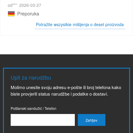
od***
2026-03-27
Preporuka
Potražite wszystkie mišljenja o deset proizvoda
Upit za narudžbu
Molimo unesite svoju adresu e-pošte ili broj telefona kako
biste provjerili status narudžbe i podatke o dostavi.
Poštanski sandučić / Telefon