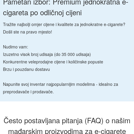
Pametan izbor: Premium jednokratna e-
cigareta po odličnoj cijeni
Tražite najbolji omjer cijene i kvalitete za jednokratne e-cigarete?
Došli ste na pravo mjesto!
Nudimo vam:
Izuzetno visok broj udisaja (do 35 000 udisaja)
Konkurentne veleprodajne cijene i količinske popuste
Brzu i pouzdanu dostavu
Napunite svoj inventar najpopularnijim modelima - idealno za
preprodavače i prodavače.
Često postavljana pitanja (FAQ) o našim
mađarskim proizvodima za e-cigarete