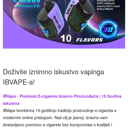
Doživite iznimno iskustvo vapinga
IBVAPE-a!
IBVape - Premium E-cigarete Izravno Proizvođača | 15 Godina
Iskustva
IBVape kombinira 15-godišnju tradiciju proizvodnje e-cigareta s
modernim online pristupom. Naš cilj je jasnoj: izravno vam
dostavljamo premium e-cigarete bez kompromisa o kvalijeti i