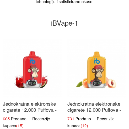
tehnologiju i sofisticirane okuse.
iBVape-1
Jednokratna elektronske
Jednokratna elektronske
cigarete 12.000 Puffova -
cigarete 12.000 Puffova -
Lubenica Sladoled | Ljetna
Breskva i Voćni Sok |
665
Prodano Recenzije
731
Prodano Recenzije
Desertna Aroma
Osježavajuća Voćna
kupaca
(15)
kupaca
(12)
Mješavina