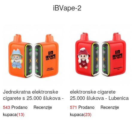
iBVape-2
Jednokratna elektronske
elektronske cigarete
cigarete s 25.000 šlukova -
25.000 šlukova - Lubenica
Mango & Ananas |
Led | Osježavajući Ljetni
543
Prodano Recenzije
571
Prodano Recenzije
Egzotična Voćna
Okus
kupaca
(13)
kupaca
(23)
Mješavina