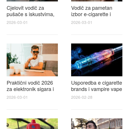
Cjelovit vodič za
Vodič za pametan
pušače s iskustvima,
izbor e-cigarette i
recenzijama i
savjeti kako postići
2026-03-01
2026-03-01
raspravama o e-
autentičan
cigarette na e cigareta
elektronske cigarete
forum
feel
Praktični vodič 2026
Usporedba e cigarette
za elektronik sigara i
brands i vampire vape
mtm e cigarete s
za 2026 – vodič s
2026-03-01
2026-02-28
usporedbom,
recenzijama, okusima
recenzijama i
i najboljim ponudama
savjetima