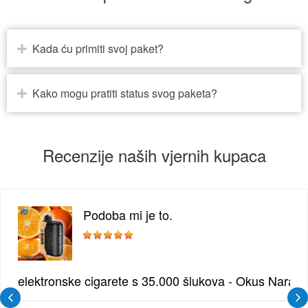
Kada ću primiti svoj paket?
Kako mogu pratiti status svog paketa?
Recenzije naših vjernih kupaca
Podoba mi je to.
žđe | Elegantna Voćna Kombinacija
elektronske cigarete s 35.000 šlukova - Okus Naran