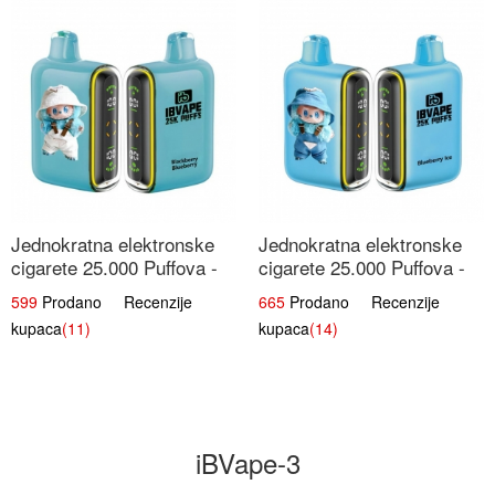
Jednokratna elektronske
Jednokratna elektronske
cigarete 25.000 Puffova -
cigarete 25.000 Puffova -
Kupina & Borovnica |
Jagodni Sladoled |
599
Prodano Recenzije
665
Prodano Recenzije
Šumska Voćna Mješavina
Kremasta Slatka Okus
kupaca
(11)
kupaca
(14)
iBVape-3