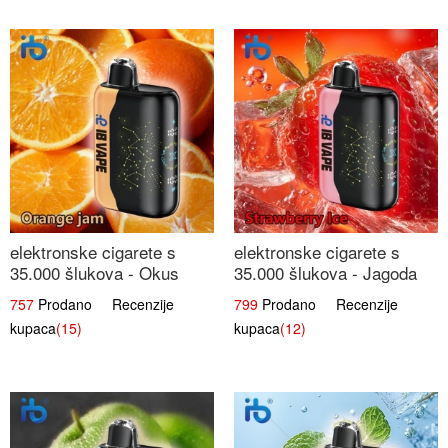
elektronske cigarete s
elektronske cigarete s
35.000 šlukova - Okus
35.000 šlukova - Jagoda
Narančinog Džema |
Led | Ohladivši i
757
Prodano Recenzije
799
Prodano Recenzije
Dugotrajno Iskustvo
Osježavajući Okus
kupaca
(15)
kupaca
(12)