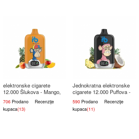
elektronske cigarete
Jednokratna elektronske
12.000 Šlukova - Mango,
cigarete 12.000 Puffova -
Ananas, Breskva | Tropska
Ananas i Kokos Sladoled |
706
Prodano Recenzije
590
Prodano Recenzije
Voćna Mješavina
Tropski Desert
kupaca
(13)
kupaca
(11)