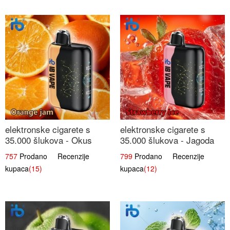
elektronske cigarete s
elektronske cigarete s
35.000 šlukova - Okus
35.000 šlukova - Jagoda
Narančinog Džema |
Led | Ohladivši i
757
Prodano Recenzije
799
Prodano Recenzije
Dugotrajno Iskustvo
Osježavajući Okus
kupaca
(15)
kupaca
(12)