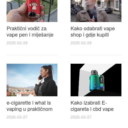
Praktični vodič za
Kako odabrati vape
vape pen i miješanje
shop i gdje kupiti
e tekućina za sigurnije
Disposable Vapes uz
2026-02-28
2026-02-28
punjenje i bolje okuse
najbolje cijene
e-cigarette i what is
Kako izabrati E-
vaping u praktičnom
cigareta i cbd vape
vodiču za početnike i
top modeli sigurnost
2026-02-27
2026-02-27
odgovorne korisnike
praktični savjeti za
kupovinu