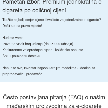
Pametan izbor: Premium jednokratna e-
cigareta po odličnoj cijeni
Tražite najbolji omjer cijene i kvalitete za jednokratne e-cigarete?
Došli ste na pravo mjesto!
Nudimo vam:
Izuzetno visok broj udisaja (do 35 000 udisaja)
Konkurentne veleprodajne cijene i količinske popuste
Brzu i pouzdanu dostavu
Napunite svoj inventar najpopularnijim modelima - idealno za
preprodavače i prodavače.
Često postavljana pitanja (FAQ) o našim
mađarskim proizvodima za e-cigarete