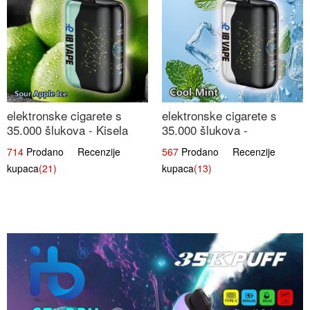
elektronske cigarete s
elektronske cigarete s
35.000 šlukova - Kisela
35.000 šlukova -
Jabuka Led | Osježavajući
Osježavajući Mentol |
714
Prodano Recenzije
567
Prodano Recenzije
Kiselo-Slatki Okus
Čista i Svježa Okus
kupaca
(21)
kupaca
(13)