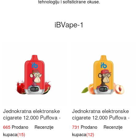
tehnologiju i sofisticirane okuse.
iBVape-1
Jednokratna elektronske
Jednokratna elektronske
cigarete 12.000 Puffova -
cigarete 12.000 Puffova -
Lubenica Sladoled | Ljetna
Breskva i Voćni Sok |
665
Prodano Recenzije
731
Prodano Recenzije
Desertna Aroma
Osježavajuća Voćna
kupaca
(15)
kupaca
(12)
Mješavina