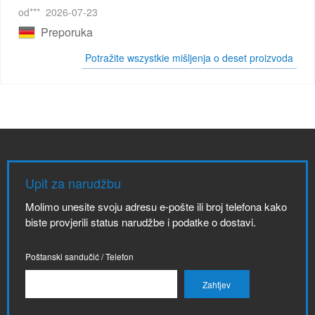
od***
2026-07-23
Preporuka
Potražite wszystkie mišljenja o deset proizvoda
Upit za narudžbu
Molimo unesite svoju adresu e-pošte ili broj telefona kako
biste provjerili status narudžbe i podatke o dostavi.
Poštanski sandučić / Telefon