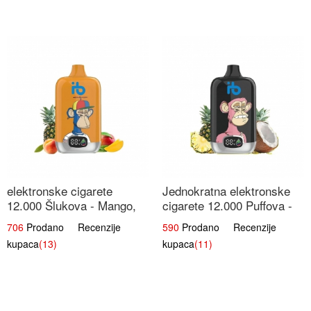
elektronske cigarete
Jednokratna elektronske
12.000 Šlukova - Mango,
cigarete 12.000 Puffova -
Ananas, Breskva | Tropska
Ananas i Kokos Sladoled |
706
Prodano Recenzije
590
Prodano Recenzije
Voćna Mješavina
Tropski Desert
kupaca
(13)
kupaca
(11)