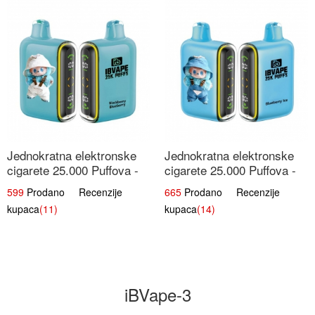
Jednokratna elektronske
Jednokratna elektronske
cigarete 25.000 Puffova -
cigarete 25.000 Puffova -
Kupina & Borovnica |
Jagodni Sladoled |
599
Prodano Recenzije
665
Prodano Recenzije
Šumska Voćna Mješavina
Kremasta Slatka Okus
kupaca
(11)
kupaca
(14)
iBVape-3