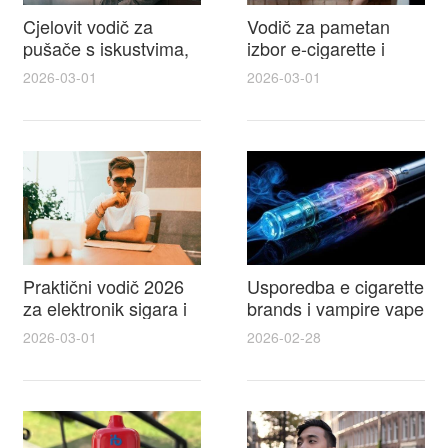
Cjelovit vodič za
Vodič za pametan
pušače s iskustvima,
izbor e-cigarette i
recenzijama i
savjeti kako postići
2026-03-01
2026-03-01
raspravama o e-
autentičan
cigarette na e cigareta
elektronske cigarete
forum
feel
Praktični vodič 2026
Usporedba e cigarette
za elektronik sigara i
brands i vampire vape
mtm e cigarete s
za 2026 – vodič s
2026-03-01
2026-02-28
usporedbom,
recenzijama, okusima
recenzijama i
i najboljim ponudama
savjetima