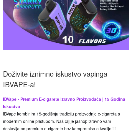
Doživite iznimno iskustvo vapinga
IBVAPE-a!
IBVape - Premium E-cigarete Izravno Proizvođača | 15 Godina
Iskustva
IBVape kombinira 15-godišnju tradiciju proizvodnje e-cigareta s
modernim online pristupom. Naš cilj je jasnoj: izravno vam
dostavljamo premium e-cigarete bez kompromisa o kvalijeti i