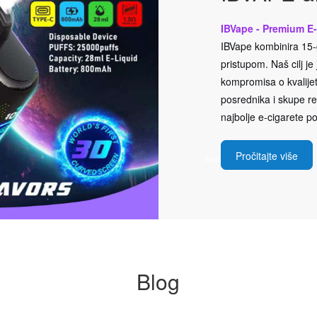
IBVape - Premium E-
IBVape kombinira 15-g
pristupom. Naš cilj j
kompromisa o kvalijeti
posrednika i skupe rek
najbolje e-cigarete po
Pročitajte više
Blog