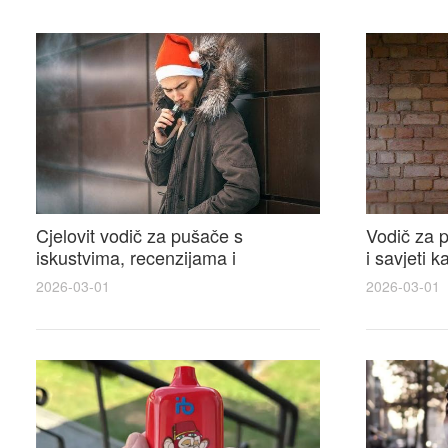
Cjelovit vodič za pušače s
Vodič za p
iskustvima, recenzijama i
i savjeti 
raspravama o e-cigarette na e
elektronsk
2026-03-01
2026-03-01
cigareta forum