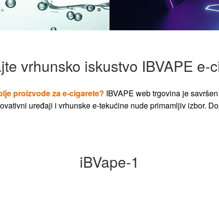
jte vrhunsko iskustvo IBVAPE e-c
olje proizvode za e-cigarete?
IBVAPE web trgovina je savršen 
vativni uređaji i vrhunske e-tekućine nude primamljiv izbor. Dož
iBVape-1