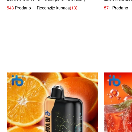
Egzotična Voćna Mješavina
543
Prodano Recenzije kupaca
(13)
571
Prodano R