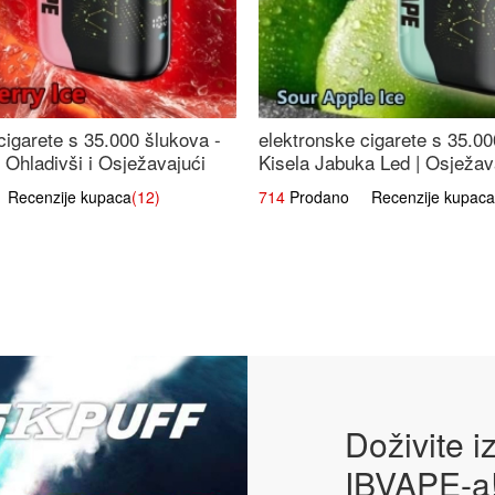
cigarete s 35.000 šlukova -
elektronske cigarete s 35.00
 Ohladivši i Osježavajući
Kisela Jabuka Led | Osježava
Slatki Okus
ecenzije kupaca
(12)
714
Prodano Recenzije kupaca
Doživite 
IBVAPE-a