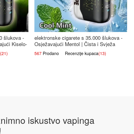
0 šlukova -
elektronske cigarete s 35.000 šlukova -
jući Kiselo-
Osježavajući Mentol | Čista i Svježa
Okus
(21)
567
Prodano Recenzije kupaca
(13)
iznimno iskustvo vapinga
!