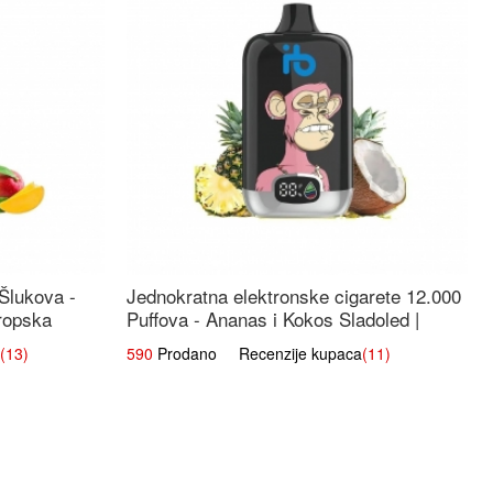
 Šlukova -
Jednokratna elektronske cigarete 12.000
ropska
Puffova - Ananas i Kokos Sladoled |
Tropski Desert
(13)
590
Prodano Recenzije kupaca
(11)