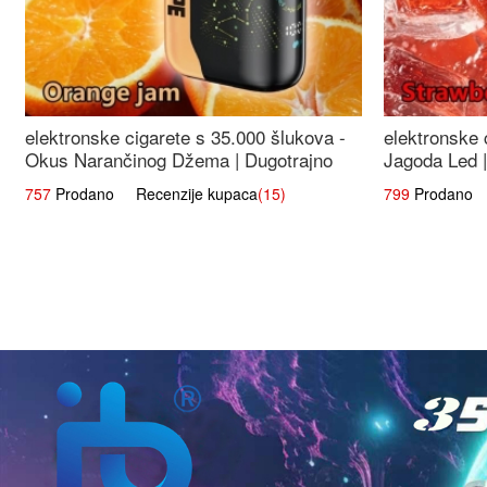
elektronske cigarete s 35.000 šlukova -
elektronske 
Okus Narančinog Džema | Dugotrajno
Jagoda Led |
Iskustvo
Okus
757
Prodano Recenzije kupaca
(15)
799
Prodano R