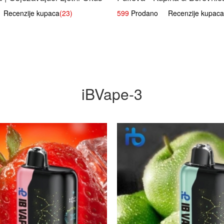
Voćna Mješavina
ecenzije kupaca
(23)
599
Prodano Recenzije kupaca
iBVape-3