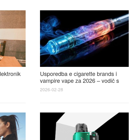
lektronik
Usporedba e cigarette brands i
vampire vape za 2026 – vodič s
 i
recenzijama, okusima i najboljim
2026-02-28
ponudama