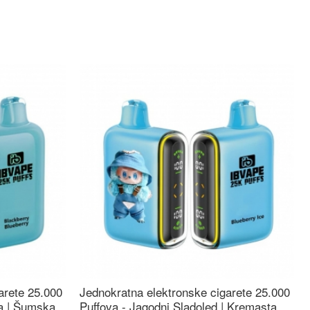
arete 25.000
Jednokratna elektronske cigarete 25.000
ca | Šumska
Puffova - Jagodni Sladoled | Kremasta