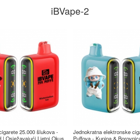
iBVape-2
cigarete 25.000 šlukova -
Jednokratna elektronske cig
 | Osježavajući Ljetni Okus
Puffova - Kupina & Borovni