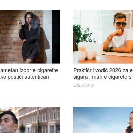
ametan izbor e-cigarette
Praktični vodič 2026 za e
kako postići autentičan
sigara i mtm e cigarete s
e cigarete feel
usporedbom, recenzijama
2026-03-01
savjetima