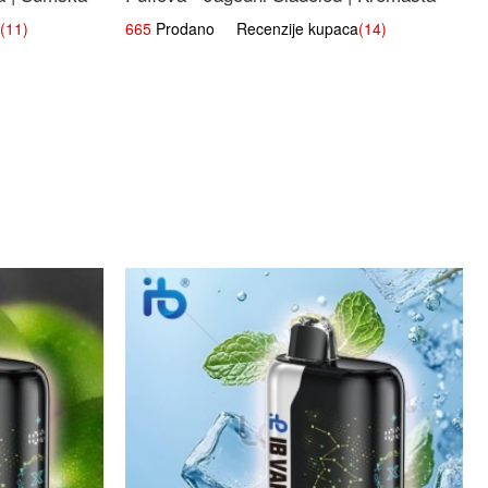
Slatka Okus
(11)
665
Prodano Recenzije kupaca
(14)