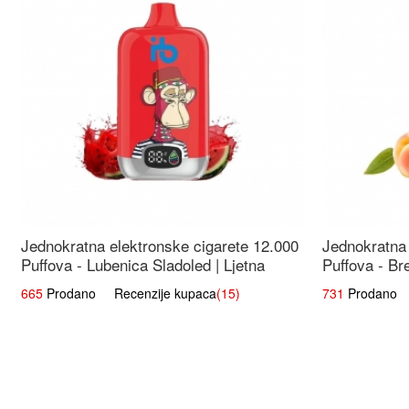
Jednokratna elektronske cigarete 12.000
Jednokratna 
Puffova - Lubenica Sladoled | Ljetna
Puffova - Br
Desertna Aroma
Osježavajuć
665
Prodano Recenzije kupaca
(15)
731
Prodano R