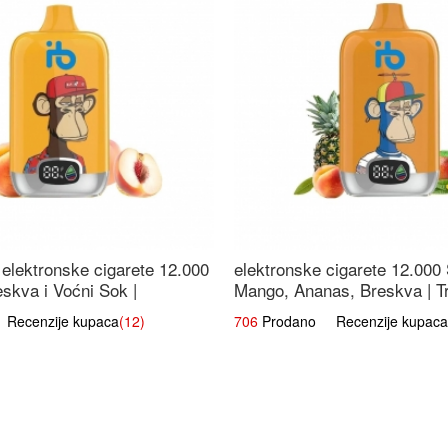
elektronske cigarete 12.000
elektronske cigarete 12.000
eskva i Voćni Sok |
Mango, Ananas, Breskva | T
a Voćna Mješavina
Voćna Mješavina
ecenzije kupaca
(12)
706
Prodano Recenzije kupaca