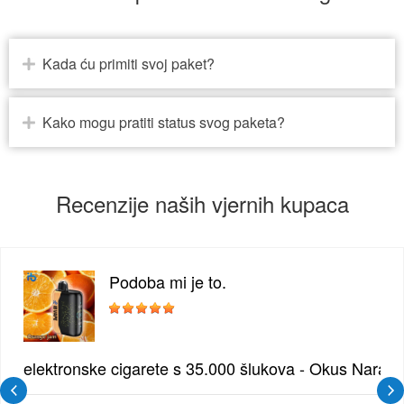
Kada ću primiti svoj paket?
Kako mogu pratiti status svog paketa?
Recenzije naših vjernih kupaca
Podoba mi je to.
žđe | Elegantna Voćna Kombinacija
elektronske cigarete s 35.000 šlukova - Okus Naran