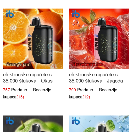
elektronske cigarete s
elektronske cigarete s
35.000 šlukova - Okus
35.000 šlukova - Jagoda
Narančinog Džema |
Led | Ohladivši i
757
Prodano Recenzije
799
Prodano Recenzije
Dugotrajno Iskustvo
Osježavajući Okus
kupaca
(15)
kupaca
(12)