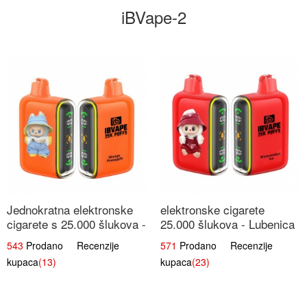
iBVape-2
Jednokratna elektronske
elektronske cigarete
cigarete s 25.000 šlukova -
25.000 šlukova - Lubenica
Mango & Ananas |
Led | Osježavajući Ljetni
543
Prodano Recenzije
571
Prodano Recenzije
Egzotična Voćna
Okus
kupaca
(13)
kupaca
(23)
Mješavina