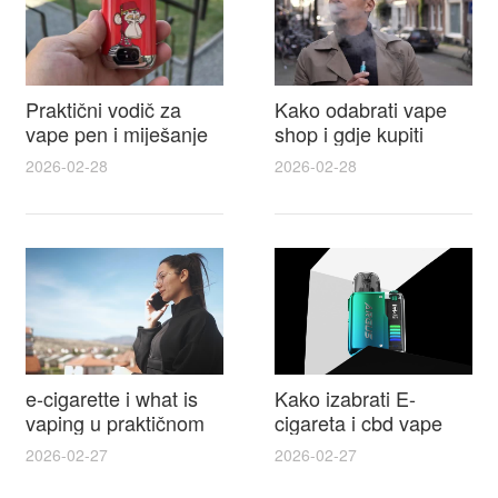
Praktični vodič za
Kako odabrati vape
vape pen i miješanje
shop i gdje kupiti
e tekućina za sigurnije
Disposable Vapes uz
2026-02-28
2026-02-28
punjenje i bolje okuse
najbolje cijene
e-cigarette i what is
Kako izabrati E-
vaping u praktičnom
cigareta i cbd vape
vodiču za početnike i
top modeli sigurnost
2026-02-27
2026-02-27
odgovorne korisnike
praktični savjeti za
kupovinu