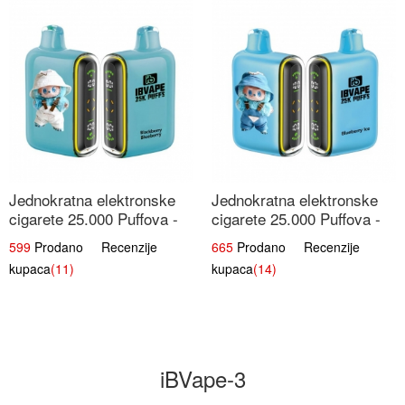
Jednokratna elektronske
Jednokratna elektronske
cigarete 25.000 Puffova -
cigarete 25.000 Puffova -
Kupina & Borovnica |
Jagodni Sladoled |
599
Prodano Recenzije
665
Prodano Recenzije
Šumska Voćna Mješavina
Kremasta Slatka Okus
kupaca
(11)
kupaca
(14)
iBVape-3