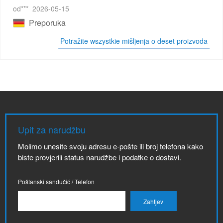
od***
2026-05-15
Preporuka
Potražite wszystkie mišljenja o deset proizvoda
Upit za narudžbu
Molimo unesite svoju adresu e-pošte ili broj telefona kako
biste provjerili status narudžbe i podatke o dostavi.
Poštanski sandučić / Telefon