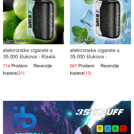
elektronske cigarete s
elektronske cigarete s
35.000 šlukova - Kisela
35.000 šlukova -
Jabuka Led | Osježavajući
Osježavajući Mentol |
714
Prodano Recenzije
567
Prodano Recenzije
Kiselo-Slatki Okus
Čista i Svježa Okus
kupaca
(21)
kupaca
(13)