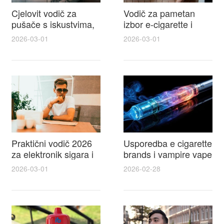
Cjelovit vodič za
Vodič za pametan
pušače s iskustvima,
izbor e-cigarette i
recenzijama i
savjeti kako postići
2026-03-01
2026-03-01
raspravama o e-
autentičan
cigarette na e cigareta
elektronske cigarete
forum
feel
Praktični vodič 2026
Usporedba e cigarette
za elektronik sigara i
brands i vampire vape
mtm e cigarete s
za 2026 – vodič s
2026-03-01
2026-02-28
usporedbom,
recenzijama, okusima
recenzijama i
i najboljim ponudama
savjetima