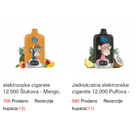
elektronske cigarete
Jednokratna elektronske
12.000 Šlukova - Mango,
cigarete 12.000 Puffova -
Ananas, Breskva | Tropska
Ananas i Kokos Sladoled |
706
Prodano Recenzije
590
Prodano Recenzije
Voćna Mješavina
Tropski Desert
kupaca
(13)
kupaca
(11)