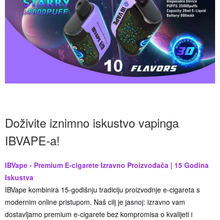
Doživite iznimno iskustvo vapinga
IBVAPE-a!
IBVape - Premium E-cigarete Izravno Proizvođača | 15 Godina
Iskustva
IBVape kombinira 15-godišnju tradiciju proizvodnje e-cigareta s
modernim online pristupom. Naš cilj je jasnoj: izravno vam
dostavljamo premium e-cigarete bez kompromisa o kvalijeti i