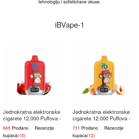
tehnologiju i sofisticirane okuse.
iBVape-1
Jednokratna elektronske
Jednokratna elektronske
cigarete 12.000 Puffova -
cigarete 12.000 Puffova -
Lubenica Sladoled | Ljetna
Breskva i Voćni Sok |
665
Prodano Recenzije
731
Prodano Recenzije
Desertna Aroma
Osježavajuća Voćna
kupaca
(15)
kupaca
(12)
Mješavina