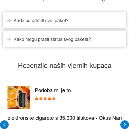
Kada ću primiti svoj paket?
Kako mogu pratiti status svog paketa?
Recenzije naših vjernih kupaca
Podoba mi je to.
žđe | Elegantna Voćna Kombinacija
elektronske cigarete s 35.000 šlukova - Okus Naran