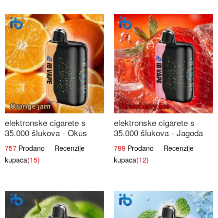
elektronske cigarete s
elektronske cigarete s
35.000 šlukova - Okus
35.000 šlukova - Jagoda
Narančinog Džema |
Led | Ohladivši i
757
Prodano Recenzije
799
Prodano Recenzije
Dugotrajno Iskustvo
Osježavajući Okus
kupaca
(15)
kupaca
(12)