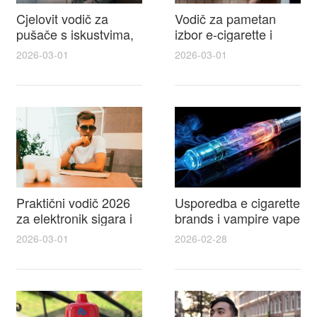
Cjelovit vodič za
Vodič za pametan
pušače s iskustvima,
izbor e-cigarette i
recenzijama i
savjeti kako postići
2026-03-01
2026-03-01
raspravama o e-
autentičan
cigarette na e cigareta
elektronske cigarete
forum
feel
Praktični vodič 2026
Usporedba e cigarette
za elektronik sigara i
brands i vampire vape
mtm e cigarete s
za 2026 – vodič s
2026-03-01
2026-02-28
usporedbom,
recenzijama, okusima
recenzijama i
i najboljim ponudama
savjetima