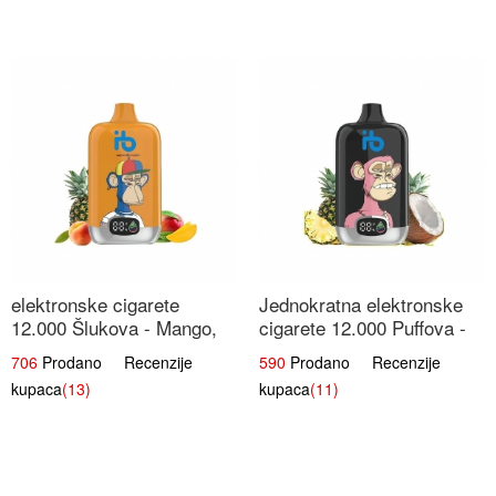
elektronske cigarete
Jednokratna elektronske
12.000 Šlukova - Mango,
cigarete 12.000 Puffova -
Ananas, Breskva | Tropska
Ananas i Kokos Sladoled |
706
Prodano Recenzije
590
Prodano Recenzije
Voćna Mješavina
Tropski Desert
kupaca
(13)
kupaca
(11)