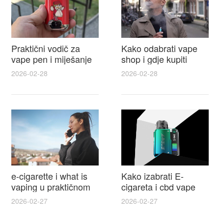
Praktični vodič za
Kako odabrati vape
vape pen i miješanje
shop i gdje kupiti
e tekućina za sigurnije
Disposable Vapes uz
2026-02-28
2026-02-28
punjenje i bolje okuse
najbolje cijene
e-cigarette i what is
Kako izabrati E-
vaping u praktičnom
cigareta i cbd vape
vodiču za početnike i
top modeli sigurnost
2026-02-27
2026-02-27
odgovorne korisnike
praktični savjeti za
kupovinu