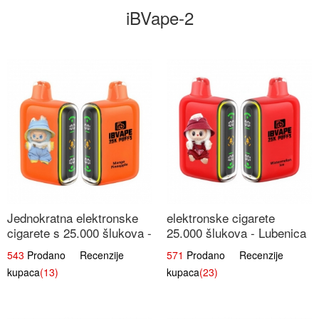
iBVape-2
Jednokratna elektronske
elektronske cigarete
cigarete s 25.000 šlukova -
25.000 šlukova - Lubenica
Mango & Ananas |
Led | Osježavajući Ljetni
543
Prodano Recenzije
571
Prodano Recenzije
Egzotična Voćna
Okus
kupaca
(13)
kupaca
(23)
Mješavina