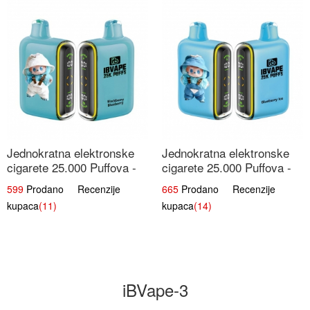
Jednokratna elektronske
Jednokratna elektronske
cigarete 25.000 Puffova -
cigarete 25.000 Puffova -
Kupina & Borovnica |
Jagodni Sladoled |
599
Prodano Recenzije
665
Prodano Recenzije
Šumska Voćna Mješavina
Kremasta Slatka Okus
kupaca
(11)
kupaca
(14)
iBVape-3