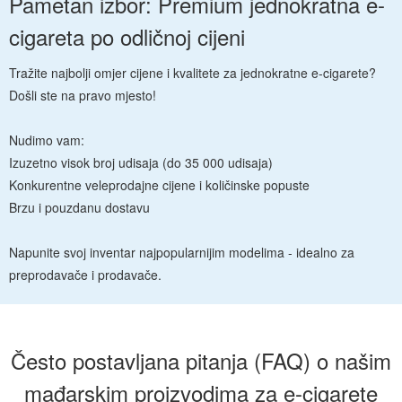
Pametan izbor: Premium jednokratna e-
cigareta po odličnoj cijeni
Tražite najbolji omjer cijene i kvalitete za jednokratne e-cigarete?
Došli ste na pravo mjesto!
Nudimo vam:
Izuzetno visok broj udisaja (do 35 000 udisaja)
Konkurentne veleprodajne cijene i količinske popuste
Brzu i pouzdanu dostavu
Napunite svoj inventar najpopularnijim modelima - idealno za
preprodavače i prodavače.
Često postavljana pitanja (FAQ) o našim
mađarskim proizvodima za e-cigarete