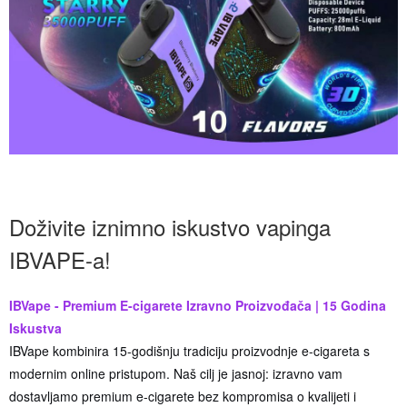
Doživite iznimno iskustvo vapinga
IBVAPE-a!
IBVape - Premium E-cigarete Izravno Proizvođača | 15 Godina
Iskustva
IBVape kombinira 15-godišnju tradiciju proizvodnje e-cigareta s
modernim online pristupom. Naš cilj je jasnoj: izravno vam
dostavljamo premium e-cigarete bez kompromisa o kvalijeti i