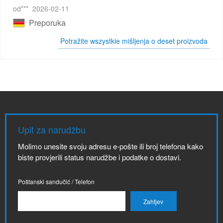
od***
2026-02-11
Preporuka
Potražite wszystkie mišljenja o deset proizvoda
Upit za narudžbu
Molimo unesite svoju adresu e-pošte ili broj telefona kako
biste provjerili status narudžbe i podatke o dostavi.
Poštanski sandučić / Telefon