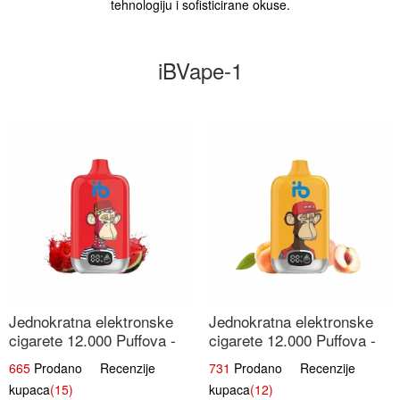
tehnologiju i sofisticirane okuse.
iBVape-1
Jednokratna elektronske
Jednokratna elektronske
cigarete 12.000 Puffova -
cigarete 12.000 Puffova -
Lubenica Sladoled | Ljetna
Breskva i Voćni Sok |
665
Prodano Recenzije
731
Prodano Recenzije
Desertna Aroma
Osježavajuća Voćna
kupaca
(15)
kupaca
(12)
Mješavina