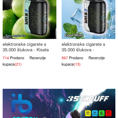
elektronske cigarete s
elektronske cigarete s
35.000 šlukova - Kisela
35.000 šlukova -
Jabuka Led | Osježavajući
Osježavajući Mentol |
714
Prodano Recenzije
567
Prodano Recenzije
Kiselo-Slatki Okus
Čista i Svježa Okus
kupaca
(21)
kupaca
(13)