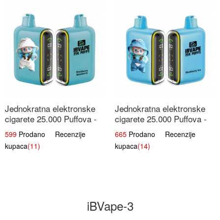
Jednokratna elektronske
Jednokratna elektronske
cigarete 25.000 Puffova -
cigarete 25.000 Puffova -
Kupina & Borovnica |
Jagodni Sladoled |
599
Prodano Recenzije
665
Prodano Recenzije
Šumska Voćna Mješavina
Kremasta Slatka Okus
kupaca
(11)
kupaca
(14)
iBVape-3