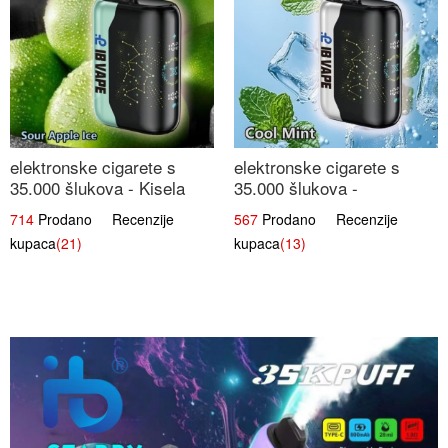
elektronske cigarete s
elektronske cigarete s
35.000 šlukova - Kisela
35.000 šlukova -
Jabuka Led | Osježavajući
Osježavajući Mentol |
714
Prodano Recenzije
567
Prodano Recenzije
Kiselo-Slatki Okus
Čista i Svježa Okus
kupaca
(21)
kupaca
(13)