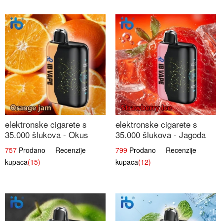
elektronske cigarete s
elektronske cigarete s
35.000 šlukova - Okus
35.000 šlukova - Jagoda
Narančinog Džema |
Led | Ohladivši i
757
Prodano Recenzije
799
Prodano Recenzije
Dugotrajno Iskustvo
Osježavajući Okus
kupaca
(15)
kupaca
(12)