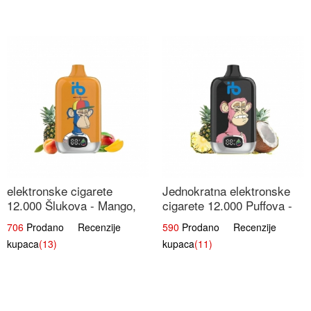
elektronske cigarete
Jednokratna elektronske
12.000 Šlukova - Mango,
cigarete 12.000 Puffova -
Ananas, Breskva | Tropska
Ananas i Kokos Sladoled |
706
Prodano Recenzije
590
Prodano Recenzije
Voćna Mješavina
Tropski Desert
kupaca
(13)
kupaca
(11)