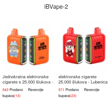
iBVape-2
Jednokratna elektronske
elektronske cigarete
cigarete s 25.000 šlukova -
25.000 šlukova - Lubenica
Mango & Ananas |
Led | Osježavajući Ljetni
543
Prodano Recenzije
571
Prodano Recenzije
Egzotična Voćna
Okus
kupaca
(13)
kupaca
(23)
Mješavina