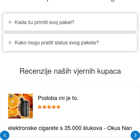
Kada ću primiti svoj paket?
Kako mogu pratiti status svog paketa?
Recenzije naših vjernih kupaca
Podoba mi je to.
žđe | Elegantna Voćna Kombinacija
elektronske cigarete s 35.000 šlukova - Okus Naran