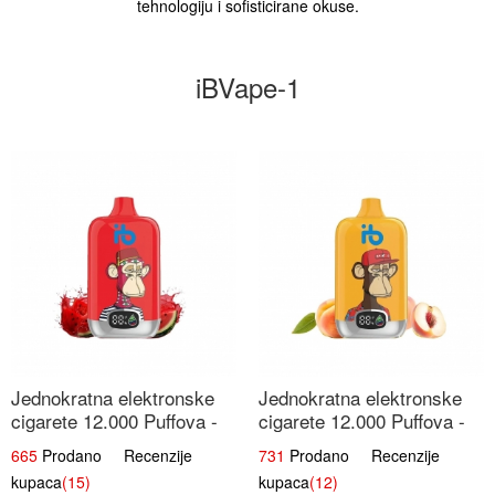
tehnologiju i sofisticirane okuse.
iBVape-1
Jednokratna elektronske
Jednokratna elektronske
cigarete 12.000 Puffova -
cigarete 12.000 Puffova -
Lubenica Sladoled | Ljetna
Breskva i Voćni Sok |
665
Prodano Recenzije
731
Prodano Recenzije
Desertna Aroma
Osježavajuća Voćna
kupaca
(15)
kupaca
(12)
Mješavina