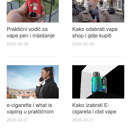
Praktični vodič za
Kako odabrati vape
vape pen i miješanje
shop i gdje kupiti
e tekućina za sigurnije
Disposable Vapes uz
2026-02-28
2026-02-28
punjenje i bolje okuse
najbolje cijene
e-cigarette i what is
Kako izabrati E-
vaping u praktičnom
cigareta i cbd vape
vodiču za početnike i
top modeli sigurnost
2026-02-27
2026-02-27
odgovorne korisnike
praktični savjeti za
kupovinu