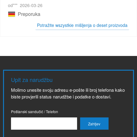
od***
2026-03-26
Preporuka
Potražite wszystkie mišljenja o deset proizvoda
Upit za narudžbu
Molimo unesite svoju adresu e-pošte ili broj telefona kako
biste provjerili status narudžbe i podatke o dostavi.
Poštanski sandučić / Telefon