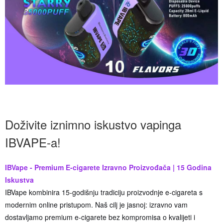
Doživite iznimno iskustvo vapinga
IBVAPE-a!
IBVape - Premium E-cigarete Izravno Proizvođača | 15 Godina
Iskustva
IBVape kombinira 15-godišnju tradiciju proizvodnje e-cigareta s
modernim online pristupom. Naš cilj je jasnoj: izravno vam
dostavljamo premium e-cigarete bez kompromisa o kvalijeti i