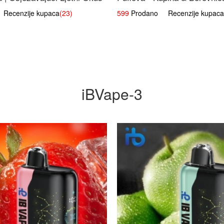
Voćna Mješavina
ecenzije kupaca
(23)
599
Prodano Recenzije kupaca
iBVape-3