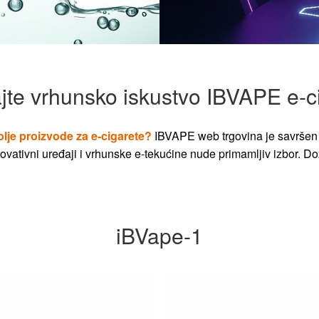
jte vrhunsko iskustvo IBVAPE e-c
olje proizvode za e-cigarete?
IBVAPE web trgovina je savršen 
vativni uređaji i vrhunske e-tekućine nude primamljiv izbor. Dož
iBVape-1