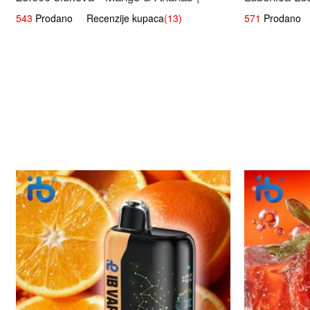
Egzotična Voćna Mješavina
543
Prodano Recenzije kupaca
(13)
571
Prodano R