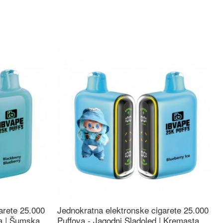
arete 25.000
Jednokratna elektronske cigarete 25.000
ca | Šumska
Puffova - Jagodni Sladoled | Kremasta