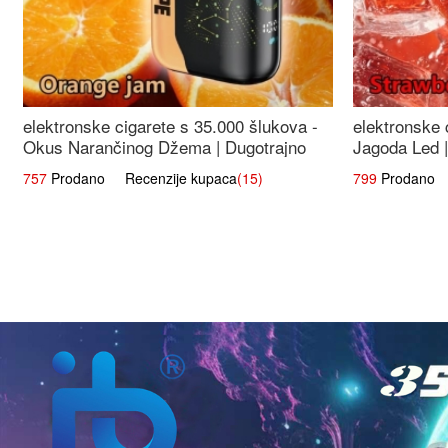
elektronske cigarete s 35.000 šlukova -
elektronske 
Okus Narančinog Džema | Dugotrajno
Jagoda Led |
Iskustvo
Okus
757
Prodano Recenzije kupaca
(15)
799
Prodano R