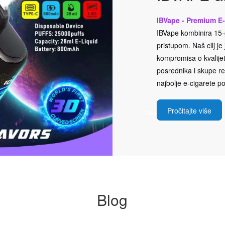
IBVape - Premium E-
IBVape kombinira 15-g
pristupom. Naš cilj j
kompromisa o kvalijeti
posrednika i skupe rek
najbolje e-cigarete po
Pročitajte više
Blog