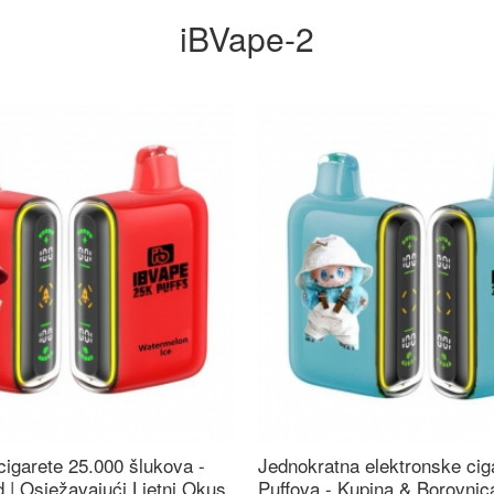
iBVape-2
cigarete 25.000 šlukova -
Jednokratna elektronske cig
 | Osježavajući Ljetni Okus
Puffova - Kupina & Borovni