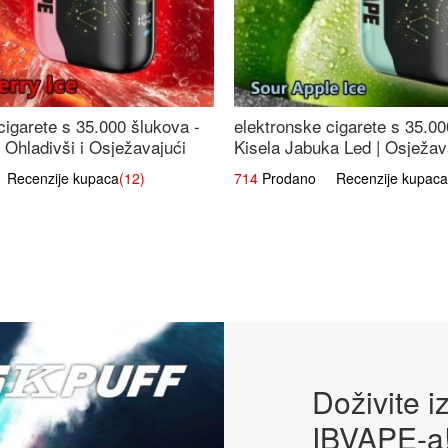
cigarete s 35.000 šlukova -
elektronske cigarete s 35.00
 Ohladivši i Osježavajući
Kisela Jabuka Led | Osježava
Slatki Okus
ecenzije kupaca
(12)
714
Prodano Recenzije kupaca
Doživite 
IBVAPE-a