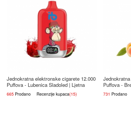
Jednokratna elektronske cigarete 12.000
Jednokratna 
Puffova - Lubenica Sladoled | Ljetna
Puffova - Br
Desertna Aroma
Osježavajuć
665
Prodano Recenzije kupaca
(15)
731
Prodano R