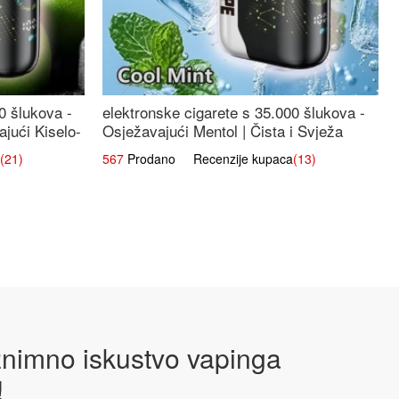
0 šlukova -
elektronske cigarete s 35.000 šlukova -
jući Kiselo-
Osježavajući Mentol | Čista i Svježa
Okus
(21)
567
Prodano Recenzije kupaca
(13)
iznimno iskustvo vapinga
!