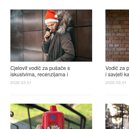
Cjelovit vodič za pušače s
Vodič za p
iskustvima, recenzijama i
i savjeti 
raspravama o e-cigarette na e
elektronsk
2026-03-01
2026-03-01
cigareta forum