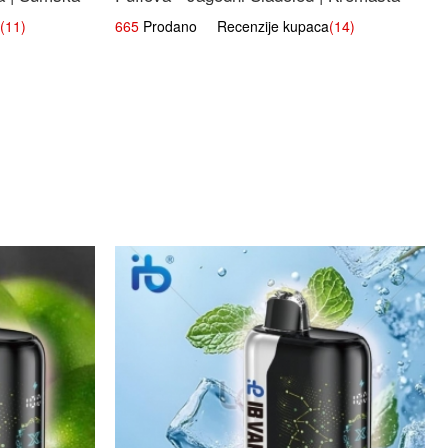
Slatka Okus
(11)
665
Prodano Recenzije kupaca
(14)