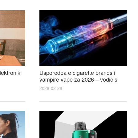
lektronik
Usporedba e cigarette brands i
vampire vape za 2026 – vodič s
 i
recenzijama, okusima i najboljim
2026-02-28
ponudama