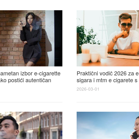
ametan izbor e-cigarette
Praktični vodič 2026 za e
kako postići autentičan
sigara i mtm e cigarete s
e cigarete feel
usporedbom, recenzijama
2026-03-01
savjetima