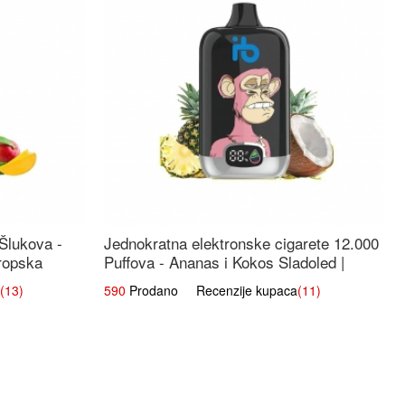
 Šlukova -
Jednokratna elektronske cigarete 12.000
ropska
Puffova - Ananas i Kokos Sladoled |
Tropski Desert
(13)
590
Prodano Recenzije kupaca
(11)