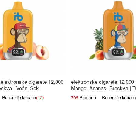
elektronske cigarete 12.000
elektronske cigarete 12.000
eskva i Voćni Sok |
Mango, Ananas, Breskva | T
a Voćna Mješavina
Voćna Mješavina
ecenzije kupaca
(12)
706
Prodano Recenzije kupaca