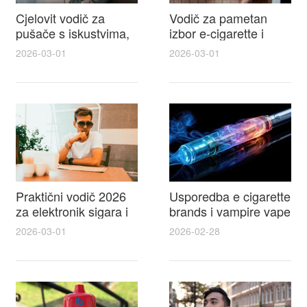
Cjelovit vodič za
Vodič za pametan
pušače s iskustvima,
izbor e-cigarette i
recenzijama i
savjeti kako postići
2026-03-01
2026-03-01
raspravama o e-
autentičan
cigarette na e cigareta
elektronske cigarete
forum
feel
Praktični vodič 2026
Usporedba e cigarette
za elektronik sigara i
brands i vampire vape
mtm e cigarete s
za 2026 – vodič s
2026-03-01
2026-02-28
usporedbom,
recenzijama, okusima
recenzijama i
i najboljim ponudama
savjetima