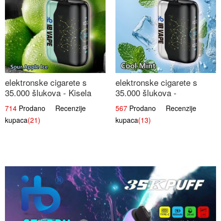
elektronske cigarete s
elektronske cigarete s
35.000 šlukova - Kisela
35.000 šlukova -
Jabuka Led | Osježavajući
Osježavajući Mentol |
714
Prodano Recenzije
567
Prodano Recenzije
Kiselo-Slatki Okus
Čista i Svježa Okus
kupaca
(21)
kupaca
(13)