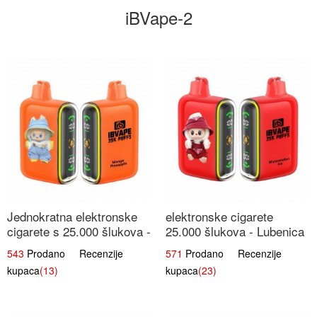
iBVape-2
Jednokratna elektronske
elektronske cigarete
cigarete s 25.000 šlukova -
25.000 šlukova - Lubenica
Mango & Ananas |
Led | Osježavajući Ljetni
543
Prodano Recenzije
571
Prodano Recenzije
Egzotična Voćna
Okus
kupaca
(13)
kupaca
(23)
Mješavina