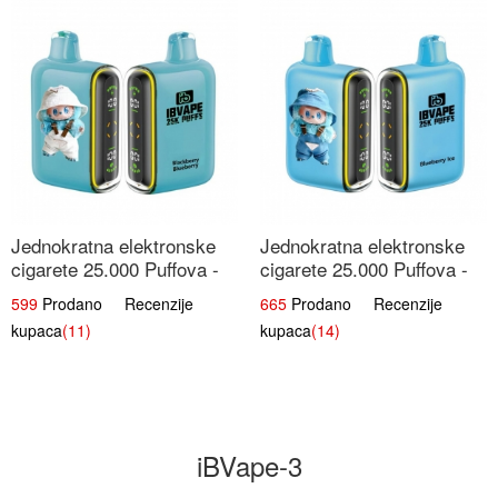
Jednokratna elektronske
Jednokratna elektronske
cigarete 25.000 Puffova -
cigarete 25.000 Puffova -
Kupina & Borovnica |
Jagodni Sladoled |
599
Prodano Recenzije
665
Prodano Recenzije
Šumska Voćna Mješavina
Kremasta Slatka Okus
kupaca
(11)
kupaca
(14)
iBVape-3