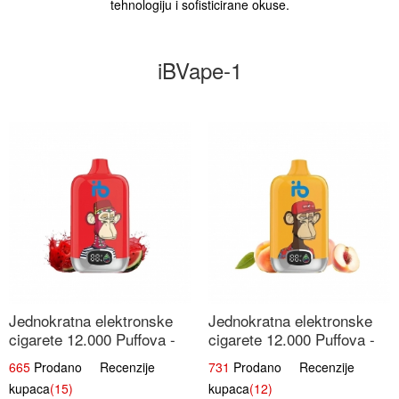
tehnologiju i sofisticirane okuse.
iBVape-1
Jednokratna elektronske
Jednokratna elektronske
cigarete 12.000 Puffova -
cigarete 12.000 Puffova -
Lubenica Sladoled | Ljetna
Breskva i Voćni Sok |
665
Prodano Recenzije
731
Prodano Recenzije
Desertna Aroma
Osježavajuća Voćna
kupaca
(15)
kupaca
(12)
Mješavina