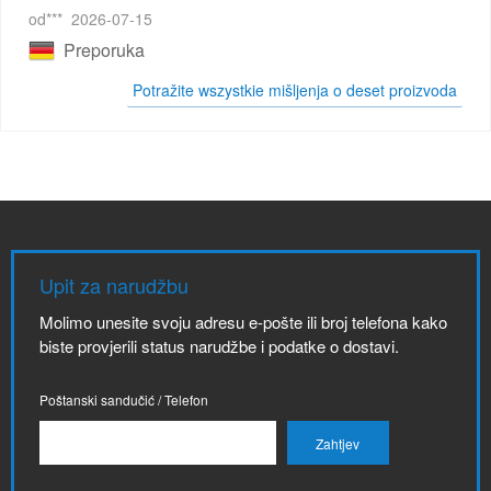
od***
2026-07-15
Preporuka
Potražite wszystkie mišljenja o deset proizvoda
Upit za narudžbu
Molimo unesite svoju adresu e-pošte ili broj telefona kako
biste provjerili status narudžbe i podatke o dostavi.
Poštanski sandučić / Telefon