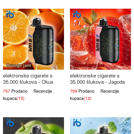
elektronske cigarete s
elektronske cigarete s
35.000 šlukova - Okus
35.000 šlukova - Jagoda
Narančinog Džema |
Led | Ohladivši i
757
Prodano Recenzije
799
Prodano Recenzije
Dugotrajno Iskustvo
Osježavajući Okus
kupaca
(15)
kupaca
(12)