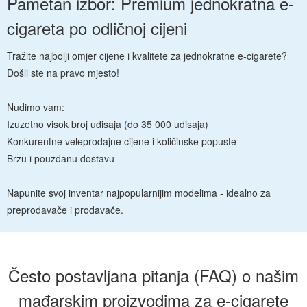
Pametan izbor: Premium jednokratna e-
cigareta po odličnoj cijeni
Tražite najbolji omjer cijene i kvalitete za jednokratne e-cigarete?
Došli ste na pravo mjesto!
Nudimo vam:
Izuzetno visok broj udisaja (do 35 000 udisaja)
Konkurentne veleprodajne cijene i količinske popuste
Brzu i pouzdanu dostavu
Napunite svoj inventar najpopularnijim modelima - idealno za
preprodavače i prodavače.
Često postavljana pitanja (FAQ) o našim
mađarskim proizvodima za e-cigarete