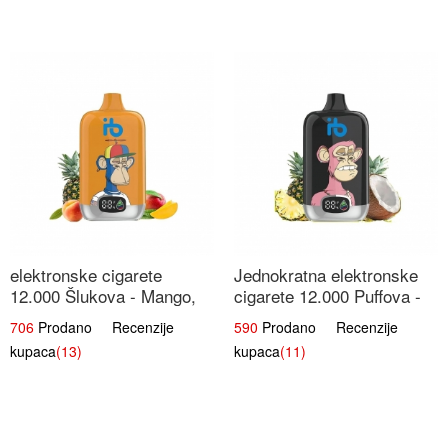
elektronske cigarete
Jednokratna elektronske
12.000 Šlukova - Mango,
cigarete 12.000 Puffova -
Ananas, Breskva | Tropska
Ananas i Kokos Sladoled |
706
Prodano Recenzije
590
Prodano Recenzije
Voćna Mješavina
Tropski Desert
kupaca
(13)
kupaca
(11)