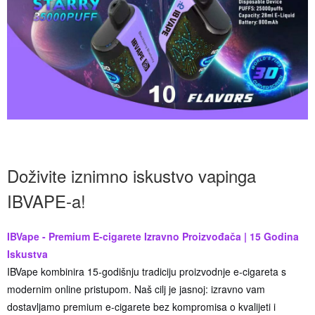
Doživite iznimno iskustvo vapinga
IBVAPE-a!
IBVape - Premium E-cigarete Izravno Proizvođača | 15 Godina
Iskustva
IBVape kombinira 15-godišnju tradiciju proizvodnje e-cigareta s
modernim online pristupom. Naš cilj je jasnoj: izravno vam
dostavljamo premium e-cigarete bez kompromisa o kvalijeti i