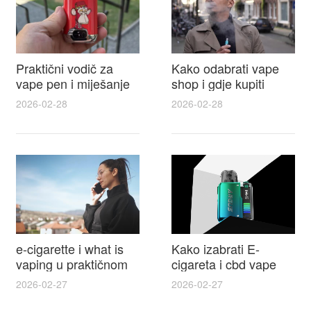
Praktični vodič za
Kako odabrati vape
vape pen i miješanje
shop i gdje kupiti
e tekućina za sigurnije
Disposable Vapes uz
2026-02-28
2026-02-28
punjenje i bolje okuse
najbolje cijene
e-cigarette i what is
Kako izabrati E-
vaping u praktičnom
cigareta i cbd vape
vodiču za početnike i
top modeli sigurnost
2026-02-27
2026-02-27
odgovorne korisnike
praktični savjeti za
kupovinu