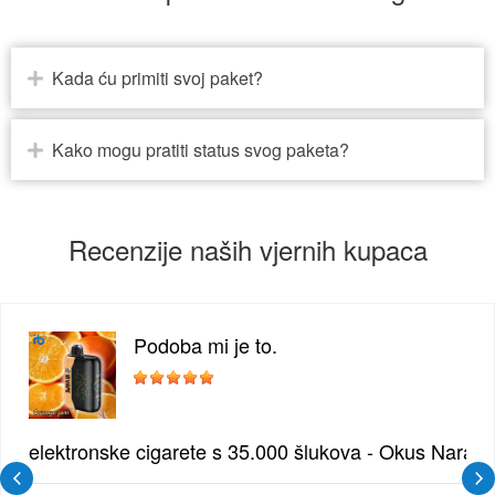
Kada ću primiti svoj paket?
Kako mogu pratiti status svog paketa?
Recenzije naših vjernih kupaca
Podoba mi je to.
žđe | Elegantna Voćna Kombinacija
elektronske cigarete s 35.000 šlukova - Okus Naran