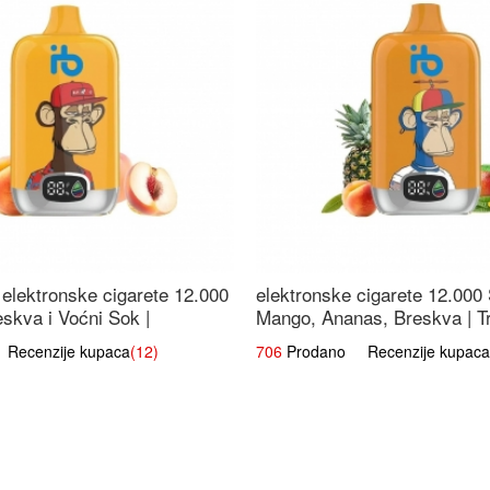
elektronske cigarete 12.000
elektronske cigarete 12.000
eskva i Voćni Sok |
Mango, Ananas, Breskva | T
a Voćna Mješavina
Voćna Mješavina
ecenzije kupaca
(12)
706
Prodano Recenzije kupaca