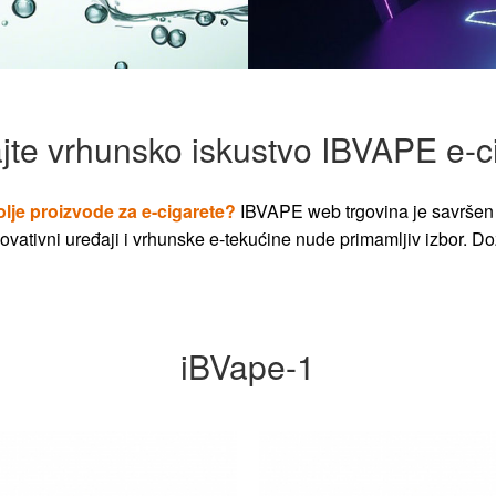
jte vrhunsko iskustvo IBVAPE e-c
olje proizvode za e-cigarete?
IBVAPE web trgovina je savršen 
vativni uređaji i vrhunske e-tekućine nude primamljiv izbor. Dož
iBVape-1