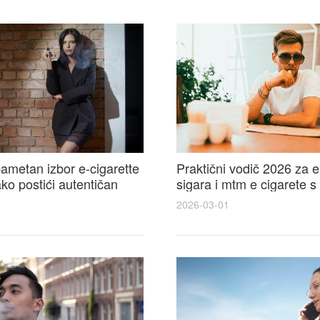
ametan izbor e-cigarette
Praktični vodič 2026 za e
kako postići autentičan
sigara i mtm e cigarete s
e cigarete feel
usporedbom, recenzijama
2026-03-01
savjetima