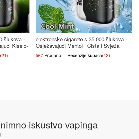
0 šlukova -
elektronske cigarete s 35.000 šlukova -
jući Kiselo-
Osježavajući Mentol | Čista i Svježa
Okus
(21)
567
Prodano Recenzije kupaca
(13)
iznimno iskustvo vapinga
!