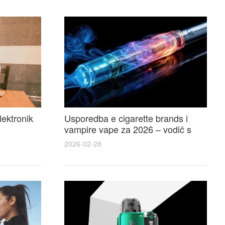
lektronik
Usporedba e cigarette brands i
vampire vape za 2026 – vodič s
 i
recenzijama, okusima i najboljim
2026-02-28
ponudama