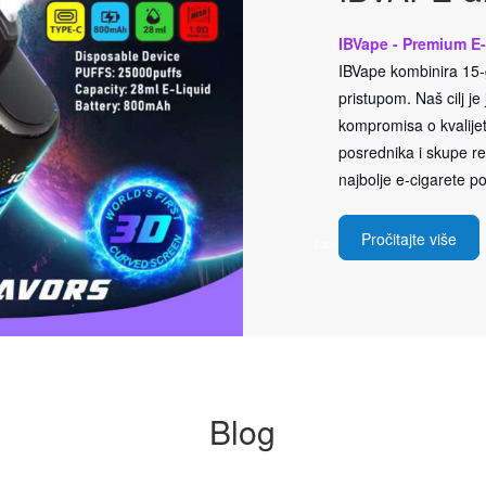
IBVape - Premium E-
IBVape kombinira 15-g
pristupom. Naš cilj j
kompromisa o kvalijeti
posrednika i skupe rek
najbolje e-cigarete po
Pročitajte više
Blog