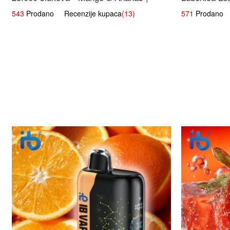
Egzotična Voćna Mješavina
543
Prodano Recenzije kupaca
(13)
571
Prodano R