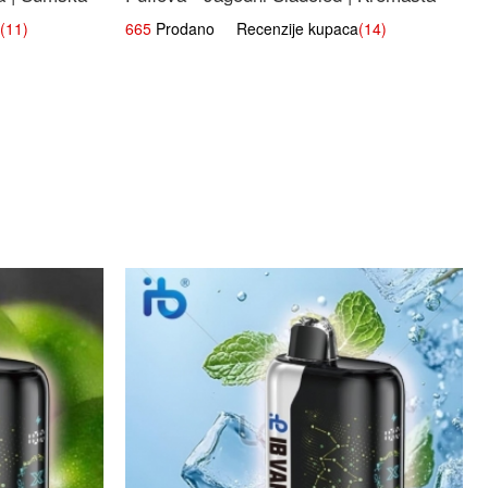
Slatka Okus
(11)
665
Prodano Recenzije kupaca
(14)