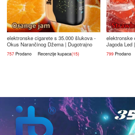
elektronske cigarete s 35.000 šlukova -
elektronske 
Okus Narančinog Džema | Dugotrajno
Jagoda Led |
Iskustvo
Okus
757
Prodano Recenzije kupaca
(15)
799
Prodano R