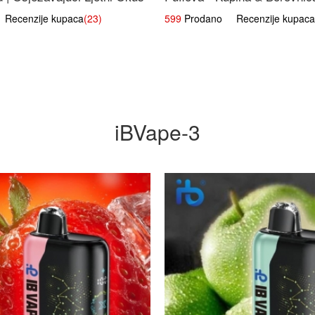
Voćna Mješavina
ecenzije kupaca
(23)
599
Prodano Recenzije kupaca
iBVape-3