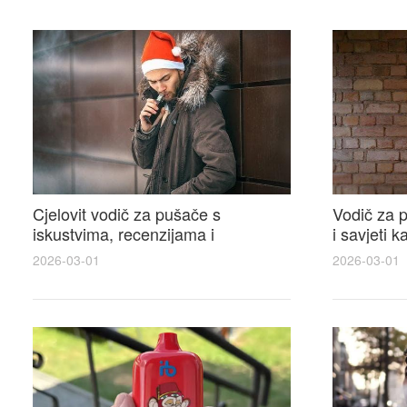
Cjelovit vodič za pušače s
Vodič za p
iskustvima, recenzijama i
i savjeti 
raspravama o e-cigarette na e
elektronsk
2026-03-01
2026-03-01
cigareta forum