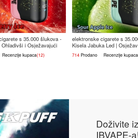
cigarete s 35.000 šlukova -
elektronske cigarete s 35.00
 Ohladivši i Osježavajući
Kisela Jabuka Led | Osježava
Slatki Okus
ecenzije kupaca
(12)
714
Prodano Recenzije kupaca
Doživite 
IBVAPE-a