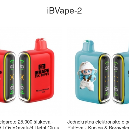
iBVape-2
cigarete 25.000 šlukova -
Jednokratna elektronske cig
 | Osježavajući Ljetni Okus
Puffova - Kupina & Borovni