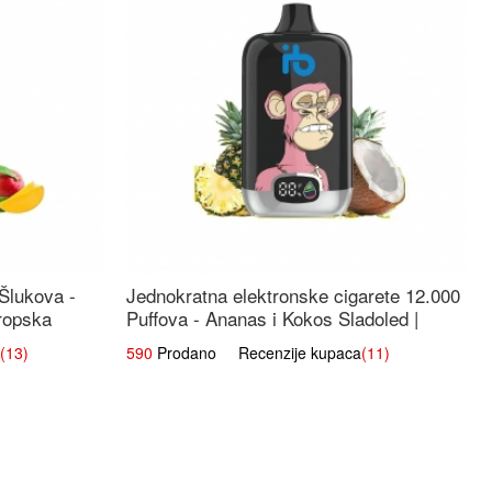
 Šlukova -
Jednokratna elektronske cigarete 12.000
ropska
Puffova - Ananas i Kokos Sladoled |
Tropski Desert
(13)
590
Prodano Recenzije kupaca
(11)