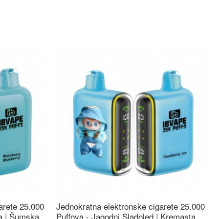
arete 25.000
Jednokratna elektronske cigarete 25.000
ca | Šumska
Puffova - Jagodni Sladoled | Kremasta