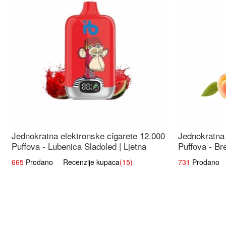
Jednokratna elektronske cigarete 12.000
Jednokratna 
Puffova - Lubenica Sladoled | Ljetna
Puffova - Br
Desertna Aroma
Osježavajuć
665
Prodano Recenzije kupaca
(15)
731
Prodano R