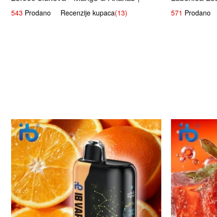
Egzotična Voćna Mješavina
543
Prodano Recenzije kupaca
(13)
571
Prodano R