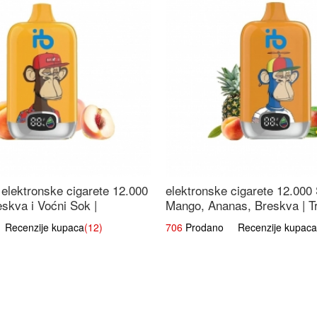
elektronske cigarete 12.000
elektronske cigarete 12.000
eskva i Voćni Sok |
Mango, Ananas, Breskva | T
a Voćna Mješavina
Voćna Mješavina
ecenzije kupaca
(12)
706
Prodano Recenzije kupaca