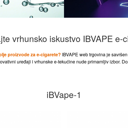
jte vrhunsko iskustvo IBVAPE e-c
olje proizvode za e-cigarete?
IBVAPE web trgovina je savršen 
vativni uređaji i vrhunske e-tekućine nude primamljiv izbor. Dož
iBVape-1