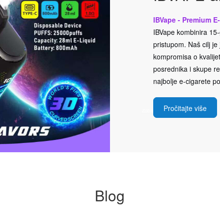
IBVape - Premium E-
IBVape kombinira 15-g
pristupom. Naš cilj j
kompromisa o kvalijeti
posrednika i skupe rek
najbolje e-cigarete po
Pročitajte više
Blog