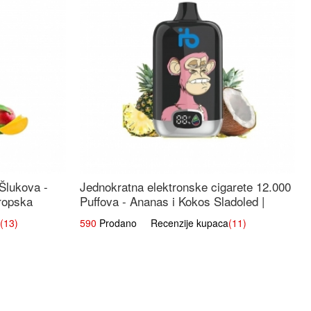
 Šlukova -
Jednokratna elektronske cigarete 12.000
ropska
Puffova - Ananas i Kokos Sladoled |
Tropski Desert
(13)
590
Prodano Recenzije kupaca
(11)