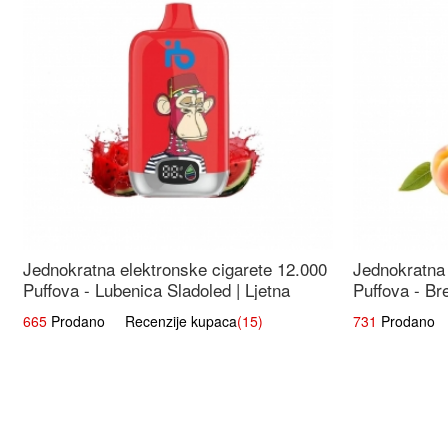
Jednokratna elektronske cigarete 12.000
Jednokratna 
Puffova - Lubenica Sladoled | Ljetna
Puffova - Br
Desertna Aroma
Osježavajuć
665
Prodano Recenzije kupaca
(15)
731
Prodano R