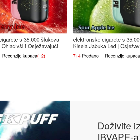
cigarete s 35.000 šlukova -
elektronske cigarete s 35.00
 Ohladivši i Osježavajući
Kisela Jabuka Led | Osježava
Slatki Okus
ecenzije kupaca
(12)
714
Prodano Recenzije kupaca
Doživite 
IBVAPE-a