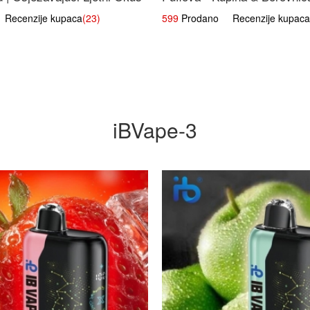
Voćna Mješavina
ecenzije kupaca
(23)
599
Prodano Recenzije kupaca
iBVape-3