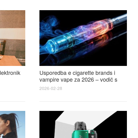
lektronik
Usporedba e cigarette brands i
vampire vape za 2026 – vodič s
 i
recenzijama, okusima i najboljim
2026-02-28
ponudama