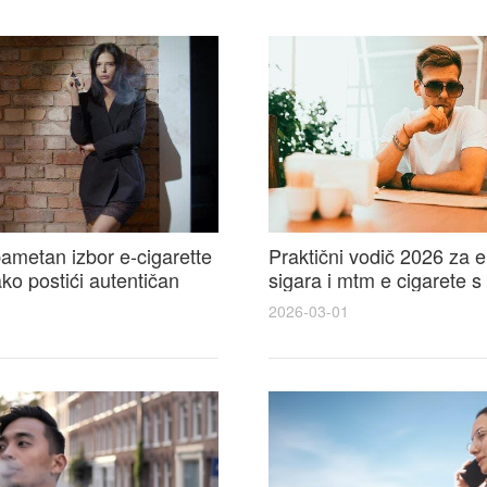
ametan izbor e-cigarette
Praktični vodič 2026 za e
kako postići autentičan
sigara i mtm e cigarete s
e cigarete feel
usporedbom, recenzijama
2026-03-01
savjetima