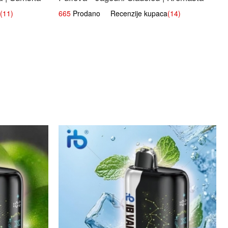
Slatka Okus
(11)
665
Prodano Recenzije kupaca
(14)