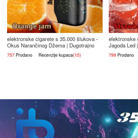
elektronske cigarete s 35.000 šlukova -
elektronske 
Okus Narančinog Džema | Dugotrajno
Jagoda Led |
Iskustvo
Okus
757
Prodano Recenzije kupaca
(15)
799
Prodano R