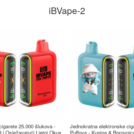
iBVape-2
cigarete 25.000 šlukova -
Jednokratna elektronske cig
 | Osježavajući Ljetni Okus
Puffova - Kupina & Borovni