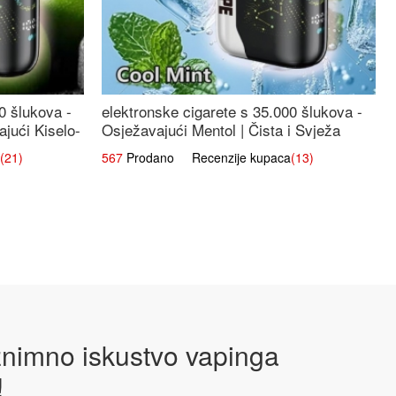
0 šlukova -
elektronske cigarete s 35.000 šlukova -
jući Kiselo-
Osježavajući Mentol | Čista i Svježa
Okus
(21)
567
Prodano Recenzije kupaca
(13)
iznimno iskustvo vapinga
!