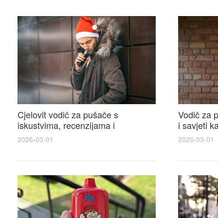
Cjelovit vodič za pušače s
Vodič za p
iskustvima, recenzijama i
i savjeti 
raspravama o e-cigarette na e
elektronsk
2026-03-01
2026-03-01
cigareta forum