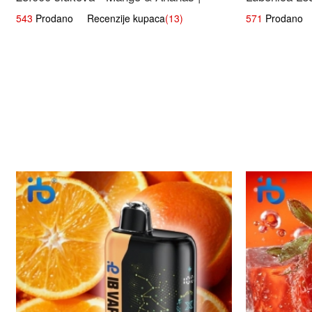
Egzotična Voćna Mješavina
543
Prodano Recenzije kupaca
(13)
571
Prodano R