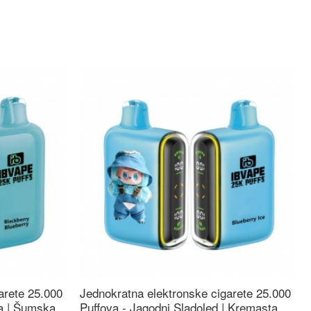
arete 25.000
Jednokratna elektronske cigarete 25.000
ca | Šumska
Puffova - Jagodni Sladoled | Kremasta