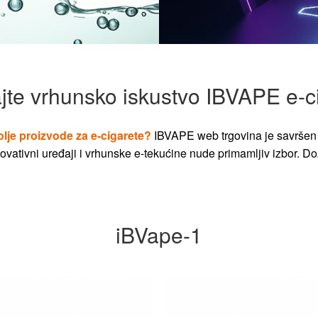
jte vrhunsko iskustvo IBVAPE e-c
olje proizvode za e-cigarete?
IBVAPE web trgovina je savršen 
vativni uređaji i vrhunske e-tekućine nude primamljiv izbor. Dož
iBVape-1