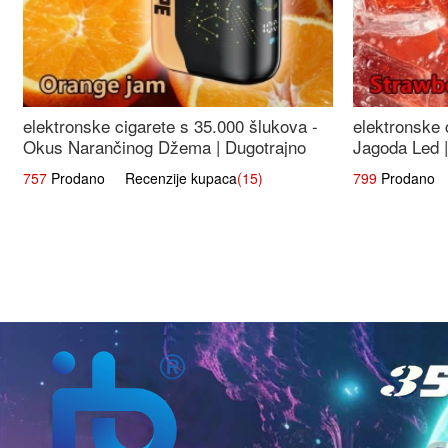
elektronske cigarete s 35.000 šlukova -
elektronske 
Okus Narančinog Džema | Dugotrajno
Jagoda Led |
Iskustvo
Okus
757
Prodano Recenzije kupaca
(15)
799
Prodano R