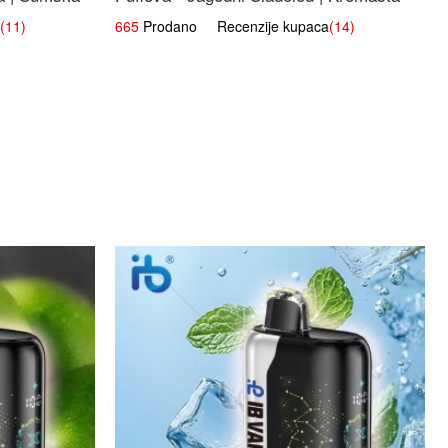
Slatka Okus
(11)
665
Prodano Recenzije kupaca
(14)