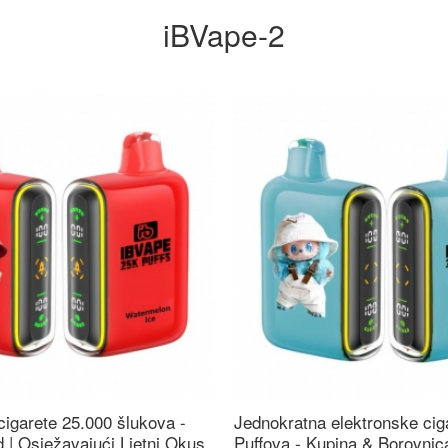
iBVape-2
cigarete 25.000 šlukova -
Jednokratna elektronske cig
 | Osježavajući Ljetni Okus
Puffova - Kupina & Borovni