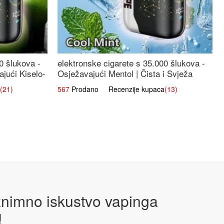
0 šlukova -
elektronske cigarete s 35.000 šlukova -
jući Kiselo-
Osježavajući Mentol | Čista i Svježa
Okus
(21)
567
Prodano Recenzije kupaca
(13)
iznimno iskustvo vapinga
!