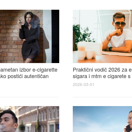
ametan izbor e-cigarette
Praktični vodič 2026 za e
kako postići autentičan
sigara i mtm e cigarete s
e cigarete feel
usporedbom, recenzijama
2026-03-01
savjetima