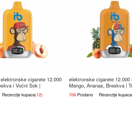
elektronske cigarete 12.000
elektronske cigarete 12.000
eskva i Voćni Sok |
Mango, Ananas, Breskva | T
a Voćna Mješavina
Voćna Mješavina
ecenzije kupaca
(12)
706
Prodano Recenzije kupaca