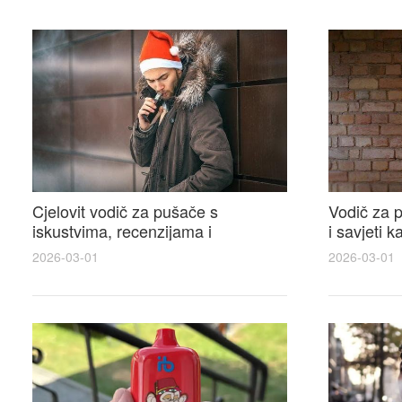
Cjelovit vodič za pušače s
Vodič za p
iskustvima, recenzijama i
i savjeti 
raspravama o e-cigarette na e
elektronsk
2026-03-01
2026-03-01
cigareta forum