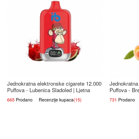
Jednokratna elektronske cigarete 12.000
Jednokratna 
Puffova - Lubenica Sladoled | Ljetna
Puffova - Br
Desertna Aroma
Osježavajuć
665
Prodano Recenzije kupaca
(15)
731
Prodano R