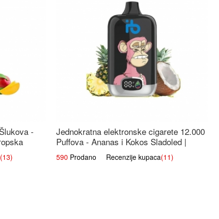
 Šlukova -
Jednokratna elektronske cigarete 12.000
ropska
Puffova - Ananas i Kokos Sladoled |
Tropski Desert
(13)
590
Prodano Recenzije kupaca
(11)