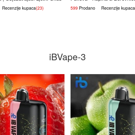
Voćna Mješavina
ecenzije kupaca
(23)
599
Prodano Recenzije kupaca
iBVape-3