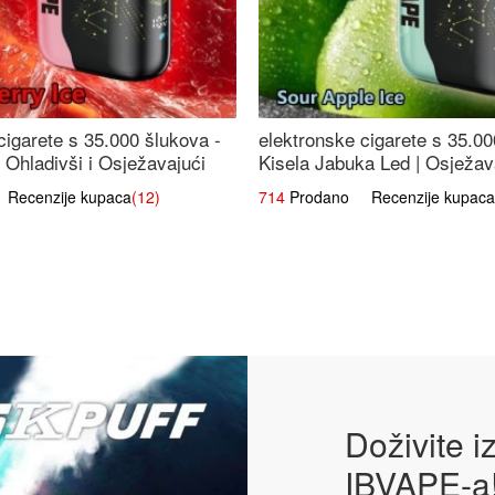
cigarete s 35.000 šlukova -
elektronske cigarete s 35.00
 Ohladivši i Osježavajući
Kisela Jabuka Led | Osježava
Slatki Okus
ecenzije kupaca
(12)
714
Prodano Recenzije kupaca
Doživite 
IBVAPE-a