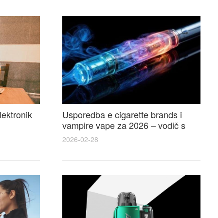
lektronik
Usporedba e cigarette brands i
vampire vape za 2026 – vodič s
 i
recenzijama, okusima i najboljim
2026-02-28
ponudama