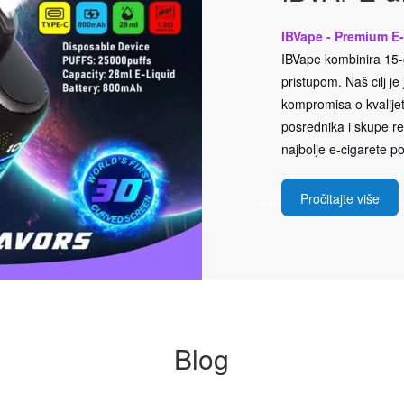
IBVape - Premium E-
IBVape kombinira 15-g
pristupom. Naš cilj j
kompromisa o kvalijeti
posrednika i skupe rek
najbolje e-cigarete po
Pročitajte više
Blog