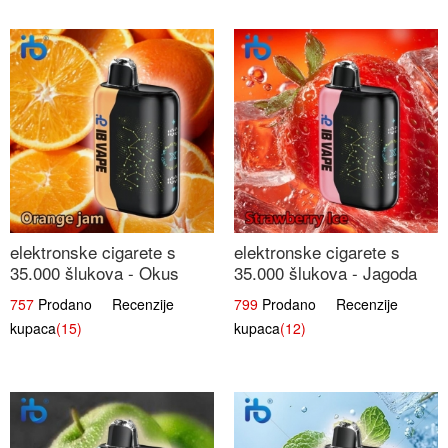
elektronske cigarete s
elektronske cigarete s
35.000 šlukova - Okus
35.000 šlukova - Jagoda
Narančinog Džema |
Led | Ohladivši i
757
Prodano Recenzije
799
Prodano Recenzije
Dugotrajno Iskustvo
Osježavajući Okus
kupaca
(15)
kupaca
(12)