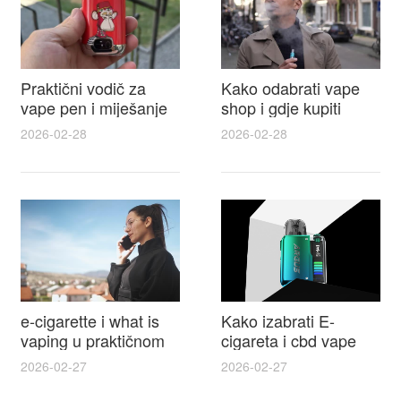
Praktični vodič za
Kako odabrati vape
vape pen i miješanje
shop i gdje kupiti
e tekućina za sigurnije
Disposable Vapes uz
2026-02-28
2026-02-28
punjenje i bolje okuse
najbolje cijene
e-cigarette i what is
Kako izabrati E-
vaping u praktičnom
cigareta i cbd vape
vodiču za početnike i
top modeli sigurnost
2026-02-27
2026-02-27
odgovorne korisnike
praktični savjeti za
kupovinu