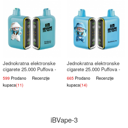
Jednokratna elektronske
Jednokratna elektronske
cigarete 25.000 Puffova -
cigarete 25.000 Puffova -
Kupina & Borovnica |
Jagodni Sladoled |
599
Prodano Recenzije
665
Prodano Recenzije
Šumska Voćna Mješavina
Kremasta Slatka Okus
kupaca
(11)
kupaca
(14)
iBVape-3