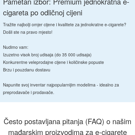
Pametan izbor: Premium jednokratna e-
cigareta po odličnoj cijeni
Tražite najbolji omjer cijene i kvalitete za jednokratne e-cigarete?
Došli ste na pravo mjesto!
Nudimo vam:
Izuzetno visok broj udisaja (do 35 000 udisaja)
Konkurentne veleprodajne cijene i količinske popuste
Brzu i pouzdanu dostavu
Napunite svoj inventar najpopularnijim modelima - idealno za
preprodavače i prodavače.
Često postavljana pitanja (FAQ) o našim
mađarskim proizvodima za e-cigarete