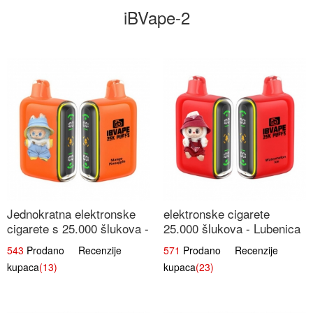
iBVape-2
Jednokratna elektronske
elektronske cigarete
cigarete s 25.000 šlukova -
25.000 šlukova - Lubenica
Mango & Ananas |
Led | Osježavajući Ljetni
543
Prodano Recenzije
571
Prodano Recenzije
Egzotična Voćna
Okus
kupaca
(13)
kupaca
(23)
Mješavina