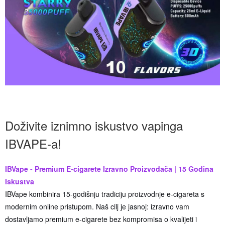
Doživite iznimno iskustvo vapinga
IBVAPE-a!
IBVape - Premium E-cigarete Izravno Proizvođača | 15 Godina
Iskustva
IBVape kombinira 15-godišnju tradiciju proizvodnje e-cigareta s
modernim online pristupom. Naš cilj je jasnoj: izravno vam
dostavljamo premium e-cigarete bez kompromisa o kvalijeti i