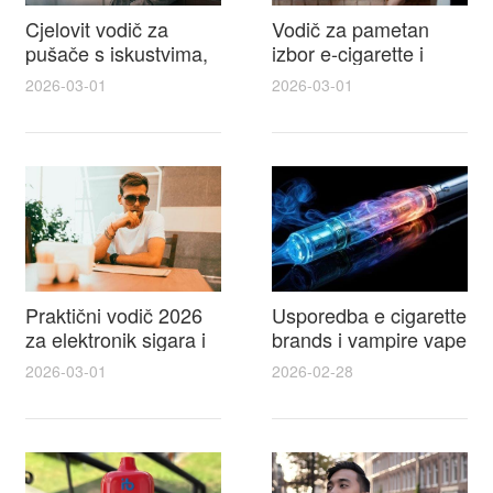
Cjelovit vodič za
Vodič za pametan
pušače s iskustvima,
izbor e-cigarette i
recenzijama i
savjeti kako postići
2026-03-01
2026-03-01
raspravama o e-
autentičan
cigarette na e cigareta
elektronske cigarete
forum
feel
Praktični vodič 2026
Usporedba e cigarette
za elektronik sigara i
brands i vampire vape
mtm e cigarete s
za 2026 – vodič s
2026-03-01
2026-02-28
usporedbom,
recenzijama, okusima
recenzijama i
i najboljim ponudama
savjetima