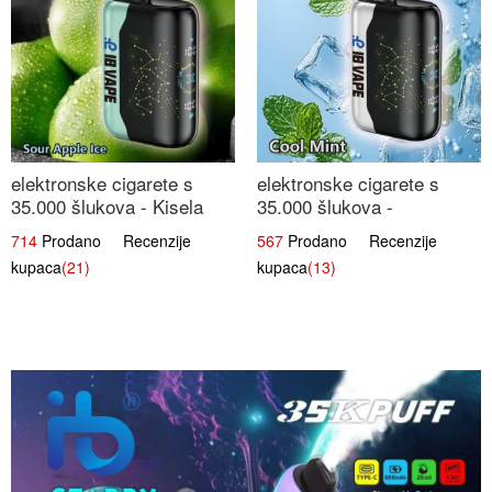
elektronske cigarete s
elektronske cigarete s
35.000 šlukova - Kisela
35.000 šlukova -
Jabuka Led | Osježavajući
Osježavajući Mentol |
714
Prodano Recenzije
567
Prodano Recenzije
Kiselo-Slatki Okus
Čista i Svježa Okus
kupaca
(21)
kupaca
(13)