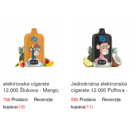
elektronske cigarete
Jednokratna elektronske
12.000 Šlukova - Mango,
cigarete 12.000 Puffova -
Ananas, Breskva | Tropska
Ananas i Kokos Sladoled |
706
Prodano Recenzije
590
Prodano Recenzije
Voćna Mješavina
Tropski Desert
kupaca
(13)
kupaca
(11)