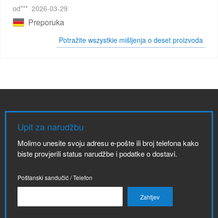
od***
2026-03-29
Preporuka
Potražite wszystkie mišljenja o deset proizvoda
Upit za narudžbu
Molimo unesite svoju adresu e-pošte ili broj telefona kako
biste provjerili status narudžbe i podatke o dostavi.
Poštanski sandučić / Telefon