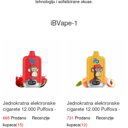
tehnologiju i sofisticirane okuse.
iBVape-1
Jednokratna elektronske
Jednokratna elektronske
cigarete 12.000 Puffova -
cigarete 12.000 Puffova -
Lubenica Sladoled | Ljetna
Breskva i Voćni Sok |
665
Prodano Recenzije
731
Prodano Recenzije
Desertna Aroma
Osježavajuća Voćna
kupaca
(15)
kupaca
(12)
Mješavina