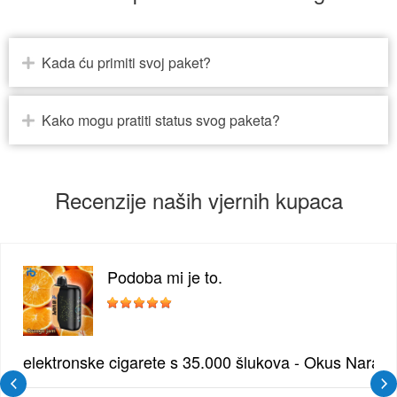
Kada ću primiti svoj paket?
Kako mogu pratiti status svog paketa?
Recenzije naših vjernih kupaca
Podoba mi je to.
žđe | Elegantna Voćna Kombinacija
elektronske cigarete s 35.000 šlukova - Okus Naran