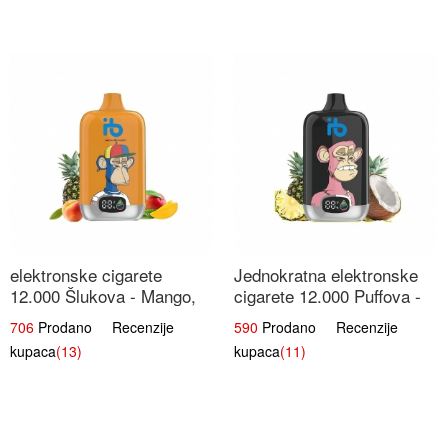
elektronske cigarete
Jednokratna elektronske
12.000 Šlukova - Mango,
cigarete 12.000 Puffova -
Ananas, Breskva | Tropska
Ananas i Kokos Sladoled |
706
Prodano Recenzije
590
Prodano Recenzije
Voćna Mješavina
Tropski Desert
kupaca
(13)
kupaca
(11)