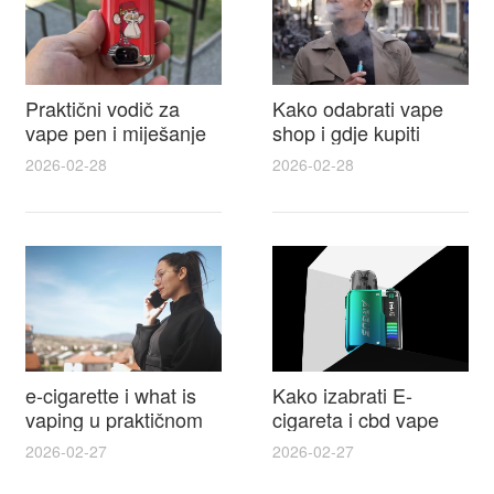
Praktični vodič za
Kako odabrati vape
vape pen i miješanje
shop i gdje kupiti
e tekućina za sigurnije
Disposable Vapes uz
2026-02-28
2026-02-28
punjenje i bolje okuse
najbolje cijene
e-cigarette i what is
Kako izabrati E-
vaping u praktičnom
cigareta i cbd vape
vodiču za početnike i
top modeli sigurnost
2026-02-27
2026-02-27
odgovorne korisnike
praktični savjeti za
kupovinu