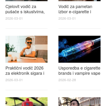
Cjelovit vodič za
Vodič za pametan
pušače s iskustvima,
izbor e-cigarette i
recenzijama i
savjeti kako postići
2026-03-01
2026-03-01
raspravama o e-
autentičan
cigarette na e cigareta
elektronske cigarete
forum
feel
Praktični vodič 2026
Usporedba e cigarette
za elektronik sigara i
brands i vampire vape
mtm e cigarete s
za 2026 – vodič s
2026-03-01
2026-02-28
usporedbom,
recenzijama, okusima
recenzijama i
i najboljim ponudama
savjetima