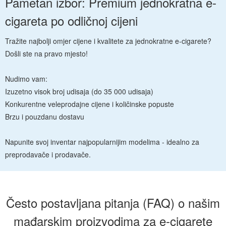
Pametan izbor: Premium jednokratna e-
cigareta po odličnoj cijeni
Tražite najbolji omjer cijene i kvalitete za jednokratne e-cigarete?
Došli ste na pravo mjesto!
Nudimo vam:
Izuzetno visok broj udisaja (do 35 000 udisaja)
Konkurentne veleprodajne cijene i količinske popuste
Brzu i pouzdanu dostavu
Napunite svoj inventar najpopularnijim modelima - idealno za
preprodavače i prodavače.
Često postavljana pitanja (FAQ) o našim
mađarskim proizvodima za e-cigarete