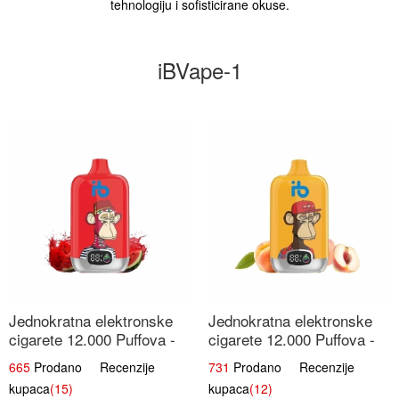
tehnologiju i sofisticirane okuse.
iBVape-1
Jednokratna elektronske
Jednokratna elektronske
cigarete 12.000 Puffova -
cigarete 12.000 Puffova -
Lubenica Sladoled | Ljetna
Breskva i Voćni Sok |
665
Prodano Recenzije
731
Prodano Recenzije
Desertna Aroma
Osježavajuća Voćna
kupaca
(15)
kupaca
(12)
Mješavina