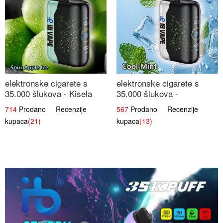
elektronske cigarete s
elektronske cigarete s
35.000 šlukova - Kisela
35.000 šlukova -
Jabuka Led | Osježavajući
Osježavajući Mentol |
714
Prodano Recenzije
567
Prodano Recenzije
Kiselo-Slatki Okus
Čista i Svježa Okus
kupaca
(21)
kupaca
(13)