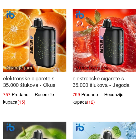
elektronske cigarete s
elektronske cigarete s
35.000 šlukova - Okus
35.000 šlukova - Jagoda
Narančinog Džema |
Led | Ohladivši i
757
Prodano Recenzije
799
Prodano Recenzije
Dugotrajno Iskustvo
Osježavajući Okus
kupaca
(15)
kupaca
(12)