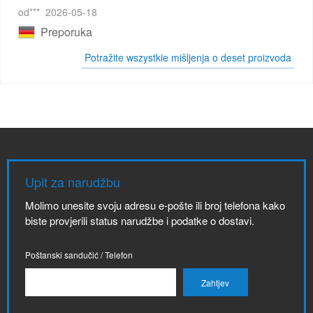
od***
2026-05-18
Preporuka
Potražite wszystkie mišljenja o deset proizvoda
Upit za narudžbu
Molimo unesite svoju adresu e-pošte ili broj telefona kako
biste provjerili status narudžbe i podatke o dostavi.
Poštanski sandučić / Telefon