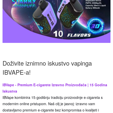
Doživite iznimno iskustvo vapinga
IBVAPE-a!
IBVape - Premium E-cigarete Izravno Proizvođača | 15 Godina
Iskustva
IBVape kombinira 15-godišnju tradiciju proizvodnje e-cigareta s
modernim online pristupom. Naš cilj je jasnoj: izravno vam
dostavljamo premium e-cigarete bez kompromisa o kvalijeti i