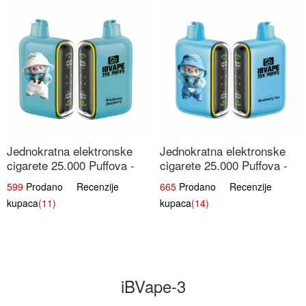
Jednokratna elektronske
Jednokratna elektronske
cigarete 25.000 Puffova -
cigarete 25.000 Puffova -
Kupina & Borovnica |
Jagodni Sladoled |
599
Prodano Recenzije
665
Prodano Recenzije
Šumska Voćna Mješavina
Kremasta Slatka Okus
kupaca
(11)
kupaca
(14)
iBVape-3