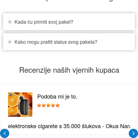
Kada ću primiti svoj paket?
Kako mogu pratiti status svog paketa?
Recenzije naših vjernih kupaca
Podoba mi je to.
žđe | Elegantna Voćna Kombinacija
elektronske cigarete s 35.000 šlukova - Okus Naran