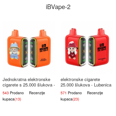
iBVape-2
Jednokratna elektronske
elektronske cigarete
cigarete s 25.000 šlukova -
25.000 šlukova - Lubenica
Mango & Ananas |
Led | Osježavajući Ljetni
543
Prodano Recenzije
571
Prodano Recenzije
Egzotična Voćna
Okus
kupaca
(13)
kupaca
(23)
Mješavina