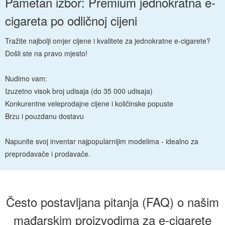
Pametan izbor: Premium jednokratna e-
cigareta po odličnoj cijeni
Tražite najbolji omjer cijene i kvalitete za jednokratne e-cigarete?
Došli ste na pravo mjesto!
Nudimo vam:
Izuzetno visok broj udisaja (do 35 000 udisaja)
Konkurentne veleprodajne cijene i količinske popuste
Brzu i pouzdanu dostavu
Napunite svoj inventar najpopularnijim modelima - idealno za
preprodavače i prodavače.
Često postavljana pitanja (FAQ) o našim
mađarskim proizvodima za e-cigarete