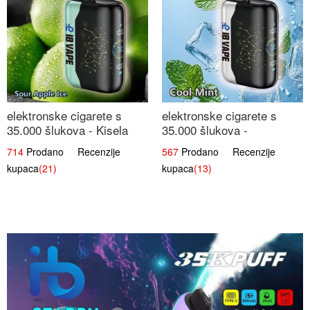
elektronske cigarete s
elektronske cigarete s
35.000 šlukova - Kisela
35.000 šlukova -
Jabuka Led | Osježavajući
Osježavajući Mentol |
714
Prodano Recenzije
567
Prodano Recenzije
Kiselo-Slatki Okus
Čista i Svježa Okus
kupaca
(21)
kupaca
(13)