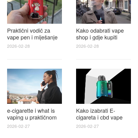
Praktični vodič za
Kako odabrati vape
vape pen i miješanje
shop i gdje kupiti
e tekućina za sigurnije
Disposable Vapes uz
2026-02-28
2026-02-28
punjenje i bolje okuse
najbolje cijene
e-cigarette i what is
Kako izabrati E-
vaping u praktičnom
cigareta i cbd vape
vodiču za početnike i
top modeli sigurnost
2026-02-27
2026-02-27
odgovorne korisnike
praktični savjeti za
kupovinu