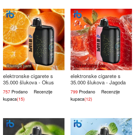
elektronske cigarete s
elektronske cigarete s
35.000 šlukova - Okus
35.000 šlukova - Jagoda
Narančinog Džema |
Led | Ohladivši i
757
Prodano Recenzije
799
Prodano Recenzije
Dugotrajno Iskustvo
Osježavajući Okus
kupaca
(15)
kupaca
(12)