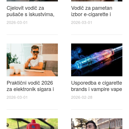
Cjelovit vodič za
Vodič za pametan
pušače s iskustvima,
izbor e-cigarette i
recenzijama i
savjeti kako postići
2026-03-01
2026-03-01
raspravama o e-
autentičan
cigarette na e cigareta
elektronske cigarete
forum
feel
Praktični vodič 2026
Usporedba e cigarette
za elektronik sigara i
brands i vampire vape
mtm e cigarete s
za 2026 – vodič s
2026-03-01
2026-02-28
usporedbom,
recenzijama, okusima
recenzijama i
i najboljim ponudama
savjetima