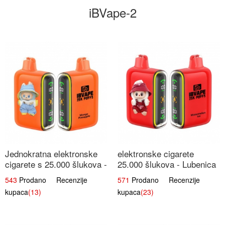
iBVape-2
Jednokratna elektronske
elektronske cigarete
cigarete s 25.000 šlukova -
25.000 šlukova - Lubenica
Mango & Ananas |
Led | Osježavajući Ljetni
543
Prodano Recenzije
571
Prodano Recenzije
Egzotična Voćna
Okus
kupaca
(13)
kupaca
(23)
Mješavina