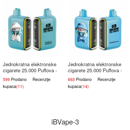
Jednokratna elektronske
Jednokratna elektronske
cigarete 25.000 Puffova -
cigarete 25.000 Puffova -
Kupina & Borovnica |
Jagodni Sladoled |
599
Prodano Recenzije
665
Prodano Recenzije
Šumska Voćna Mješavina
Kremasta Slatka Okus
kupaca
(11)
kupaca
(14)
iBVape-3