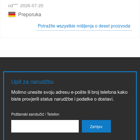
od***
2026-07-20
Preporuka
Potražite wszystkie mišljenja o deset proizvoda
Upit za narudžbu
Molimo unesite svoju adresu e-pošte ili broj telefona kako
biste provjerili status narudžbe i podatke o dostavi.
Poštanski sandučić / Telefon