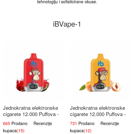
tehnologiju i sofisticirane okuse.
iBVape-1
Jednokratna elektronske
Jednokratna elektronske
cigarete 12.000 Puffova -
cigarete 12.000 Puffova -
Lubenica Sladoled | Ljetna
Breskva i Voćni Sok |
665
Prodano Recenzije
731
Prodano Recenzije
Desertna Aroma
Osježavajuća Voćna
kupaca
(15)
kupaca
(12)
Mješavina