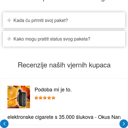
Kada ću primiti svoj paket?
Kako mogu pratiti status svog paketa?
Recenzije naših vjernih kupaca
Podoba mi je to.
žđe | Elegantna Voćna Kombinacija
elektronske cigarete s 35.000 šlukova - Okus Naran