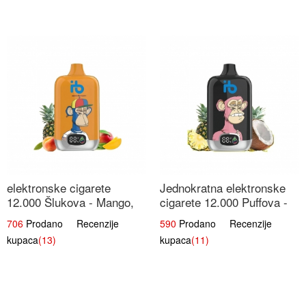
elektronske cigarete
Jednokratna elektronske
12.000 Šlukova - Mango,
cigarete 12.000 Puffova -
Ananas, Breskva | Tropska
Ananas i Kokos Sladoled |
706
Prodano Recenzije
590
Prodano Recenzije
Voćna Mješavina
Tropski Desert
kupaca
(13)
kupaca
(11)