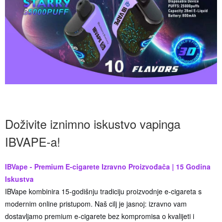
Doživite iznimno iskustvo vapinga
IBVAPE-a!
IBVape - Premium E-cigarete Izravno Proizvođača | 15 Godina
Iskustva
IBVape kombinira 15-godišnju tradiciju proizvodnje e-cigareta s
modernim online pristupom. Naš cilj je jasnoj: izravno vam
dostavljamo premium e-cigarete bez kompromisa o kvalijeti i