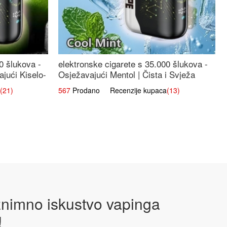
0 šlukova -
elektronske cigarete s 35.000 šlukova -
jući Kiselo-
Osježavajući Mentol | Čista i Svježa
Okus
(21)
567
Prodano Recenzije kupaca
(13)
iznimno iskustvo vapinga
!