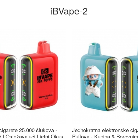
iBVape-2
cigarete 25.000 šlukova -
Jednokratna elektronske cig
 | Osježavajući Ljetni Okus
Puffova - Kupina & Borovni