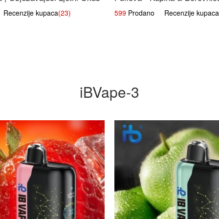
Voćna Mješavina
ecenzije kupaca
(23)
599
Prodano Recenzije kupaca
iBVape-3