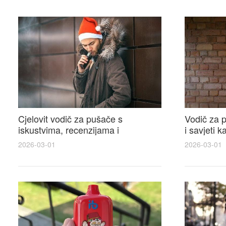
Cjelovit vodič za pušače s
Vodič za p
iskustvima, recenzijama i
i savjeti 
raspravama o e-cigarette na e
elektronsk
2026-03-01
2026-03-01
cigareta forum