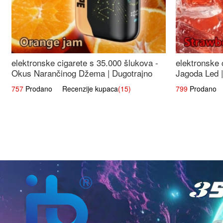
elektronske cigarete s 35.000 šlukova -
elektronske 
Okus Narančinog Džema | Dugotrajno
Jagoda Led |
Iskustvo
Okus
757
Prodano Recenzije kupaca
(15)
799
Prodano R