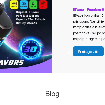
IBVape - Premium E-
IBVape kombinira 15-g
pristupom. Naš cilj j
kompromisa o kvalijeti
posrednika i skupe rek
najbolje e-cigarete po
Pročitajte više
Blog