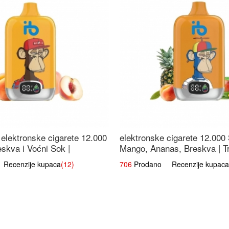
elektronske cigarete 12.000
elektronske cigarete 12.000
eskva i Voćni Sok |
Mango, Ananas, Breskva | T
a Voćna Mješavina
Voćna Mješavina
ecenzije kupaca
(12)
706
Prodano Recenzije kupaca