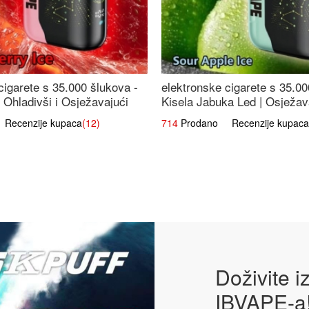
cigarete s 35.000 šlukova -
elektronske cigarete s 35.00
 Ohladivši i Osježavajući
Kisela Jabuka Led | Osježava
Slatki Okus
ecenzije kupaca
(12)
714
Prodano Recenzije kupaca
Doživite 
IBVAPE-a