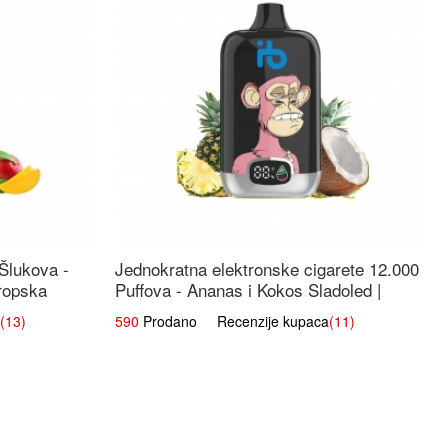
 Šlukova -
Jednokratna elektronske cigarete 12.000
ropska
Puffova - Ananas i Kokos Sladoled |
Tropski Desert
(13)
590
Prodano Recenzije kupaca
(11)