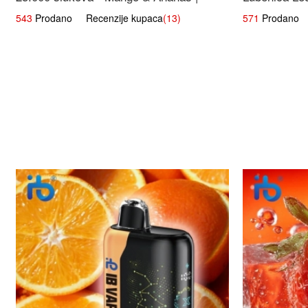
Egzotična Voćna Mješavina
543
Prodano Recenzije kupaca
(13)
571
Prodano R