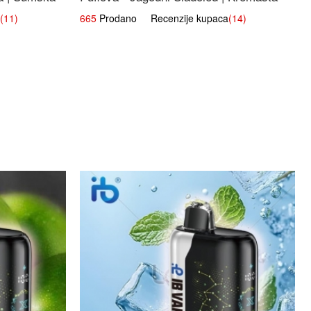
Slatka Okus
(11)
665
Prodano Recenzije kupaca
(14)