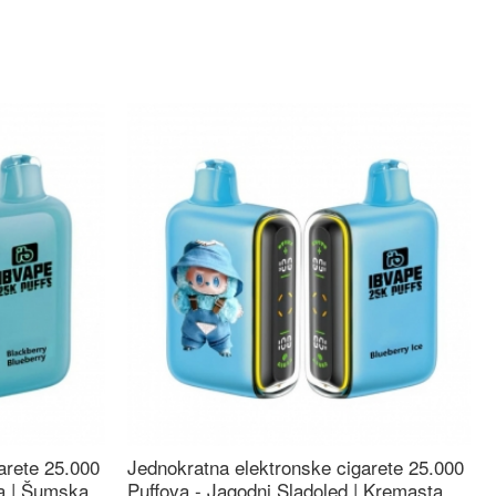
arete 25.000
Jednokratna elektronske cigarete 25.000
ca | Šumska
Puffova - Jagodni Sladoled | Kremasta