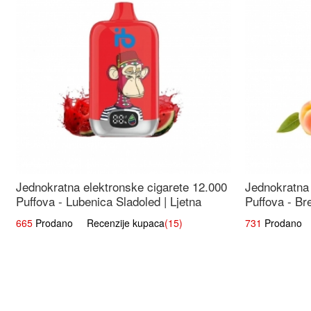
Jednokratna elektronske cigarete 12.000
Jednokratna 
Puffova - Lubenica Sladoled | Ljetna
Puffova - Br
Desertna Aroma
Osježavajuć
665
Prodano Recenzije kupaca
(15)
731
Prodano R