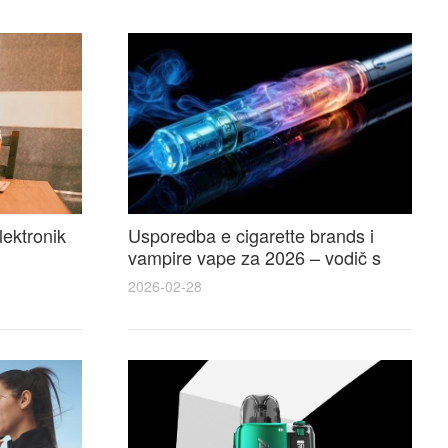
lektronik
Usporedba e cigarette brands i
vampire vape za 2026 – vodič s
 i
recenzijama, okusima i najboljim
2026-02-28
ponudama