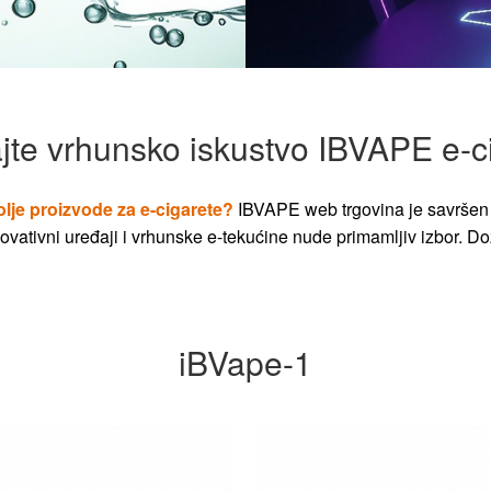
jte vrhunsko iskustvo IBVAPE e-c
olje proizvode za e-cigarete?
IBVAPE web trgovina je savršen 
vativni uređaji i vrhunske e-tekućine nude primamljiv izbor. Dož
iBVape-1