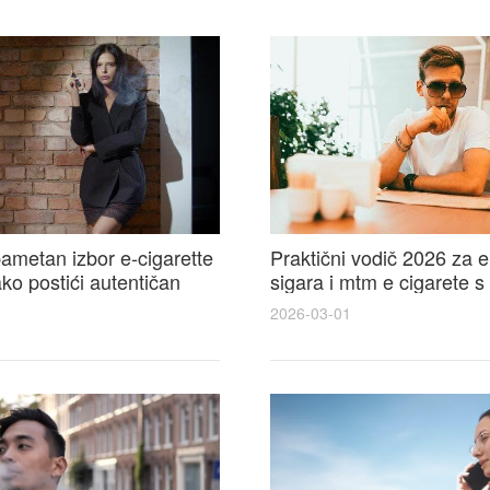
ametan izbor e-cigarette
Praktični vodič 2026 za e
kako postići autentičan
sigara i mtm e cigarete s
e cigarete feel
usporedbom, recenzijama
2026-03-01
savjetima