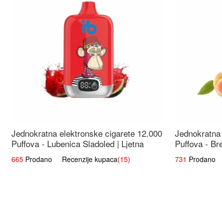
Jednokratna elektronske cigarete 12.000
Jednokratna 
Puffova - Lubenica Sladoled | Ljetna
Puffova - Br
Desertna Aroma
Osježavajuć
665
Prodano Recenzije kupaca
(15)
731
Prodano R