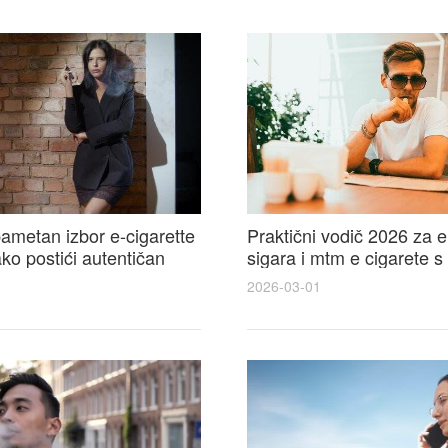
ametan izbor e-cigarette
Praktični vodič 2026 za e
kako postići autentičan
sigara i mtm e cigarete s
e cigarete feel
usporedbom, recenzijama
2026-03-01
savjetima