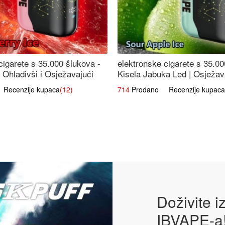
cigarete s 35.000 šlukova -
elektronske cigarete s 35.00
 Ohladivši i Osježavajući
Kisela Jabuka Led | Osježava
Slatki Okus
ecenzije kupaca
(12)
714
Prodano Recenzije kupaca
Doživite 
IBVAPE-a