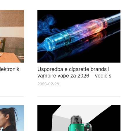
lektronik
Usporedba e cigarette brands i
vampire vape za 2026 – vodič s
 i
recenzijama, okusima i najboljim
2026-02-28
ponudama