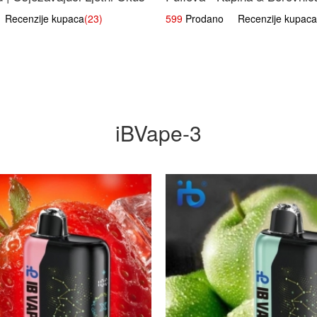
Voćna Mješavina
ecenzije kupaca
(23)
599
Prodano Recenzije kupaca
iBVape-3