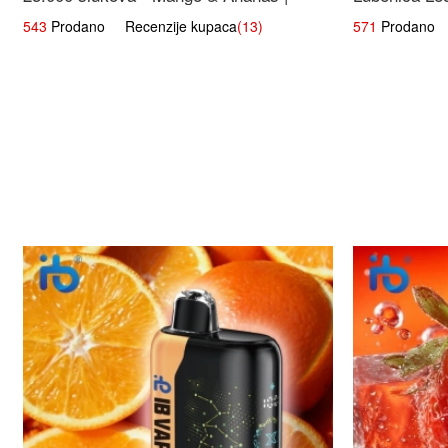
Egzotična Voćna Mješavina
543
Prodano Recenzije kupaca
(13)
571
Prodano R