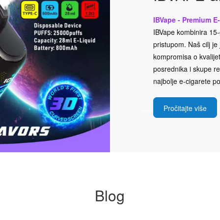
IBVape - Premium E-
IBVape kombinira 15-g
pristupom. Naš cilj j
kompromisa o kvalijeti
posrednika i skupe rek
najbolje e-cigarete po
Pročitajte više
Blog