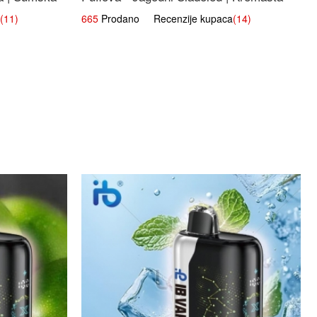
Slatka Okus
(11)
665
Prodano Recenzije kupaca
(14)