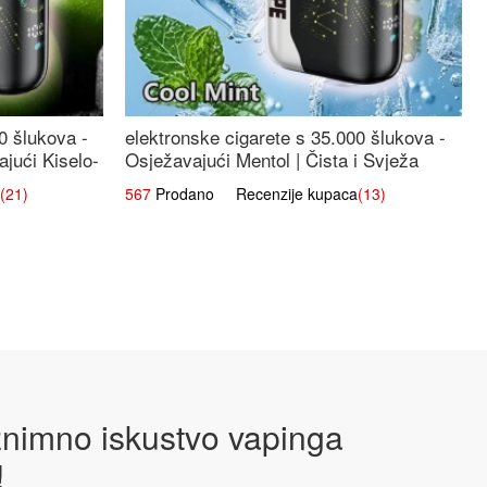
0 šlukova -
elektronske cigarete s 35.000 šlukova -
jući Kiselo-
Osježavajući Mentol | Čista i Svježa
Okus
(21)
567
Prodano Recenzije kupaca
(13)
iznimno iskustvo vapinga
!