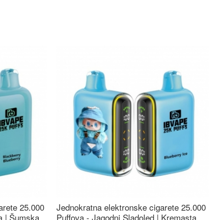
arete 25.000
Jednokratna elektronske cigarete 25.000
ca | Šumska
Puffova - Jagodni Sladoled | Kremasta