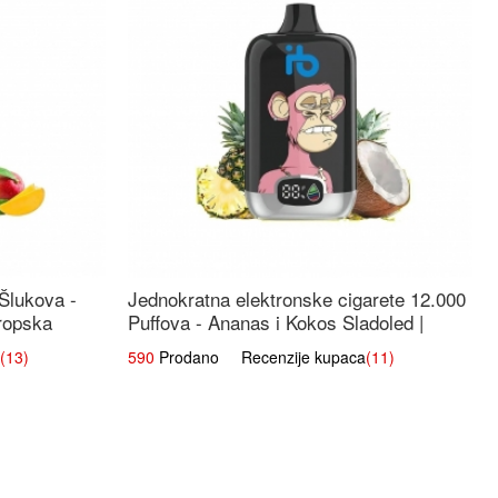
 Šlukova -
Jednokratna elektronske cigarete 12.000
ropska
Puffova - Ananas i Kokos Sladoled |
Tropski Desert
(13)
590
Prodano Recenzije kupaca
(11)