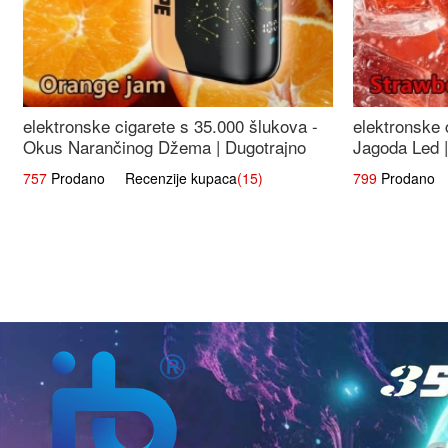
elektronske cigarete s 35.000 šlukova -
elektronske 
Okus Narančinog Džema | Dugotrajno
Jagoda Led |
Iskustvo
Okus
757
Prodano Recenzije kupaca
(15)
799
Prodano R