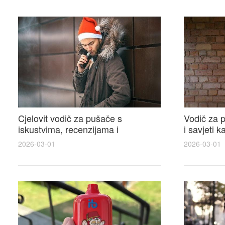
Cjelovit vodič za pušače s
Vodič za p
iskustvima, recenzijama i
i savjeti 
raspravama o e-cigarette na e
elektronsk
2026-03-01
2026-03-01
cigareta forum