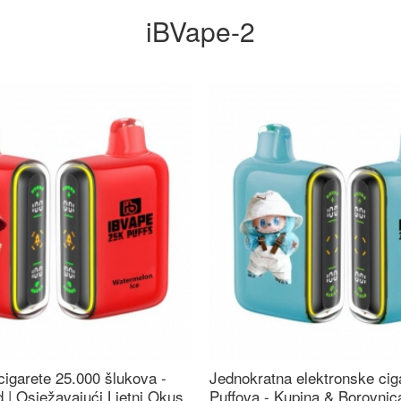
iBVape-2
cigarete 25.000 šlukova -
Jednokratna elektronske cig
 | Osježavajući Ljetni Okus
Puffova - Kupina & Borovni