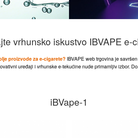
jte vrhunsko iskustvo IBVAPE e-c
olje proizvode za e-cigarete?
IBVAPE web trgovina je savršen 
vativni uređaji i vrhunske e-tekućine nude primamljiv izbor. Dož
iBVape-1