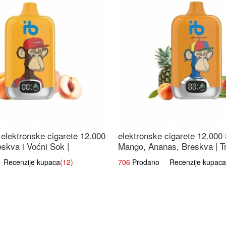
elektronske cigarete 12.000
elektronske cigarete 12.000
eskva i Voćni Sok |
Mango, Ananas, Breskva | T
a Voćna Mješavina
Voćna Mješavina
ecenzije kupaca
(12)
706
Prodano Recenzije kupaca