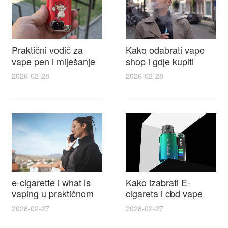
Praktični vodič za
Kako odabrati vape
vape pen i miješanje
shop i gdje kupiti
e tekućina za sigurnije
Disposable Vapes uz
2026-02-28
2026-02-28
punjenje i bolje okuse
najbolje cijene
e-cigarette i what is
Kako izabrati E-
vaping u praktičnom
cigareta i cbd vape
vodiču za početnike i
top modeli sigurnost
2026-02-27
2026-02-27
odgovorne korisnike
praktični savjeti za
kupovinu