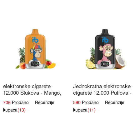
elektronske cigarete
Jednokratna elektronske
12.000 Šlukova - Mango,
cigarete 12.000 Puffova -
Ananas, Breskva | Tropska
Ananas i Kokos Sladoled |
706
Prodano Recenzije
590
Prodano Recenzije
Voćna Mješavina
Tropski Desert
kupaca
(13)
kupaca
(11)