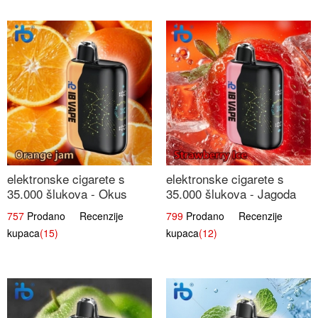
elektronske cigarete s
elektronske cigarete s
35.000 šlukova - Okus
35.000 šlukova - Jagoda
Narančinog Džema |
Led | Ohladivši i
757
Prodano Recenzije
799
Prodano Recenzije
Dugotrajno Iskustvo
Osježavajući Okus
kupaca
(15)
kupaca
(12)