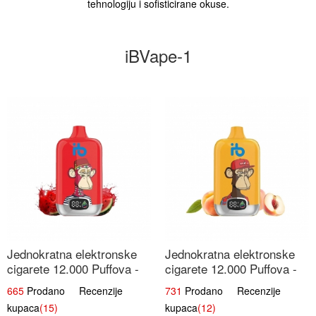
tehnologiju i sofisticirane okuse.
iBVape-1
Jednokratna elektronske
Jednokratna elektronske
cigarete 12.000 Puffova -
cigarete 12.000 Puffova -
Lubenica Sladoled | Ljetna
Breskva i Voćni Sok |
665
Prodano Recenzije
731
Prodano Recenzije
Desertna Aroma
Osježavajuća Voćna
kupaca
(15)
kupaca
(12)
Mješavina