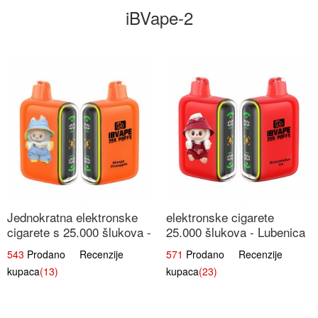
iBVape-2
Jednokratna elektronske
elektronske cigarete
cigarete s 25.000 šlukova -
25.000 šlukova - Lubenica
Mango & Ananas |
Led | Osježavajući Ljetni
543
Prodano Recenzije
571
Prodano Recenzije
Egzotična Voćna
Okus
kupaca
(13)
kupaca
(23)
Mješavina