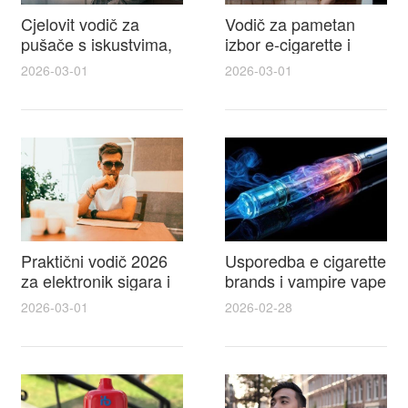
Cjelovit vodič za
Vodič za pametan
pušače s iskustvima,
izbor e-cigarette i
recenzijama i
savjeti kako postići
2026-03-01
2026-03-01
raspravama o e-
autentičan
cigarette na e cigareta
elektronske cigarete
forum
feel
Praktični vodič 2026
Usporedba e cigarette
za elektronik sigara i
brands i vampire vape
mtm e cigarete s
za 2026 – vodič s
2026-03-01
2026-02-28
usporedbom,
recenzijama, okusima
recenzijama i
i najboljim ponudama
savjetima