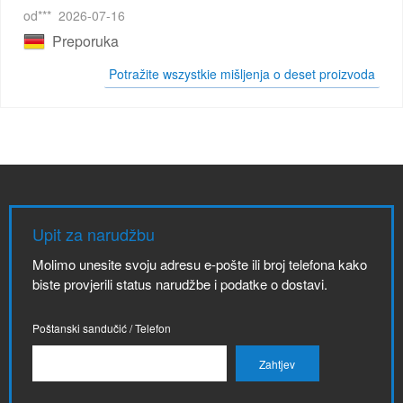
od***
2026-07-16
Preporuka
Potražite wszystkie mišljenja o deset proizvoda
Upit za narudžbu
Molimo unesite svoju adresu e-pošte ili broj telefona kako
biste provjerili status narudžbe i podatke o dostavi.
Poštanski sandučić / Telefon