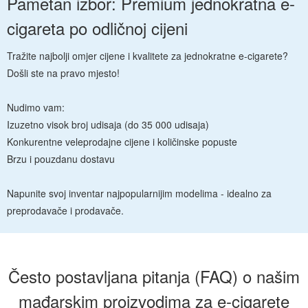
Pametan izbor: Premium jednokratna e-
cigareta po odličnoj cijeni
Tražite najbolji omjer cijene i kvalitete za jednokratne e-cigarete?
Došli ste na pravo mjesto!
Nudimo vam:
Izuzetno visok broj udisaja (do 35 000 udisaja)
Konkurentne veleprodajne cijene i količinske popuste
Brzu i pouzdanu dostavu
Napunite svoj inventar najpopularnijim modelima - idealno za
preprodavače i prodavače.
Često postavljana pitanja (FAQ) o našim
mađarskim proizvodima za e-cigarete