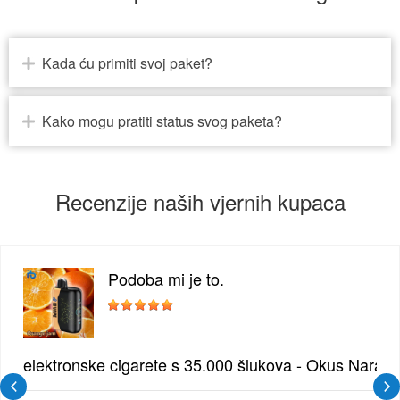
Kada ću primiti svoj paket?
Kako mogu pratiti status svog paketa?
Recenzije naših vjernih kupaca
Podoba mi je to.
žđe | Elegantna Voćna Kombinacija
elektronske cigarete s 35.000 šlukova - Okus Naran