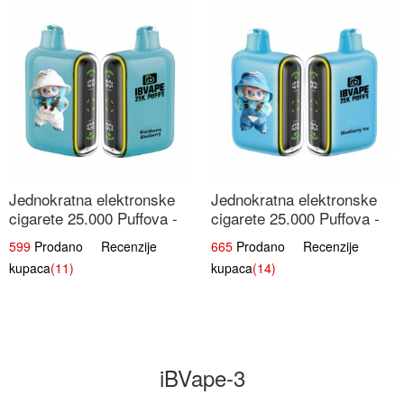
Jednokratna elektronske
Jednokratna elektronske
cigarete 25.000 Puffova -
cigarete 25.000 Puffova -
Kupina & Borovnica |
Jagodni Sladoled |
599
Prodano Recenzije
665
Prodano Recenzije
Šumska Voćna Mješavina
Kremasta Slatka Okus
kupaca
(11)
kupaca
(14)
iBVape-3