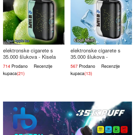
elektronske cigarete s
elektronske cigarete s
35.000 šlukova - Kisela
35.000 šlukova -
Jabuka Led | Osježavajući
Osježavajući Mentol |
714
Prodano Recenzije
567
Prodano Recenzije
Kiselo-Slatki Okus
Čista i Svježa Okus
kupaca
(21)
kupaca
(13)