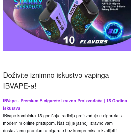
Doživite iznimno iskustvo vapinga
IBVAPE-a!
IBVape - Premium E-cigarete Izravno Proizvođača | 15 Godina
Iskustva
IBVape kombinira 15-godišnju tradiciju proizvodnje e-cigareta s
modernim online pristupom. Naš cilj je jasnoj: izravno vam
dostavljamo premium e-cigarete bez kompromisa o kvalijeti i