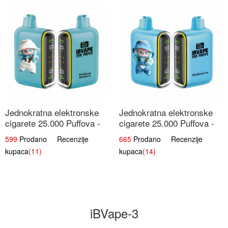
Jednokratna elektronske
Jednokratna elektronske
cigarete 25.000 Puffova -
cigarete 25.000 Puffova -
Kupina & Borovnica |
Jagodni Sladoled |
599
Prodano Recenzije
665
Prodano Recenzije
Šumska Voćna Mješavina
Kremasta Slatka Okus
kupaca
(11)
kupaca
(14)
iBVape-3