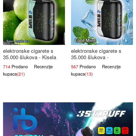
elektronske cigarete s
elektronske cigarete s
35.000 šlukova - Kisela
35.000 šlukova -
Jabuka Led | Osježavajući
Osježavajući Mentol |
714
Prodano Recenzije
567
Prodano Recenzije
Kiselo-Slatki Okus
Čista i Svježa Okus
kupaca
(21)
kupaca
(13)