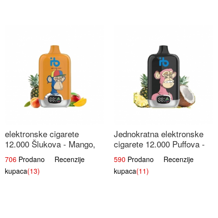
elektronske cigarete
Jednokratna elektronske
12.000 Šlukova - Mango,
cigarete 12.000 Puffova -
Ananas, Breskva | Tropska
Ananas i Kokos Sladoled |
706
Prodano Recenzije
590
Prodano Recenzije
Voćna Mješavina
Tropski Desert
kupaca
(13)
kupaca
(11)