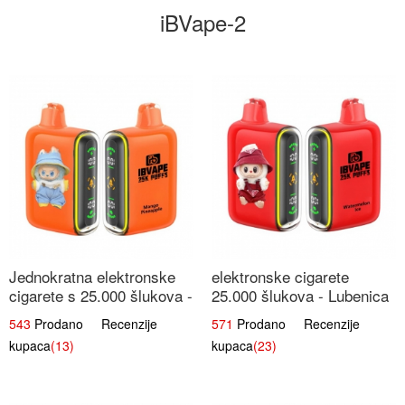
iBVape-2
Jednokratna elektronske
elektronske cigarete
cigarete s 25.000 šlukova -
25.000 šlukova - Lubenica
Mango & Ananas |
Led | Osježavajući Ljetni
543
Prodano Recenzije
571
Prodano Recenzije
Egzotična Voćna
Okus
kupaca
(13)
kupaca
(23)
Mješavina