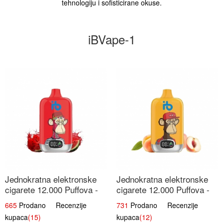
tehnologiju i sofisticirane okuse.
iBVape-1
Jednokratna elektronske
Jednokratna elektronske
cigarete 12.000 Puffova -
cigarete 12.000 Puffova -
Lubenica Sladoled | Ljetna
Breskva i Voćni Sok |
665
Prodano Recenzije
731
Prodano Recenzije
Desertna Aroma
Osježavajuća Voćna
kupaca
(15)
kupaca
(12)
Mješavina