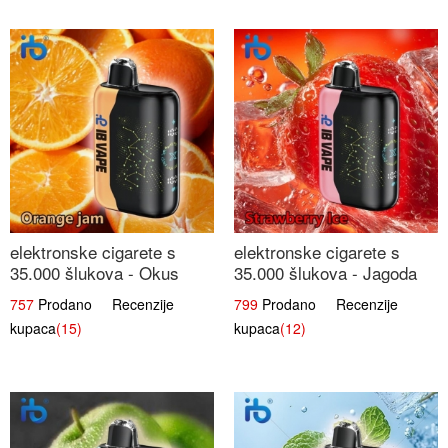
elektronske cigarete s
elektronske cigarete s
35.000 šlukova - Okus
35.000 šlukova - Jagoda
Narančinog Džema |
Led | Ohladivši i
757
Prodano Recenzije
799
Prodano Recenzije
Dugotrajno Iskustvo
Osježavajući Okus
kupaca
(15)
kupaca
(12)