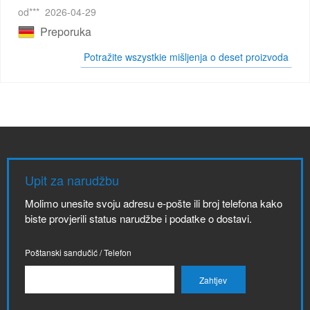
od***
2026-04-29
Preporuka
Potražite wszystkie mišljenja o deset proizvoda
Upit za narudžbu
Molimo unesite svoju adresu e-pošte ili broj telefona kako
biste provjerili status narudžbe i podatke o dostavi.
Poštanski sandučić / Telefon