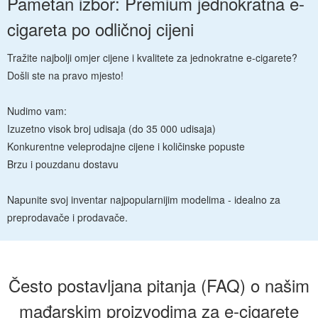
Pametan izbor: Premium jednokratna e-
cigareta po odličnoj cijeni
Tražite najbolji omjer cijene i kvalitete za jednokratne e-cigarete?
Došli ste na pravo mjesto!
Nudimo vam:
Izuzetno visok broj udisaja (do 35 000 udisaja)
Konkurentne veleprodajne cijene i količinske popuste
Brzu i pouzdanu dostavu
Napunite svoj inventar najpopularnijim modelima - idealno za
preprodavače i prodavače.
Često postavljana pitanja (FAQ) o našim
mađarskim proizvodima za e-cigarete