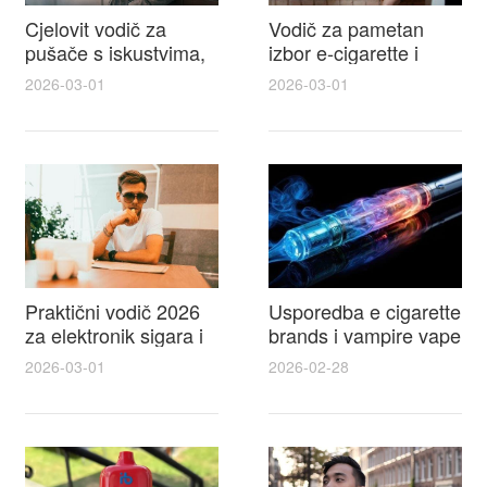
Cjelovit vodič za
Vodič za pametan
pušače s iskustvima,
izbor e-cigarette i
recenzijama i
savjeti kako postići
2026-03-01
2026-03-01
raspravama o e-
autentičan
cigarette na e cigareta
elektronske cigarete
forum
feel
Praktični vodič 2026
Usporedba e cigarette
za elektronik sigara i
brands i vampire vape
mtm e cigarete s
za 2026 – vodič s
2026-03-01
2026-02-28
usporedbom,
recenzijama, okusima
recenzijama i
i najboljim ponudama
savjetima