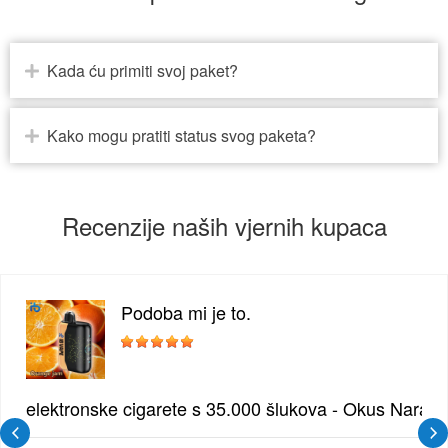
Kada ću primiti svoj paket?
Kako mogu pratiti status svog paketa?
Recenzije naših vjernih kupaca
Podoba mi je to.
žđe | Elegantna Voćna Kombinacija
elektronske cigarete s 35.000 šlukova - Okus Naran