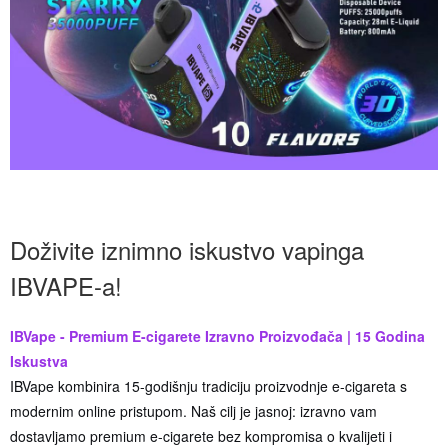
Doživite iznimno iskustvo vapinga
IBVAPE-a!
IBVape - Premium E-cigarete Izravno Proizvođača | 15 Godina
Iskustva
IBVape kombinira 15-godišnju tradiciju proizvodnje e-cigareta s
modernim online pristupom. Naš cilj je jasnoj: izravno vam
dostavljamo premium e-cigarete bez kompromisa o kvalijeti i