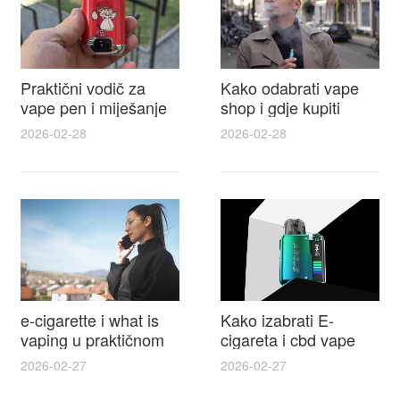
Praktični vodič za
Kako odabrati vape
vape pen i miješanje
shop i gdje kupiti
e tekućina za sigurnije
Disposable Vapes uz
2026-02-28
2026-02-28
punjenje i bolje okuse
najbolje cijene
e-cigarette i what is
Kako izabrati E-
vaping u praktičnom
cigareta i cbd vape
vodiču za početnike i
top modeli sigurnost
2026-02-27
2026-02-27
odgovorne korisnike
praktični savjeti za
kupovinu