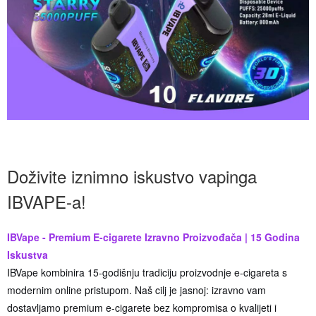
Doživite iznimno iskustvo vapinga
IBVAPE-a!
IBVape - Premium E-cigarete Izravno Proizvođača | 15 Godina
Iskustva
IBVape kombinira 15-godišnju tradiciju proizvodnje e-cigareta s
modernim online pristupom. Naš cilj je jasnoj: izravno vam
dostavljamo premium e-cigarete bez kompromisa o kvalijeti i