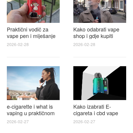
Praktični vodič za
Kako odabrati vape
vape pen i miješanje
shop i gdje kupiti
e tekućina za sigurnije
Disposable Vapes uz
2026-02-28
2026-02-28
punjenje i bolje okuse
najbolje cijene
e-cigarette i what is
Kako izabrati E-
vaping u praktičnom
cigareta i cbd vape
vodiču za početnike i
top modeli sigurnost
2026-02-27
2026-02-27
odgovorne korisnike
praktični savjeti za
kupovinu