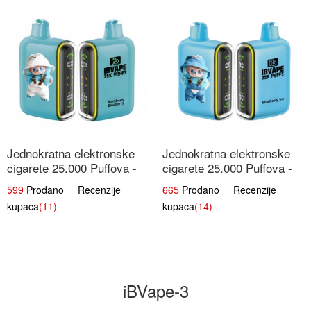
Jednokratna elektronske
Jednokratna elektronske
cigarete 25.000 Puffova -
cigarete 25.000 Puffova -
Kupina & Borovnica |
Jagodni Sladoled |
599
Prodano Recenzije
665
Prodano Recenzije
Šumska Voćna Mješavina
Kremasta Slatka Okus
kupaca
(11)
kupaca
(14)
iBVape-3