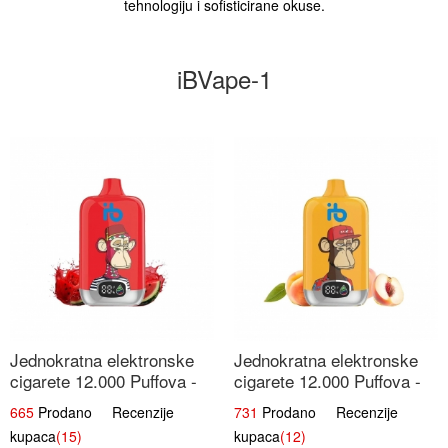
tehnologiju i sofisticirane okuse.
iBVape-1
Jednokratna elektronske
Jednokratna elektronske
cigarete 12.000 Puffova -
cigarete 12.000 Puffova -
Lubenica Sladoled | Ljetna
Breskva i Voćni Sok |
665
Prodano Recenzije
731
Prodano Recenzije
Desertna Aroma
Osježavajuća Voćna
kupaca
(15)
kupaca
(12)
Mješavina