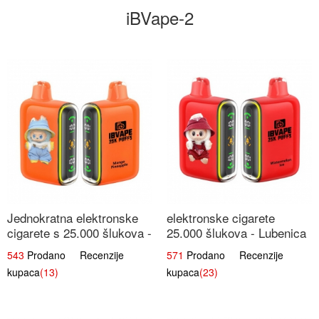
iBVape-2
Jednokratna elektronske
elektronske cigarete
cigarete s 25.000 šlukova -
25.000 šlukova - Lubenica
Mango & Ananas |
Led | Osježavajući Ljetni
543
Prodano Recenzije
571
Prodano Recenzije
Egzotična Voćna
Okus
kupaca
(13)
kupaca
(23)
Mješavina