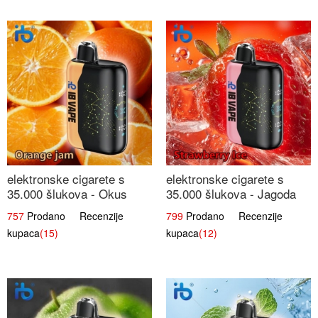
elektronske cigarete s
elektronske cigarete s
35.000 šlukova - Okus
35.000 šlukova - Jagoda
Narančinog Džema |
Led | Ohladivši i
757
Prodano Recenzije
799
Prodano Recenzije
Dugotrajno Iskustvo
Osježavajući Okus
kupaca
(15)
kupaca
(12)