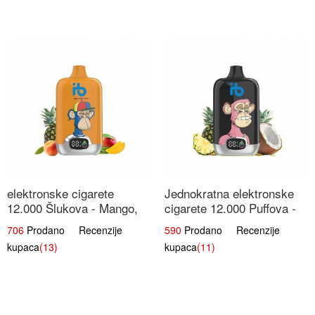
elektronske cigarete
Jednokratna elektronske
12.000 Šlukova - Mango,
cigarete 12.000 Puffova -
Ananas, Breskva | Tropska
Ananas i Kokos Sladoled |
706
Prodano Recenzije
590
Prodano Recenzije
Voćna Mješavina
Tropski Desert
kupaca
(13)
kupaca
(11)