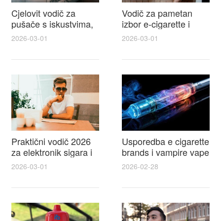
Cjelovit vodič za
Vodič za pametan
pušače s iskustvima,
izbor e-cigarette i
recenzijama i
savjeti kako postići
2026-03-01
2026-03-01
raspravama o e-
autentičan
cigarette na e cigareta
elektronske cigarete
forum
feel
Praktični vodič 2026
Usporedba e cigarette
za elektronik sigara i
brands i vampire vape
mtm e cigarete s
za 2026 – vodič s
2026-03-01
2026-02-28
usporedbom,
recenzijama, okusima
recenzijama i
i najboljim ponudama
savjetima