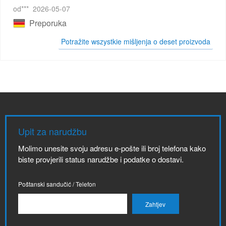
od***
2026-05-07
Preporuka
Potražite wszystkie mišljenja o deset proizvoda
Upit za narudžbu
Molimo unesite svoju adresu e-pošte ili broj telefona kako
biste provjerili status narudžbe i podatke o dostavi.
Poštanski sandučić / Telefon