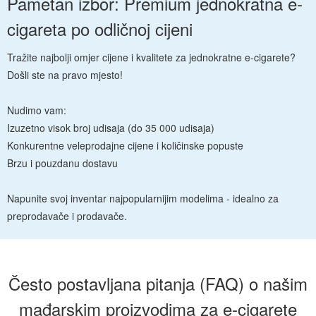
Pametan izbor: Premium jednokratna e-
cigareta po odličnoj cijeni
Tražite najbolji omjer cijene i kvalitete za jednokratne e-cigarete?
Došli ste na pravo mjesto!
Nudimo vam:
Izuzetno visok broj udisaja (do 35 000 udisaja)
Konkurentne veleprodajne cijene i količinske popuste
Brzu i pouzdanu dostavu
Napunite svoj inventar najpopularnijim modelima - idealno za
preprodavače i prodavače.
Često postavljana pitanja (FAQ) o našim
mađarskim proizvodima za e-cigarete