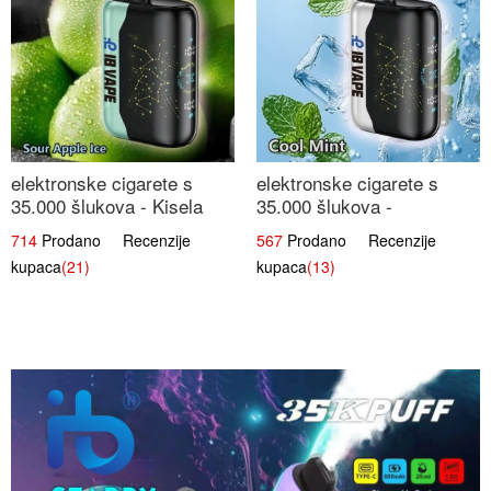
elektronske cigarete s
elektronske cigarete s
35.000 šlukova - Kisela
35.000 šlukova -
Jabuka Led | Osježavajući
Osježavajući Mentol |
714
Prodano Recenzije
567
Prodano Recenzije
Kiselo-Slatki Okus
Čista i Svježa Okus
kupaca
(21)
kupaca
(13)