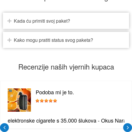
Kada ću primiti svoj paket?
Kako mogu pratiti status svog paketa?
Recenzije naših vjernih kupaca
Podoba mi je to.
žđe | Elegantna Voćna Kombinacija
elektronske cigarete s 35.000 šlukova - Okus Naran