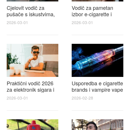
Cjelovit vodič za
Vodič za pametan
pušače s iskustvima,
izbor e-cigarette i
recenzijama i
savjeti kako postići
2026-03-01
2026-03-01
raspravama o e-
autentičan
cigarette na e cigareta
elektronske cigarete
forum
feel
Praktični vodič 2026
Usporedba e cigarette
za elektronik sigara i
brands i vampire vape
mtm e cigarete s
za 2026 – vodič s
2026-03-01
2026-02-28
usporedbom,
recenzijama, okusima
recenzijama i
i najboljim ponudama
savjetima