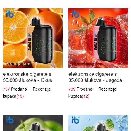
elektronske cigarete s
elektronske cigarete s
35.000 šlukova - Okus
35.000 šlukova - Jagoda
Narančinog Džema |
Led | Ohladivši i
757
Prodano Recenzije
799
Prodano Recenzije
Dugotrajno Iskustvo
Osježavajući Okus
kupaca
(15)
kupaca
(12)