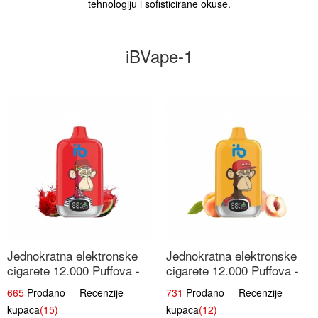
tehnologiju i sofisticirane okuse.
iBVape-1
Jednokratna elektronske
Jednokratna elektronske
cigarete 12.000 Puffova -
cigarete 12.000 Puffova -
Lubenica Sladoled | Ljetna
Breskva i Voćni Sok |
665
Prodano Recenzije
731
Prodano Recenzije
Desertna Aroma
Osježavajuća Voćna
kupaca
(15)
kupaca
(12)
Mješavina