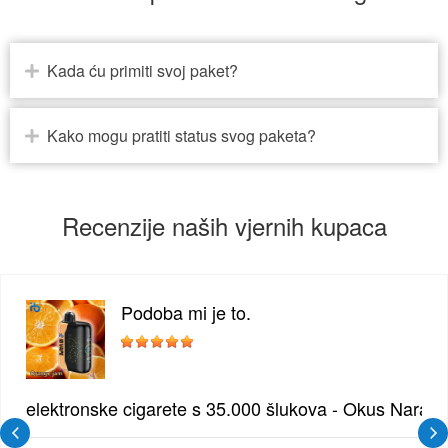
Kada ću primiti svoj paket?
Kako mogu pratiti status svog paketa?
Recenzije naših vjernih kupaca
Podoba mi je to.
žđe | Elegantna Voćna Kombinacija
elektronske cigarete s 35.000 šlukova - Okus Naran