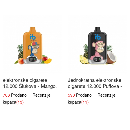
elektronske cigarete
Jednokratna elektronske
12.000 Šlukova - Mango,
cigarete 12.000 Puffova -
Ananas, Breskva | Tropska
Ananas i Kokos Sladoled |
706
Prodano Recenzije
590
Prodano Recenzije
Voćna Mješavina
Tropski Desert
kupaca
(13)
kupaca
(11)