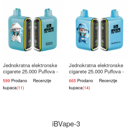
Jednokratna elektronske
Jednokratna elektronske
cigarete 25.000 Puffova -
cigarete 25.000 Puffova -
Kupina & Borovnica |
Jagodni Sladoled |
599
Prodano Recenzije
665
Prodano Recenzije
Šumska Voćna Mješavina
Kremasta Slatka Okus
kupaca
(11)
kupaca
(14)
iBVape-3