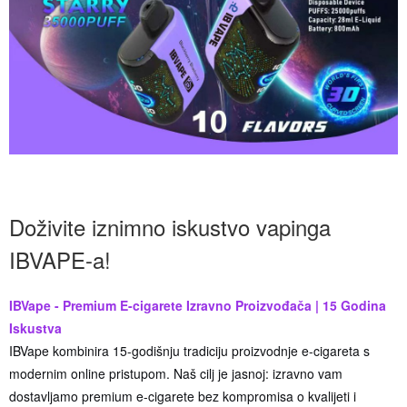
Doživite iznimno iskustvo vapinga
IBVAPE-a!
IBVape - Premium E-cigarete Izravno Proizvođača | 15 Godina
Iskustva
IBVape kombinira 15-godišnju tradiciju proizvodnje e-cigareta s
modernim online pristupom. Naš cilj je jasnoj: izravno vam
dostavljamo premium e-cigarete bez kompromisa o kvalijeti i