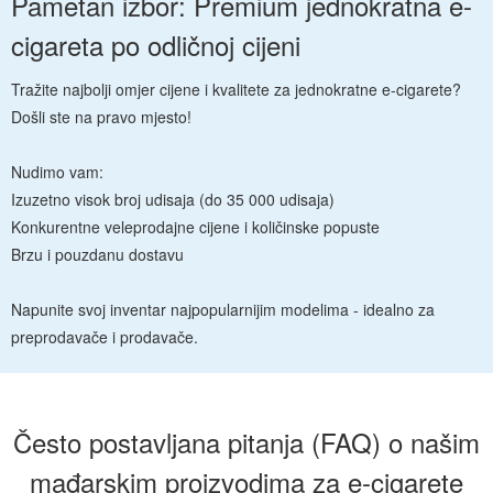
Pametan izbor: Premium jednokratna e-
cigareta po odličnoj cijeni
Tražite najbolji omjer cijene i kvalitete za jednokratne e-cigarete?
Došli ste na pravo mjesto!
Nudimo vam:
Izuzetno visok broj udisaja (do 35 000 udisaja)
Konkurentne veleprodajne cijene i količinske popuste
Brzu i pouzdanu dostavu
Napunite svoj inventar najpopularnijim modelima - idealno za
preprodavače i prodavače.
Često postavljana pitanja (FAQ) o našim
mađarskim proizvodima za e-cigarete