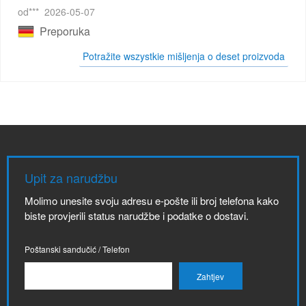
od***
2026-05-07
Preporuka
Potražite wszystkie mišljenja o deset proizvoda
Upit za narudžbu
Molimo unesite svoju adresu e-pošte ili broj telefona kako
biste provjerili status narudžbe i podatke o dostavi.
Poštanski sandučić / Telefon