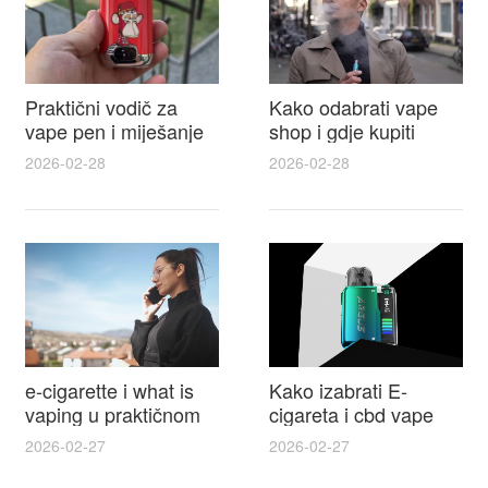
Praktični vodič za
Kako odabrati vape
vape pen i miješanje
shop i gdje kupiti
e tekućina za sigurnije
Disposable Vapes uz
2026-02-28
2026-02-28
punjenje i bolje okuse
najbolje cijene
e-cigarette i what is
Kako izabrati E-
vaping u praktičnom
cigareta i cbd vape
vodiču za početnike i
top modeli sigurnost
2026-02-27
2026-02-27
odgovorne korisnike
praktični savjeti za
kupovinu