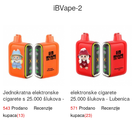
iBVape-2
Jednokratna elektronske
elektronske cigarete
cigarete s 25.000 šlukova -
25.000 šlukova - Lubenica
Mango & Ananas |
Led | Osježavajući Ljetni
543
Prodano Recenzije
571
Prodano Recenzije
Egzotična Voćna
Okus
kupaca
(13)
kupaca
(23)
Mješavina